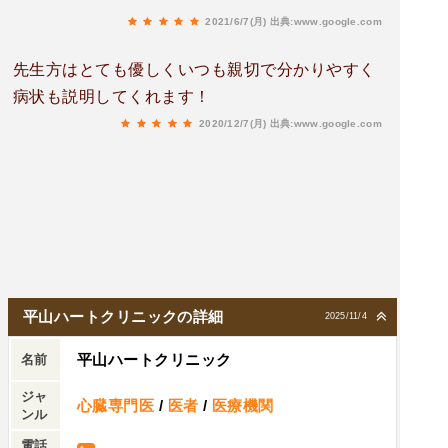
し、説明も分かりやすく、行く度に待たされた不
2021/6/7(月)
出典:www.google.com
快な思いも終わる頃には消えてしまいます。いつ
も、ありがとうございます。感謝。
先生方はとても優しくいつも親切で分かりやすく
病状も説明してくれます！
2020/12/7(月)
出典:www.google.com
平山ハートクリニックの詳細
2025/11/4
平山ハートクリニック
名前
ジャ
心臓専門医
/
医者
/
医療機関
ンル
電話