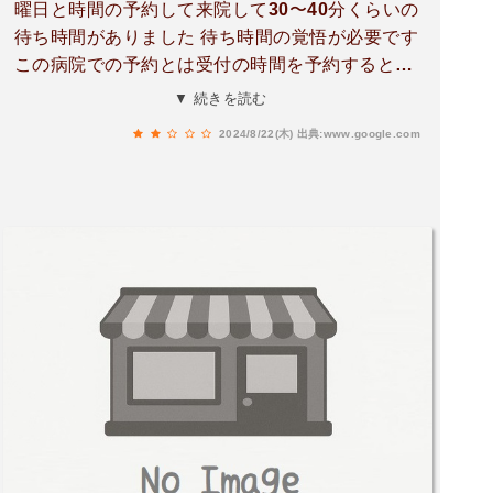
曜日と時間の予約して来院して30〜40分くらいの
待ち時間がありました 待ち時間の覚悟が必要です
この病院での予約とは受付の時間を予約するとい
う意味らしく 診療時間や検査時間の予約では無い
▼ 続きを読む
らしいです※※※ネットでの予約システム (抜粋 )※
2024/8/22(木)
出典:www.google.com
※※予約システムをご利用の際は、以下のことを
ご了承ください。①予約時間について予約時間
は、クリニック窓口での受付時間を示していま
す。※診察開始時間ではありませんのでご注意く
ださい。