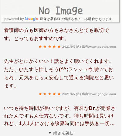
画像は著作権で保護されている場合があります。
看護師の方も医師の方もみなさんとても親切で
す。とってもおすすめです。
2021/9/7(火)
出典:www.google.com
先生がとにかくいい！話をよく聴いてくれます。
ただ、ひたすら忙しそう(^^;ランシュウ履いてお
られ、元気をもらえ安心して通える病院だと思い
ます。
2021/6/7(月)
出典:www.google.com
いつも待ち時間が長いですが、有名なDr.が開業さ
れたんですもん仕方ないです。待ち時間は長いけ
れど、1人1人にかける診察時間には手抜き一切あ
りません。くだらない質問にも応えてくれます
▼ 続きを読む