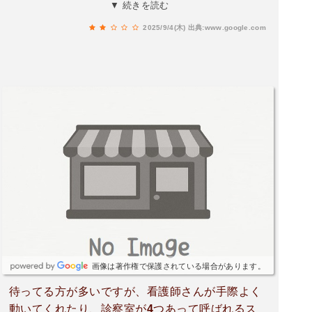
い、それならば予約のシステムを変えなければ。
▼ 続きを読む
大先生は素晴らしい先生と思いますが基本的には
2025/9/4(木)
出典:www.google.com
大先生と話す機会は１年間に一度程度です。スタ
ッフの方々は面白くて優しい人ばかりだと思いま
すが、今の状態をどうにかしなければ患者さんは
減っていくばかりでは。息子先生も良い先生なの
でしょうが、若いから今の状態を変えなければ、
逆ギレされるのは大きな勘違いをされていると思
っています。
画像は著作権で保護されている場合があります。
待ってる方が多いですが、看護師さんが手際よく
動いてくれたり、診察室が4つあって呼ばれるス