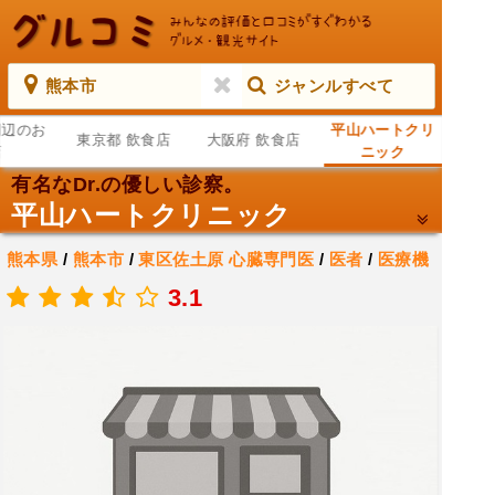
熊本市
ジャンルすべて
周辺のお
平山ハートクリ
東京都 飲食店
大阪府 飲食店
店
ニック
有名なDr.の優しい診察。
平山ハートクリニック
熊本県
/
熊本市
/
東区佐土原
心臓専門医
/
医者
/
医療機
関
3.1
.