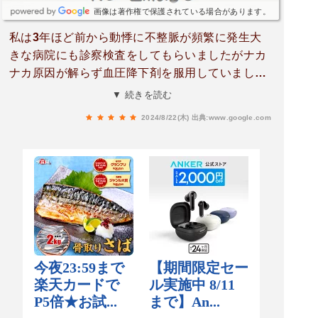
画像は著作権で保護されている場合があります。
私は3年ほど前から動悸に不整脈が頻繁に発生大
きな病院にも診察検査をしてもらいましたがナカ
ナカ原因が解らず血圧降下剤を服用していまし
た。姪から平山病院を紹介してもらい今通院中で
▼ 続きを読む
す。ただ待ち時間はかなり係ると聞いていました
2024/8/22(木)
出典:www.google.com
のでやはり評判の良い病院は患者さんは多いんだ
と思っていましたのでそんなに苦はありません。
また院長先生は本当に信頼出来る先生です。また
他の先生看護師さん受付職員の皆様丁寧な応対は
本当に信頼出来ます。