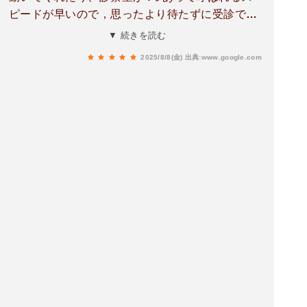
ピードが早いので，思ったより待たずに受診でき
ました。とても丁寧に診察してくださって安心で
▼ 続きを読む
きました！！事前にホームページから予約、問診
2025/8/8(金)
出典:www.google.com
の入力をされたがいいです。