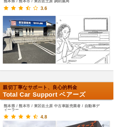
熊本県 / 熊本市 / 東区佐土原 調剤薬局
3.6
親切丁寧なサポート、良心的料金
Total Car Support ベアーズ
熊本県 / 熊本市 / 東区佐土原 中古車販売業者 / 自動車デ
ィーラー
4.8