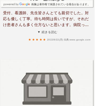
画像は著作権で保護されている場合があります。
受付、看護師、先生皆さんとても親切でした。対
応も優しく丁寧。待ち時間は長いですが、それだ
け患者さんも多く仕方ないと思います。病院って
だいたい待ち時間長くて診察は一瞬、一方的に先
▼ 続きを読む
生が話しして終わりって感じが多いですが、こち
2022/8/22(月)
出典:www.google.com
らは待ち時間長いけど先生はちゃんと話し聞いて
くれて丁寧に説明して下さいました。そりゃー待
ち時間長くなるわなぁって思いました。今まで行
った病院の中ではダントツ良かったです！