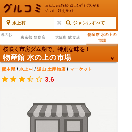
水上村
ジャンルすべて
周辺のお
物産館 水の上の
東京都 飲食店
大阪府 飲食店
店
市場
桜咲く市房ダム湖で、特別な味を！
物産館 水の上の市場
熊本県
/
水上村
/
湯山
土産物店
/
マーケット
.
3.6