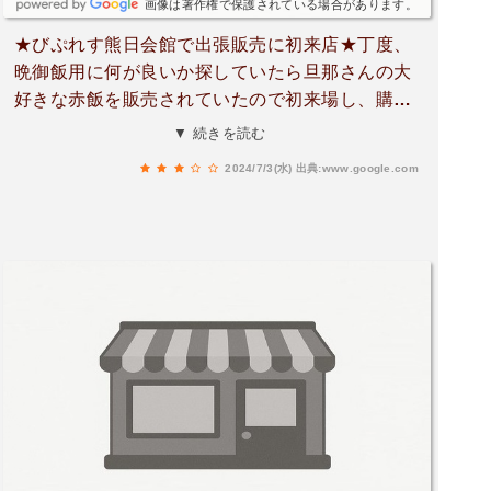
画像は著作権で保護されている場合があります。
★びぷれす熊日会館で出張販売に初来店★丁度、
晩御飯用に何が良いか探していたら旦那さんの大
好きな赤飯を販売されていたので初来場し、購入
したのがキッカケ。おこわも買えて嬉しい💖
▼ 続きを読む
2024/7/3(水)
出典:www.google.com