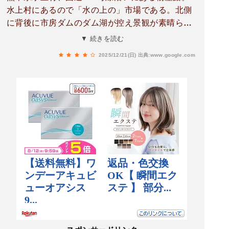
水上村にあるので「水の上の」市場である。北側
に背後に市房ダムのダム湖が控え景観が素晴らし
い。市房ダム自体とも近い。建屋としては規模は
▼ 続きを読む
大きくはないが、豆腐の味噌漬けや焼酎など地元
2025/12/21(日)
出典:www.google.com
の物産品を中心に販売している。目の前の国道も
特に大きくは無いこともあってか駐車場自体もあ
まり広くはない（20台）。機械の破損や水量の不
足がなければ大噴水を楽しむことができるほか、
ジビエ料理があるレストランを併設している。屋
外のソフトクリーム等の注文、支払いは屋内のレ
ジにて行う必要があり調理もその店員が兼任こと
があるため、店員数が少ない時は会計等が混雑す
る場合がある。