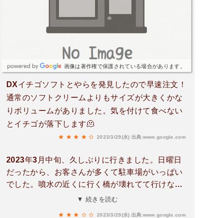
画像は著作権で保護されている場合があります。
DXイチゴソフトとやらを発見したので早速注文！
通常のソフトクリームよりもサイズが大きくかな
りボリュームがありました。気を付けて食べない
とイチゴが落下します🫠
2023/3/29(水)
出典:www.google.com
2023年3月中旬、久しぶりに行きました。日曜日
だったから、お客さんが多くて駐車場がいっぱい
でした。噴水の近くに行く橋が壊れてて行けなく
なってました。お土産も結構あるし、食堂もあり
▼ 続きを読む
ます。ダム湖辺りは、ここしかお店がない感じで
2023/3/29(水)
出典:www.google.com