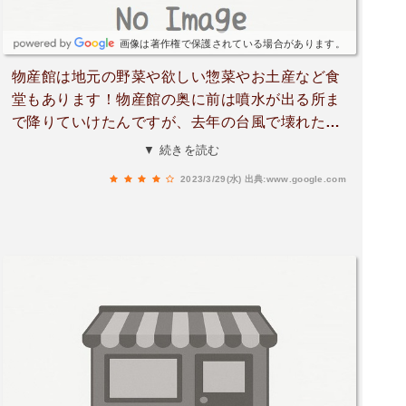
画像は著作権で保護されている場合があります。
物産館は地元の野菜や欲しい惣菜やお土産など食
堂もあります！物産館の奥に前は噴水が出る所ま
で降りていけたんですが、去年の台風で壊れたれ
しく、噴水に降りるお店の出口裏で立ち入り禁
▼ 続きを読む
止！になっていました💦
2023/3/29(水)
出典:www.google.com