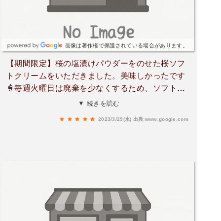
画像は著作権で保護されている場合があります。
【期間限定】桜の塩漬けパウダーをのせた桜ソフ
トクリームをいただきました。美味しかったです
🍦毎週火曜日は廃棄を少なくするため、ソフトク
リームが250円に値下がるそうですよ！
▼ 続きを読む
2023/3/29(水)
出典:www.google.com