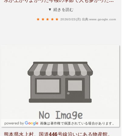
水が上がりよかった今桜の季節で人も多かったダ
ムカレーとか美味そうだった。
▼ 続きを読む
2026/3/23(月)
出典:www.google.com
画像は著作権で保護されている場合があります。
熊本県水上村、国道446号線沿いにある物産館。