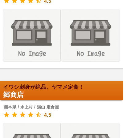
4.5
イワシ刺身が絶品、ヤマメ定食！
郷商店
熊本県 / 水上村 / 湯山 定食屋
4.5