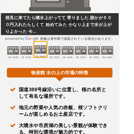
桜見に来てたら噴水上がってて 寄りました 誰かが５０
０円入れたらしくて 始めてみた かなり上まで水が上が
りよかった 今...
画像は著作権で保護されている場合があります。
物産館 水の上の市場の特徴
国道388号線沿いに位置し、桜の名所と
して有名な場所です。
地元の野菜や人気の赤飯、桜ソフトクリ
ームが楽しめるお土産店です。
大噴水や市房湖の美しい景観が体験でき
る、特別な環境が魅力的です。