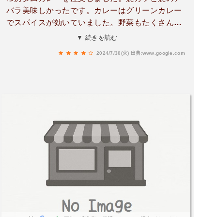
バラ美味しかったです。カレーはグリーンカレー
でスパイスが効いていました。野菜もたくさん入
っていてお腹いっぱいになりました。お土産で長
▼ 続きを読む
寿百年そばを購入ししました。物産館から見える
2024/7/30(火)
出典:www.google.com
市房湖大噴水も見れて良かったです。