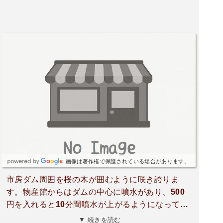
画像は著作権で保護されている場合があります。
市房ダム周囲を桜の木が囲むように咲き誇りま
す。物産館からはダムの中心に噴水があり、500
円を入れると10分間噴水が上がるようになってま
す。以前は噴水近くまでいけましたが、橋の老朽
▼ 続きを読む