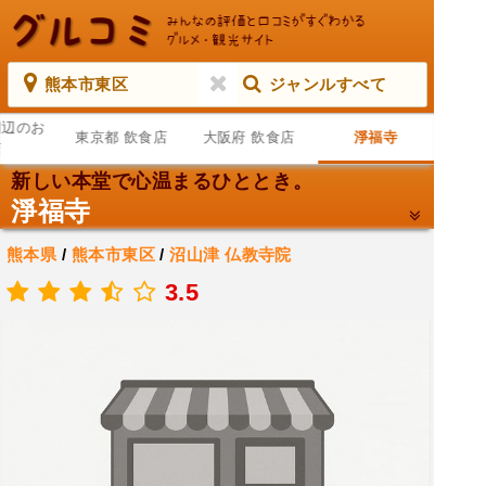
熊本市東区
ジャンルすべて
周辺のお
東京都 飲食店
大阪府 飲食店
淨福寺
店
新しい本堂で心温まるひととき。
淨福寺
熊本県
/
熊本市東区
/
沼山津
仏教寺院
.
3.5