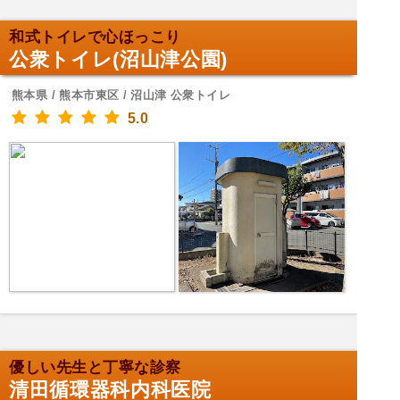
和式トイレで心ほっこり
公衆トイレ(沼山津公園)
熊本県 / 熊本市東区 / 沼山津 公衆トイレ
5.0
優しい先生と丁寧な診察
清田循環器科内科医院