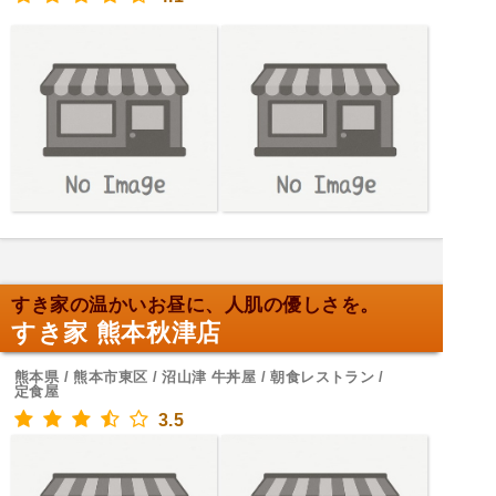
すき家の温かいお昼に、人肌の優しさを。
すき家 熊本秋津店
熊本県 / 熊本市東区 / 沼山津 牛丼屋 / 朝食レストラン /
定食屋
3.5