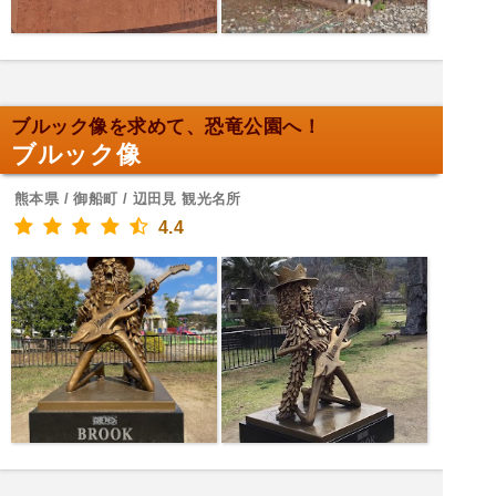
ブルック像を求めて、恐竜公園へ！
ブルック像
熊本県 / 御船町 / 辺田見 観光名所
4.4