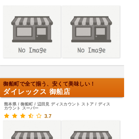
御船町で全て揃う、安くて美味しい！
ダイレックス 御船店
熊本県 / 御船町 / 辺田見 ディスカウント ストア / ディス
カウント スーパー
3.7