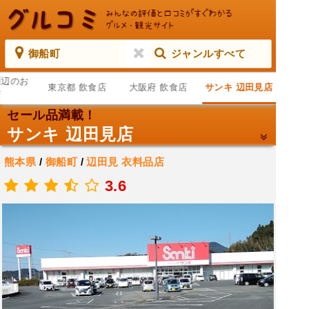
御船町
ジャンルすべて
周辺のお
東京都 飲食店
大阪府 飲食店
サンキ 辺田見店
店
セール品満載！
サンキ 辺田見店
熊本県
/
御船町
/
辺田見
衣料品店
.
3.6