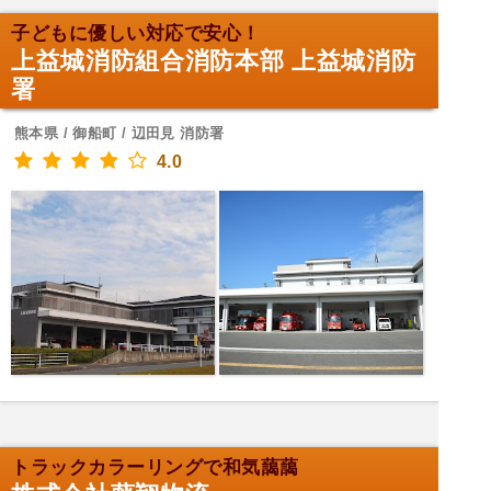
子どもに優しい対応で安心！
上益城消防組合消防本部 上益城消防
署
熊本県 / 御船町 / 辺田見 消防署
4.0
トラックカラーリングで和気藹藹