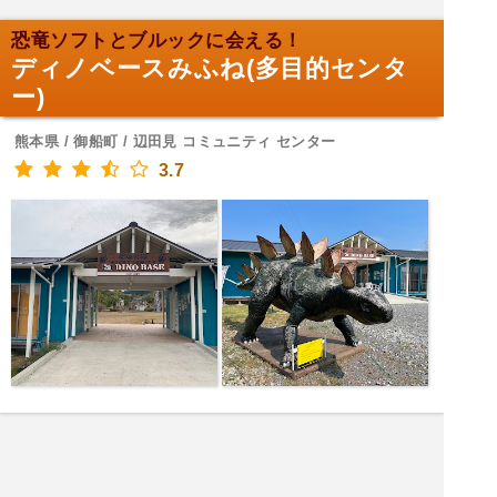
恐竜ソフトとブルックに会える！
ディノベースみふね(多目的センタ
ー)
熊本県 / 御船町 / 辺田見 コミュニティ センター
3.7