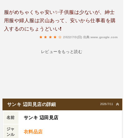
服がめちゃくちゃ安い✨子供服は少ないが、紳士
用服や婦人服は沢山あって、安いから仕事着を購
入するのにちょうどいい❗
2022/7/3(日)
出典:www.google.com
レビューをもっと読む
サンキ 辺田見店の詳細
2026/7/11
サンキ 辺田見店
名前
ジャ
衣料品店
ンル