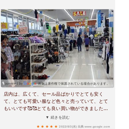
画像は著作権で保護されている場合があります。
店内は、広くて、セール品ばかりでとても安く
て、とても可愛い服など色々と売っていて、とて
もいいです🥰🥰とても良い買い物ができました🥰
🥰駐車場も広くてとてもいいです🥰🥰とてもよか
▼ 続きを読む
ったです🥰🥰また買い物に来たいと思います🥰🥰
2022/8/3(水)
出典:www.google.com