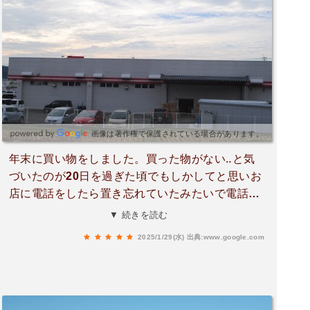
画像は著作権で保護されている場合があります。
年末に買い物をしました。買った物がない‥と気
づいたのが20日を過ぎた頃でもしかしてと思いお
店に電話をしたら置き忘れていたみたいで電話の
相手の方も凄くいい方で丁寧な対応に感謝です。
▼ 続きを読む
忘れた物を20日以上も取っててくださりその時に
2025/1/29(水)
出典:www.google.com
対応してくださった店員さんにも感謝です🥲本当
にありがとうございます。サンキに行くなら辺田
見店へ✨