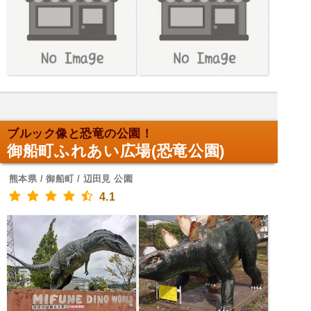
ブルック像と恐竜の公園！
御船町ふれあい広場(恐竜公園)
熊本県 / 御船町 / 辺田見 公園
4.1