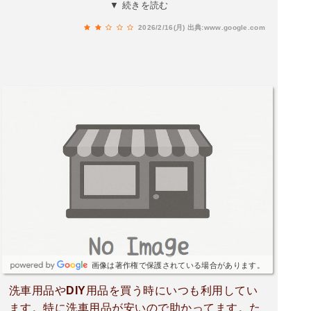
無し。ちょっと手伝ってくれてもいいのか
▼ 続きを読む
な？…‥すったもんだで粘ったらマイクで他の定
2026/2/16(月)
出典:www.google.com
員呼んでくれたけど、出来るのであればブチブチ
言わずやってもらいたかった‼️すぐに来てくれた
定員さんにはありがたかったです。
画像は著作権で保護されている場合があります。
洗車用品やDIY用品を買う時にいつも利用してい
ます。特に洗車用品が安いので助かってます。た