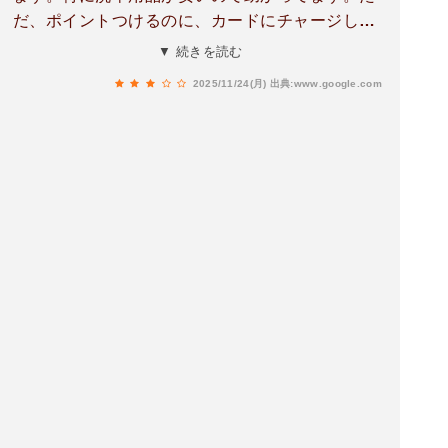
だ、ポイントつけるのに、カードにチャージしな
いといけないのが不便。それに、時代の流れかも
▼ 続きを読む
しれないがセルフレジになっており、お客さんが
2025/11/24(月)
出典:www.google.com
困惑していた。コメリは高齢者の方々が多い印象
なので、全てのレジをセルフにするのはどうかと
思う。星はセルフレジの部分を考慮して３としま
す。