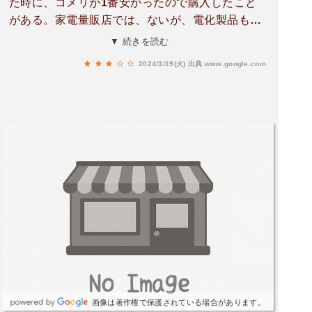
た時に、コメリが1番安かったので購入したこと
がある。家電量販店では、ないが、電化製品も置
いてあるので、買い物する時に、値段などあちこ
▼ 続きを読む
ち回って検討する時に、コメリも、入れてみたら
2024/3/19(火)
出典:www.google.com
良いかも？
画像は著作権で保護されている場合があります。