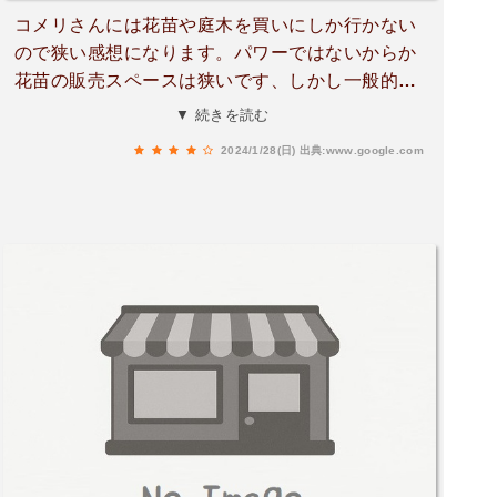
コメリさんには花苗や庭木を買いにしか行かない
ので狭い感想になります。パワーではないからか
花苗の販売スペースは狭いです、しかし一般的な
コメリに比べたら広く取っていると思います。コ
▼ 続きを読む
メリさんのレジはとても優秀です、見かけたら寄
2024/1/28(日)
出典:www.google.com
りたくなるのがコメリさんですよね。何か有りそ
うな気がしちゃうんですよね。花苗の管理はホー
ムセンターなので理解しましょう。いい苗は自分
で探し、納得して買いましょう。