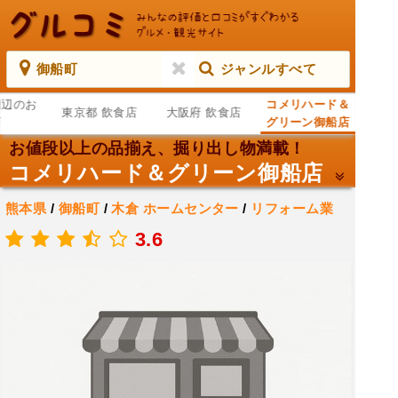
御船町
ジャンルすべて
周辺のお
コメリハード＆
東京都 飲食店
大阪府 飲食店
店
グリーン御船店
お値段以上の品揃え、掘り出し物満載！
コメリハード＆グリーン御船店
熊本県
/
御船町
/
木倉
ホームセンター
/
リフォーム業
.
3.6