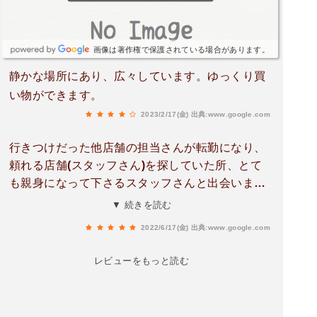
画像は著作権で保護されている場合があります。
静かな場所にあり、広々しています。ゆっくり買
い物ができます。
2023/2/17(金)
出典:www.google.com
行きつけだった他店舗の担当さんが転勤になり、
頼れる店舗(スタッフさん)を探していた所、とて
も親身になって下さるスタッフさんと出会いまし
た。ただ、コメリさんのリーダーさんは転勤が多
▼ 続きを読む
く、次の担当さんとの引き継ぎが上手くいってな
2022/6/17(金)
出典:www.google.com
いと、また最初からのお付き合いになるので、そ
こが...
レビューをもっと読む