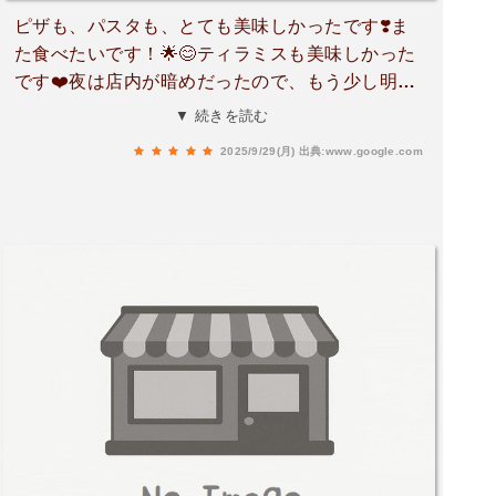
ピザも、パスタも、とても美味しかったです❣️ま
た食べたいです！🌟😊ティラミスも美味しかった
です❤️夜は店内が暗めだったので、もう少し明る
いと良いなぁと思いました。☺️
▼ 続きを読む
2025/9/29(月)
出典:www.google.com