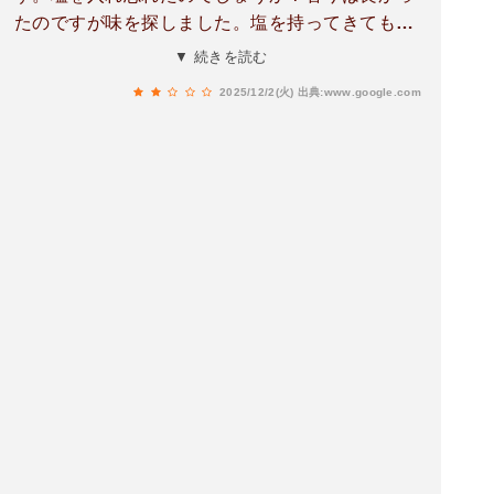
たのですが味を探しました。塩を持ってきてもら
い、足したら食べられるようになりました
▼ 続きを読む
が、、、次があっても注文しないと思います。ピ
2025/12/2(火)
出典:www.google.com
ザはとても美味しかったです。