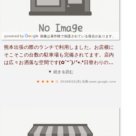
味わいは大差なかったので、そのくらいの価格だ
とありがたいですね！◆ハーフ\u0026ハーフのピ
ザモチモチしたナポリピザ同じマルゲリータで
も、トマトソースとチーズたっぷりのハーフ\u00
26ハーフも選択できます！熱々はチーズがとろけ
画像は著作権で保護されている場合があります。
て最高でした。◆ティラミスここ最近食べたティ
熊本出張の際のランチで利用しました。お店横に
ラミスの中でトップクラスに美味しかったです！
そこそこの台数の駐車場も完備されてます。店内
ティラミス界で言うと、コーヒー液がスポンジに
は広々お洒落な空間です(✿´꒳`)ﾉ°+.*日替わりのパ
染みすぎたジュクジュク感が苦手なのですがスポ
スタランチは4種類ほどから選ぶことが出来ま
▼ 続きを読む
ンジ層とクリーム層のバランスが良く、クリーム
す！＋デザートセットもオーダーしましたが、デ
がとにかくおいしかった‼︎◆あとがき個室ではな
2024/8/22(木)
出典:www.google.com
ザートも数種類からチョイス可能d('∀'*)パスタは
いものの他の席が気にならないボックス席ぽい作
もちもち麺で、デザートのティラミスも美味しか
りで家族連れやカップル客で日曜の夜ですが賑わ
ったです(*´∀`*)
ってました！店内は広いのですが呼び鈴的なのが
ないので声かけるのが大変でしたでも店員さんの
接客もにこやかで明るく良かったです！