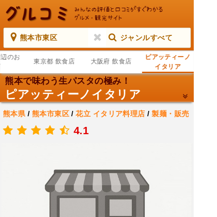
熊本市東区
ジャンルすべて
周辺のお
ピアッティーノ
東京都 飲食店
大阪府 飲食店
店
イタリア
熊本で味わう生パスタの極み！
ピアッティーノイタリア
熊本県
/
熊本市東区
/
花立
イタリア料理店
/
製麺・販売
店
/
ピザ店
4.1
.