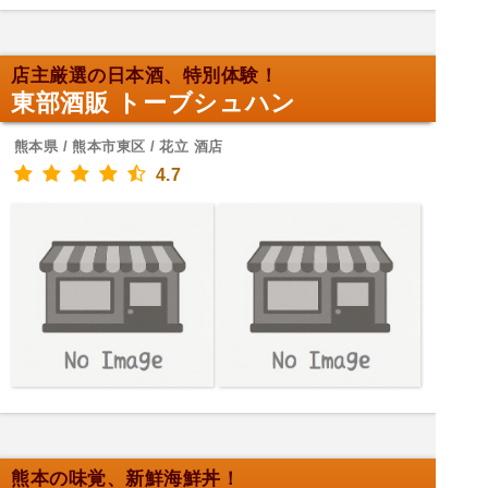
店主厳選の日本酒、特別体験！
東部酒販 トーブシュハン
熊本県 / 熊本市東区 / 花立 酒店
4.7
熊本の味覚、新鮮海鮮丼！