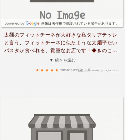
画像は著作権で保護されている場合があります。
太麺のフィットチーネが大好きな私タリアテッレ
と言う、フィットチーネに似たような太麺平たい
パスタが食べれる、貴重なお店です！◆きのこと
ベーコンのパスタ（タリアテッレに変更）濃厚
▼ 続きを読む
で、クリーミーがクリームソースが平たいモチモ
2024/11/22(金)
出典:www.google.com
チしたパスタにめちゃくちゃよく合います！！キ
ノコは、しめじ、エリンギ、えのき、まいたけな
ど様々な種類が使われていてコク深い味わいでし
た！とっても好きな味で無限に食べれます！！◆
ベーコンとじゃがいものキッシュキッシュを見つ
けると頼まずにはいられない病気の私！こちらの
キッシュは熱々で提供されてとってもおいしかっ
たです。ただひときれで950円がちょっと高いか
なと思いました。スタバでも500円から600円位で