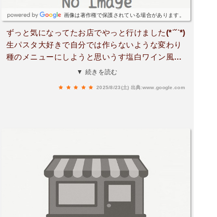
画像は著作権で保護されている場合があります。
ずっと気になってたお店でやっと行けました(*˙˘˙*)
生パスタ大好きで自分では作らないような変わり
種のメニューにしようと思いうす塩白ワイン風味
のピアッティーノ風にしました🍽️一口食べて感動
▼ 続きを読む
🥺こんなに美味しい生パスタは初めてでした🤤デ
2025/8/23(土)
出典:www.google.com
ザートのガトーショコラも美味しかったです！次
はピザも頼んで見ようと思います🥰