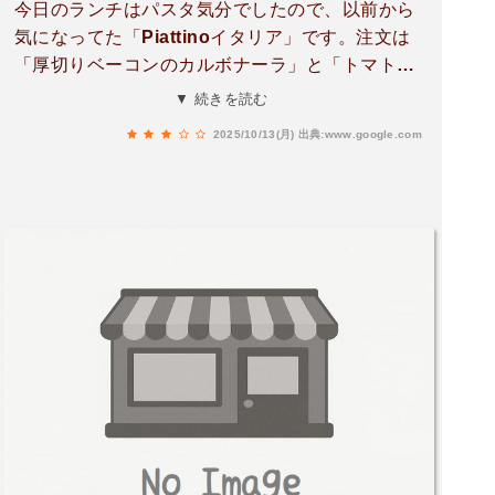
今日のランチはパスタ気分でしたので、以前から
気になってた「Piattinoイタリア」です。注文は
「厚切りベーコンのカルボナーラ」と「トマトソ
ースパスタの海の幸いろいろ」「トマトスープス
▼ 続きを読む
パの海の幸いろいろ」をそれぞれ注文。店内は雰
2025/10/13(月)
出典:www.google.com
囲気も良い感じで、配膳用の通路もあったりと
中々考えた感じ。しばらく待ってると来ました!っ
てか、パスタもスープスパも今まで食べ歩いて来
た中でも、一番熱い状態で来ました。間違いなく
ヤケドするレベル。早めに食べないとせっかくの
パスタがヤワヤワになってしまうのですが、超ふ
ぅ～ふぅ～しないと食べれない。ちょっと、この
熱さは初めての経験で少し驚いてしまいました!熱
いと言うか、熱すぎて・・・カルボナーラはあっ
さり系で期待とズレが生じました。トマトソース
のパスタも熱すぎて期待外れ。スープスパも同じ
で熱すぎました。熱々がお好きな方、是非!