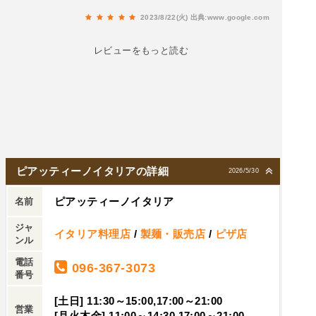
味が最高にマッチ。ピザはピアッティーノミック
2023/8/22(火)
出典:www.google.com
スで モチモチの生地に噛んだら溢れてくるチーズ
と具材の旨味がたまらない。パンプキンスープも
レビューをもっと読む
身体に染み込んでくる優しさ。駐車場が若干、狭
いので混雑時には注意です。
ピアッティーノイタリアの詳細
2026/5/30
ピアッティーノイタリア
名前
ジャ
イタリア料理店
/
製麺・販売店
/
ピザ店
ンル
電話
096-367-3073
番号
[土日] 11:30～15:00,17:00～21:00
営業
[月火木金] 11:00～14:30,17:00～21:00