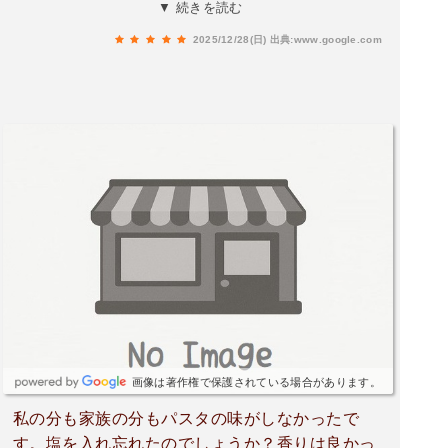
予約をした方が待ち時間も無くスムーズに入るこ
▼ 続きを読む
とができます。また予約時に車の台数の確認もあ
2025/12/28(日)
出典:www.google.com
り、来店時の配慮があります。特にパスタについ
ては、パスタ麺が熱々の状態で提供となるので、
小さなお子様が食べられる際は注意が必要です。
画像は著作権で保護されている場合があります。
私の分も家族の分もパスタの味がしなかったで
す。塩を入れ忘れたのでしょうか？香りは良かっ