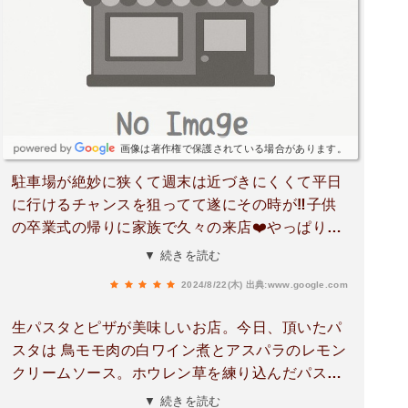
画像は著作権で保護されている場合があります。
駐車場が絶妙に狭くて週末は近づきにくくて平日
に行けるチャンスを狙ってて遂にその時が‼️子供
の卒業式の帰りに家族で久々の来店❤️やっぱりこ
この麺わ最高❤️親子でお決まりのクリームソース
▼ 続きを読む
一択上の子はボロネーゼ←これも合う個人的には
2024/8/22(木)
出典:www.google.com
濃厚なソース系で是非是非食べて欲しいです✨
生パスタとピザが美味しいお店。今日、頂いたパ
スタは 鳥モモ肉の白ワイン煮とアスパラのレモン
クリームソース。ホウレン草を練り込んだパスタ
に ほんのり薫るレモンの風味に優しいクリームの
▼ 続きを読む