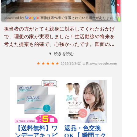
画像は著作権で保護されている場合があります。
担当者の方がとても親身に対応してくれたおかげ
で、理想の家が実現しました！生活動線や将来を
考えた提案も的確で、心強かったです。図面のお
かげで具体的なイメージが持てたし、職人さんた
▼ 続きを読む
ちの現場での人柄やマナーも最高でした。連絡も
2025/10/3(金)
出典:www.google.com
スムーズで、デザインも大満足。展示場では多く
の参考になる情報を得ることができ、そのおかげ
で満足のいく家づくりができました。信頼できる
住宅会社を探している方におすすめです！