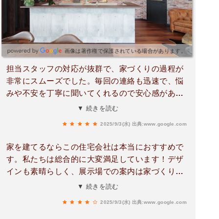
画像は著作権で保護されている場合があります。
担当スタッフの対応が抜群で、家づくりの過程が
非常にスムーズでした。毎回の連絡も迅速で、悩
みや不安を丁寧に聞いてくれるので安心感があり
ます。デザインも期待以上で、職人さんたちも現
▼ 続きを読む
場でのマナーが素晴らしいです。展示場も参考に
2025/9/3(水)
出典:www.google.com
なり、具体的なイメージを描くのに大変役立ちま
した。総合的に大満足の体験です。
家を建てるならこの住宅会社は本当におすすめで
す。私たちは総合的に大変満足しています！デザ
インも素晴らしく、展示場での案内は家づくりの
参考になりました。図面を通じてイメージが具体
▼ 続きを読む
化され、想いや悩みも丁寧に聞いてくれました。
2025/9/3(水)
出典:www.google.com
スタッフの対応も親切で、将来を考えた提案に感