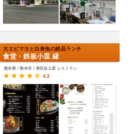
大エビマヨと白身魚の絶品ランチ
食堂・鉄板小皿 縁
熊本県 / 熊本市 / 東区佐土原 レストラン
4.2