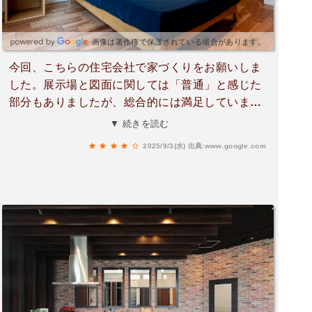
画像は著作権で保護されている場合があります。
今回、こちらの住宅会社で家づくりをお願いしま
した。展示場と図面に関しては「普通」と感じた
部分もありましたが、総合的には満足していま
す。特に、担当スタッフの方の対応は素晴らし
▼ 続きを読む
く、私たちの思いや悩みを親身になって引き出し
2025/9/3(水)
出典:www.google.com
てくれる姿勢に感動しました。また、現場の職人
さんたちもマナーが良く、安心して家をお任せで
きました。デザインも私たちの生活動線と将来を
考えた提案が多く、家を建てる楽しさを実感でき
ました。とても良かったです！