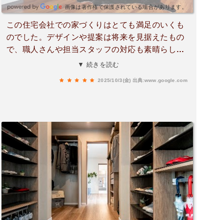
画像は著作権で保護されている場合があります。
この住宅会社での家づくりはとても満足のいくも
のでした。デザインや提案は将来を見据えたもの
で、職人さんや担当スタッフの対応も素晴らしか
ったです。展示場も大変参考になり、具体的なイ
▼ 続きを読む
メージを膨らませるのに役立ちました。連絡もス
2025/10/3(金)
出典:www.google.com
ムーズで、悩みの相談にも丁寧に対応してくれま
した。全体的に安心して任せられる会社だと思い
ます。