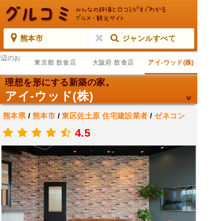
熊本市
ジャンルすべて
周辺のお
東京都 飲食店
大阪府 飲食店
アイ-ウッド(株)
店
理想を形にする新築の家。
アイ-ウッド(株)
熊本県
/
熊本市
/
東区佐土原
住宅建設業者
/
ゼネコン
.
4.5