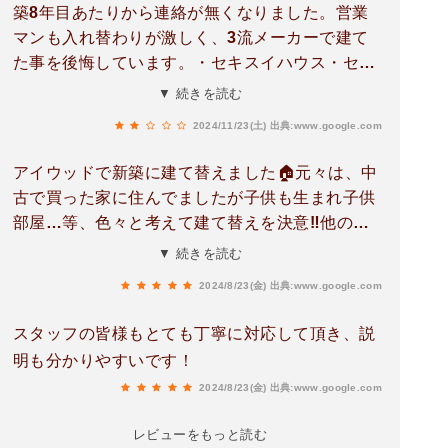
動。連絡のタイミングも的確で、職人さんたちの
築8年目あたりから連絡が無くなりました。営業
マナーも抜群。過程を通じてプロフェッショナル
マンも入れ替わりが激しく、3流メーカーで建て
さを感じられ、安心して任せられると思います！
た事を後悔しています。・セキスイハウス・セキ
スイハイム・ダイワハウス価格は高いですがが間
▼ 続きを読む
違いないです。
2024/11/23(土)
出典:www.google.com
アイウッドで新築に建て替えました🏠元々は、中
古で買った家に住んでましたが子供も生まれ子供
部屋…等、色々と考えて建て替えを決意‼️他の住
宅メーカーも観たりしてきたけどアイウッドに頼
▼ 続きを読む
みました🏠営業や現場監督、設計士のスタッフの
2024/8/23(金)
出典:www.google.com
方々の親切丁寧に説明などしてもらえて良かった
と思います‼️アイウッドは100点‼️おすすめです👍
スタッフの皆様もとても丁寧に対応して頂き、説
明も分かりやすいです！
2024/8/23(金)
出典:www.google.com
レビューをもっと読む