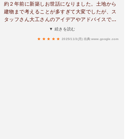
約２年前に新築しお世話になりました。土地から
建物まで考えることが多すぎて大変でしたが、ス
タッフさん大工さんのアイデアやアドバイスで一
生に一度の満足のいく家になりました。連絡はと
▼ 続きを読む
てもまめですし、引き渡し後のアフターもすぐに
2025/11/3(月)
出典:www.google.com
対応してくださり信頼できます。毎日外観や室内
を眺めながら、快適な家で過ごす毎日はとても幸
せだな〜と感じています。