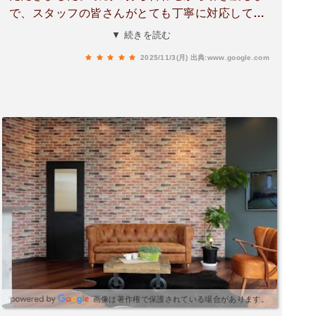
で、スタッフの皆さんがとても丁寧に対応してく
ださり安心して家づくりを進めることができまし
▼ 続きを読む
た。特にこちらの希望や不安を一つひとつ丁寧に
2025/11/3(月)
出典:www.google.com
聞いてくださり予算やデザイン、間取りのバラン
スを一緒に考えていただけたのが印象的でした。
現場の職人さん方も礼儀正しく細部まで丁寧に施
工してくださったおかげで仕上がりにもとても満
足しています。実際に住み始めてからも快適で家
族みんなが新しい家をとても気に入っています。
アイウッドさんにお願いして本当に良かったと思
っています。ありがとうございました。
画像は著作権で保護されている場合があります。