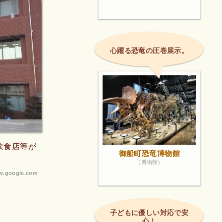
心躍る恐竜の圧巻展示。
飲食店等が
御船町恐竜博物館
（博物館）
.google.com
子どもに優しい対応で安
心！