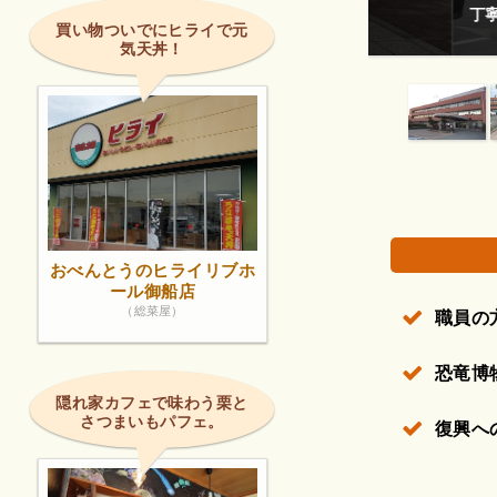
丁寧に教えてく
買い物ついでにヒライで元
気天丼！
権で保護されている場合があります。
おべんとうのヒライリブホ
ール御船店
（総菜屋）
職員の
恐竜博
隠れ家カフェで味わう栗と
さつまいもパフェ。
復興へ