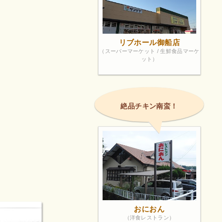
リブホール御船店
（スーパーマーケット / 生鮮食品マーケ
ット）
絶品チキン南蛮！
おにおん
（洋食レストラン）