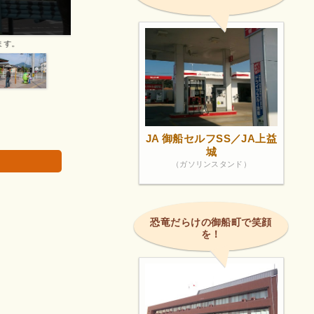
職員の方がとても親切ですよ。
画像は著作権で
JA 御船セルフSS／JA上益
城
（ガソリンスタンド）
恐竜だらけの御船町で笑顔
を！