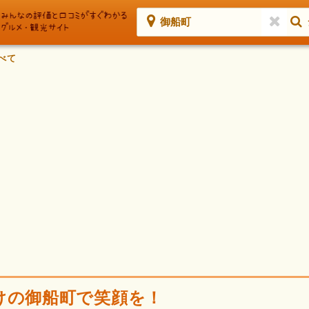
御船町
べて
けの御船町で笑顔を！