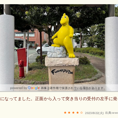
画像は著作権で保護されている場合があります。
札になってました。正面から入って突き当りの受付の左手に発
出典:www
2023/8/22(火)