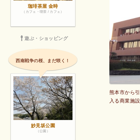
珈琲茶屋 金時
（カフェ・喫茶 / カフェ）
遊ぶ・ショッピング
西南戦争の桜、まだ咲く！
熊本市から引
入る商業施
妙見坂公園
（公園）