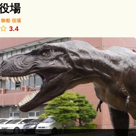
役場
/
御船
役場
.
3.4