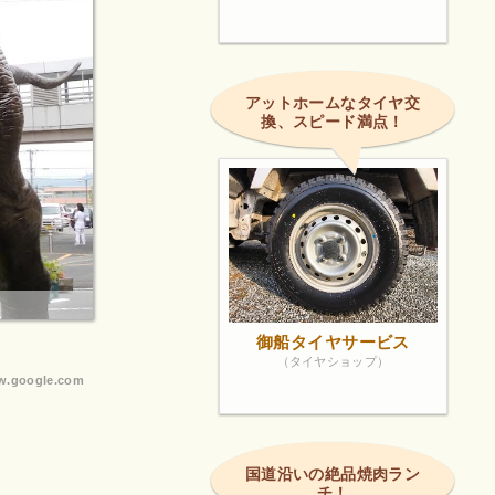
アットホームなタイヤ交
換、スピード満点！
御船タイヤサービス
（タイヤショップ）
.google.com
国道沿いの絶品焼肉ラン
チ！