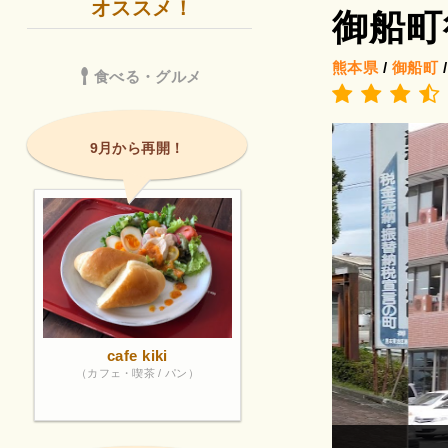
オススメ！
御船町
熊本県
/
御船町
食べる・グルメ
9月から再開！
cafe kiki
（カフェ・喫茶 / パン）