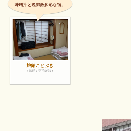
味噌汁と晩御飯多彩な宿。
旅館ことぶき
（旅館 / 宿泊施設）