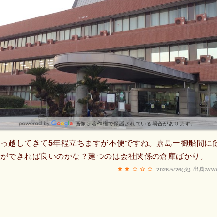
画像は著作権で保護されている場合があります。
っ越してきて5年程立ちますが不便ですね。嘉島ー御船間に
設ができれば良いのかな？建つのは会社関係の倉庫ばかり。
出典:www
2026/5/26(火)