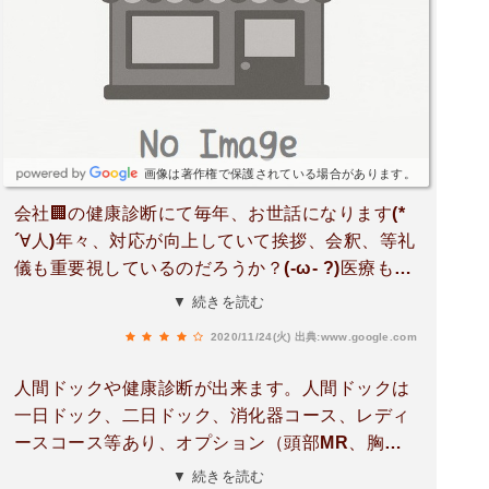
画像は著作権で保護されている場合があります。
会社🏢の健康診断にて毎年、お世話になります(*
´∀人)年々、対応が向上していて挨拶、会釈、等礼
儀も重要視しているのだろうか？(-ω- ?)医療もサ
ービス業っぽくなってきたのね？健康診断にかか
▼ 続きを読む
る時間🕛も短縮しています今朝は受付👨8:30から
2020/11/24(火)
出典:www.google.com
でしたが何もかも終わってセンター🏥を出たのが
13:00でした毎回昼食🍱「日赤健康薬膳」が付い
人間ドックや健康診断が出来ます。人間ドックは
てるコースなんですがホントに減塩の食事です
一日ドック、二日ドック、消化器コース、レディ
か？っていうくらい美味しい😋🍴💕食事が出るの
ースコース等あり、オプション（頭部MR、胸部C
で楽しみにしていますご飯も🍚雑穀米で味噌汁も
T、頸動脈超音波、子宮頚部細胞診、マンモグラ
▼ 続きを読む
出汁が効いているので薄味でも充分飲めるしメイ