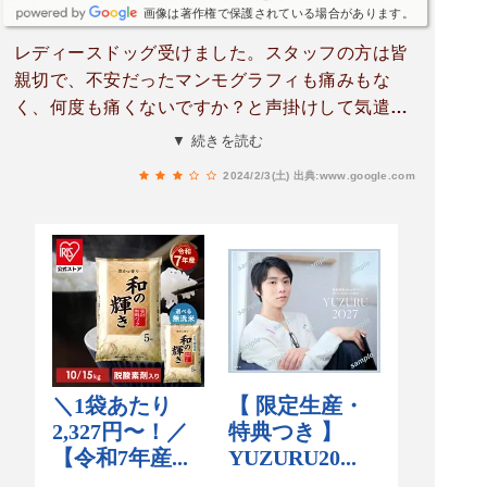
に学びました。後で知りましたがとても優秀な病
画像は著作権で保護されている場合があります。
院です。ありがとうございました。
レディースドッグ受けました。スタッフの方は皆
親切で、不安だったマンモグラフィも痛みもな
く、何度も痛くないですか？と声掛けして気遣っ
てくれました。検査後の食事もとても美味しくて
▼ 続きを読む
全体的に満足なんですが、唯一胃カメラが（過去
2024/2/3(土)
出典:www.google.com
に別のところで受けた胃カメラが辛かったと伝え
ても）鎮静剤は使わない方針のようで案の定苦し
くて辛かったので、もう胃カメラはここでは受け
ないと思います。