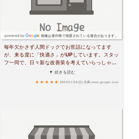
て来ました。建物も清潔感があって安心ができま
す。健康診断することがあったらまた是非こちら
にお世話になりたいです。
画像は著作権で保護されている場合があります。
毎年欠かさず人間ドックでお世話になってます
が、来る度に「快適さ」がUPしています。スタッ
フ一同で、日々新な改善策を考えていらっしゃる
成果でしょう。コロナの中ですが、対策を徹底さ
▼ 続きを読む
れているので全く心配無いです。中でも一番素晴
2020/11/24(火)
出典:www.google.com
らしいと感じたのは、スタッフの皆さんの笑顔と
心配りです。