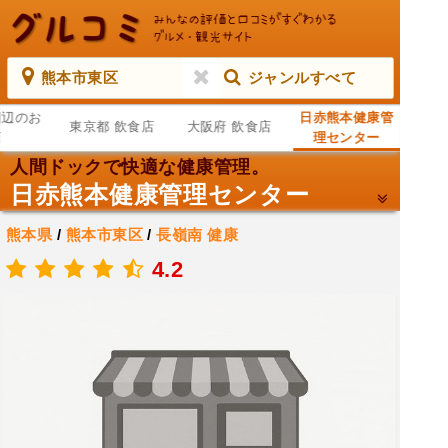
熊本市東区
ジャンルすべて
周辺のお
日赤熊本健康管
東京都 飲食店
大阪府 飲食店
店
理センター
人間ドックで快適な健康管理。
日赤熊本健康管理センター
熊本県
/
熊本市東区
/
長嶺南
健康
.
4.2