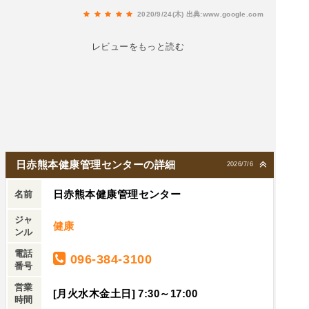
フィ等）を選び詳細な検査を行うことができま
ンの豚ヒレ肉🐽の椎茸🍄ソースが美味しくてニン
2020/9/24(木)
出典:www.google.com
す。また、人間ドック受診当日その検査データを
ニクの香りで全く椎茸臭くなく旨味が効いていて
もとに医師による検査結果の説明が有り、必要な
レビューをもっと読む
おかわりしたかったwあっ、(￣O￣)ご飯🍚はおか
方には保健師、看護師、管理栄養士が再検査及び
わり自由だそうでメタボの旦那にも優しい食堂で
精密検査の案内や日常生活におけるアドバイス等
したw
も有ります。
日赤熊本健康管理センターの詳細
2026/7/6
日赤熊本健康管理センター
名前
ジャ
健康
ンル
電話
096-384-3100
番号
営業
[月火水木金土日] 7:30～17:00
時間