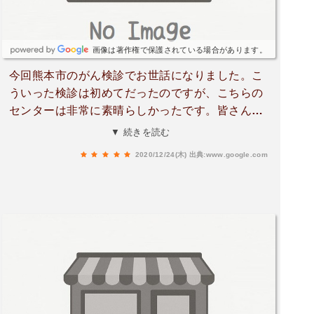
画像は著作権で保護されている場合があります。
今回熊本市のがん検診でお世話になりました。こ
ういった検診は初めてだったのですが、こちらの
センターは非常に素晴らしかったです。皆さん親
切丁寧で、どの検査もとにかくスムーズで、来院
▼ 続きを読む
している人はたくさんいたのですが、待つことが
2020/12/24(木)
出典:www.google.com
ほとんどありませんでした。マンモグラフィーも
初めてで緊張していたのですが、技師さんが優し
く話しかけてくださって検査自体も痛くはありま
せんでした。毎回とても緊張する子宮頸がん検査
もススッと終わりました。持病で途中で少しだけ
私の体調が悪くなったのですが、その旨伝えたら
その後のそれぞれの診察への申し送りしっかりし
てくださって、とにかく気遣いがすごいです。ス
タッフの皆さん日々研鑽されていることが伝わっ