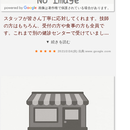
画像は著作権で保護されている場合があります。
スタッフが皆さん丁寧に応対してくれます。技師
の方はもちろん、受付の方や食事の方も全員で
す。これまで別の健診センターで受けていました
が、早くからこちらに来たかったと思いました。
▼ 続きを読む
結果に応じた医師との面談も、優しく説明してく
2021/2/24(水)
出典:www.google.com
れて、わかりやすく、安心できました。お食事も
ボリュームがあり、美味しかったです!!