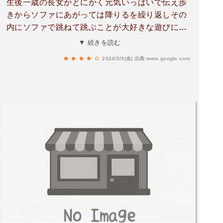
生後一歳の長女がとにかく元気いっぱいで伝え歩
きからソファにあがっては降りるを繰り返しその
内にソファで跳ねて跳ぶことが大好きな遊びにな
って危なっかしいとヒヤヒヤしてましたら（きゃ
▼ 続きを読む
っきゃはしゃいで）案の定跳ねて次の瞬間に落下
2024/5/3(金)
出典:www.google.com
しテーブルの角に口内をぶつけてしまい、低い応
接セットとは言え乳児はお構いなしに😭生え始め
た上の乳歯（前歯2本）が下唇と口内を傷つけて
大騒ぎになりました。大怪我したと思い深夜10時
頃にすぐ近くの日赤に連れて行きました、その時
に見てくれた外科の先生は淡々として娘の口内を
開け隅々まで観察してくれて『お母さん大丈夫で
すよ、出血は止まって何も問題ない』診察してく
れて特に何も処置はなかったのですが、生えたば
かりの前歯は大丈夫でしょうかと訊ねましたが心
配ないと念を押してくれて助かりました。かなり
出血したのでホントに心配しました。急患で見て
もらった日赤に救われました。慌てないでを教訓