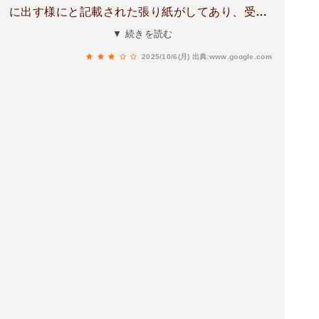
に出す様にと記載された張り紙がしてあり、受付
票にも「北館1階(または2階)にてチェックイン」
▼ 続きを読む
と記載があるが、健康診断の受付は2階だった。1
2025/10/6(月)
出典:www.google.com
Fの案内窓口に行ったら、健康診断は2階へ行って
くださいと言われた。記載は無視して2Fへ直行の
模様。駐車券も2階で無料の処理ができる。健診
に向かない服装で訪れた場合は健診着に着替える
ように指示される。ロッカールーム内に服は用意
されており、男性用サイズは4L、LL、Mと取り揃
えてあった。ロッカー内にスリッパも入ってい
る。足のサイズが大きい方は服のところに大きめ
のスリッパも用意されている。ロッカールーム内
には洗面台も設けられている。館内ではWi-Fiが利
用でき、Wi-Fi接続中は「ビューン読み放題スポッ
ト」にアクセスすることで雑誌やマンガが無料で
読めるとのこと。胃部X線検査をする方はバリウ
ムの風味が選べるとのこと。パインアップル風
味、いちご風味、コーラ風味、レモン風味、期間