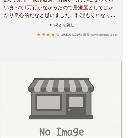
い食べて1万行かなかったので居酒屋としてはか
なり良心的だなと思いました。料理もそれなりに
美味しかったです。大衆的な雰囲気なので個人的
▼ 続きを読む
には飲みやすかったです。
2021/6/22(火)
出典:www.google.com