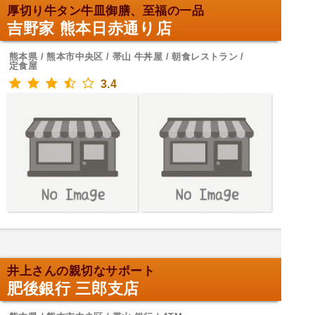
厚切り牛タン牛皿御膳、至福の一品
吉野家 熊本日赤通り店
熊本県 / 熊本市中央区 / 帯山 牛丼屋 / 朝食レストラン /
定食屋
3.4
井上さんの親切なサポート
肥後銀行 三郎支店