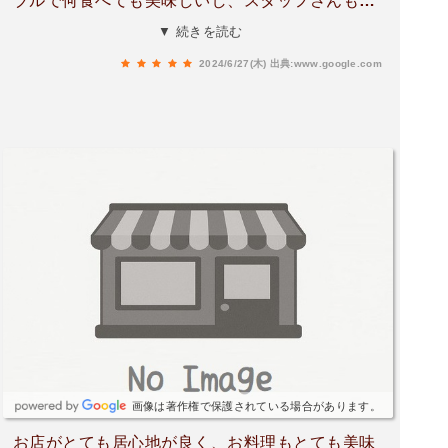
ブルで何食べても美味しいし、スタッフさんも元
気でテキパキしててすごく居心地がいいです！
▼ 続きを読む
2024/6/27(木)
出典:www.google.com
画像は著作権で保護されている場合があります。
お店がとても居心地が良く、お料理もとても美味