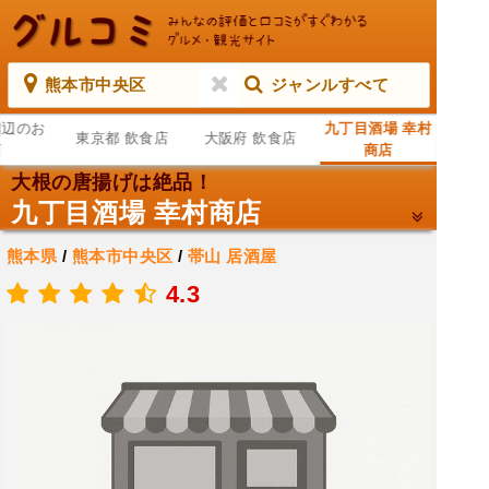
熊本市中央区
ジャンルすべて
周辺のお
九丁目酒場 幸村
東京都 飲食店
大阪府 飲食店
店
商店
大根の唐揚げは絶品！
九丁目酒場 幸村商店
熊本県
/
熊本市中央区
/
帯山
居酒屋
.
4.3