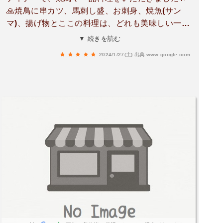
🙏焼鳥に串カツ、馬刺し盛、お刺身、焼魚(サン
マ)、揚げ物とここの料理は、どれも美味しい一品
ですよ👌焼鳥は、塩味は絶品ですし、馬刺しは、
▼ 続きを読む
心臓やフタエゴ、レバーは新鮮で、量も多くお薦
2024/1/27(土)
出典:www.google.com
めですね🙋一品料理も数多くいただきましたが、
白子の天ぷら、大根の唐揚げ、焼き豚足は、本当
にうまい😋サンマも冷凍感がなく、内臓まで食べ
られるので、おそらく生サンマでしょう❗料理の提
供にはちょっと時間がかかりますが、店員さんの
対応も良く、とても良い居酒屋さんですね🙋