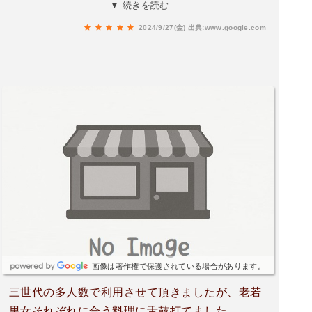
す🌽子供たちも大好き！最高です❤️🔥馬刺し、ホ
▼ 続きを読む
ルモン一本焼き、焼き鳥や手羽先唐揚げ、他の料
2024/9/27(金)
出典:www.google.com
理も本当に美味しい！！〆には必ず塩ラーメン🍜
食べます。またすぐ行きたいと思います😆！
画像は著作権で保護されている場合があります。
三世代の多人数で利用させて頂きましたが、老若
男女それぞれに合う料理に舌鼓打てました。