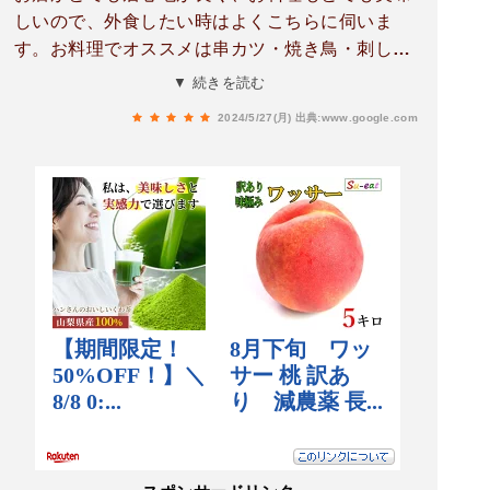
しいので、外食したい時はよくこちらに伺いま
す。お料理でオススメは串カツ・焼き鳥・刺し盛
りです。アボカド、チーズの串カツと、焼き鳥の
▼ 続きを読む
皮が好きで毎回頼んじゃいます。他に好きで食べ
2024/5/27(月)
出典:www.google.com
るのがグリーンサラダ、里芋唐揚げ、ゴボウの唐
揚げ、軟骨つくね黄身付き、カキフライ(季節限
定)。飲み物は私と娘のお気に入りはティーソーダ
です。お酒が他のお店ではあまり飲めないし、食
わず嫌いな息子ですが、こちらのお酒とお料理は
美味しいとお気に入りです。まだ行かれたことが
ない方には是非行ってみてほしいお店です。