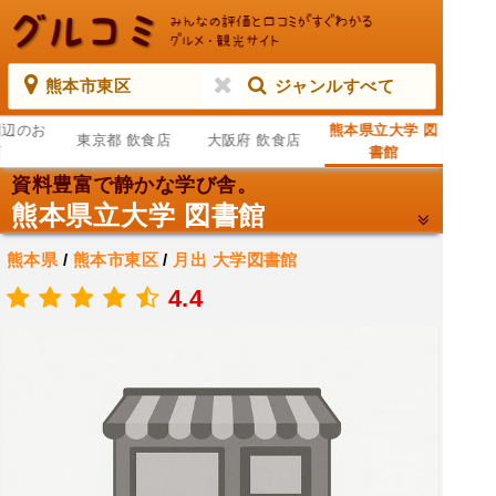
熊本市東区
ジャンルすべて
周辺のお
熊本県立大学 図
東京都 飲食店
大阪府 飲食店
店
書館
資料豊富で静かな学び舎。
熊本県立大学 図書館
熊本県
/
熊本市東区
/
月出
大学図書館
.
4.4