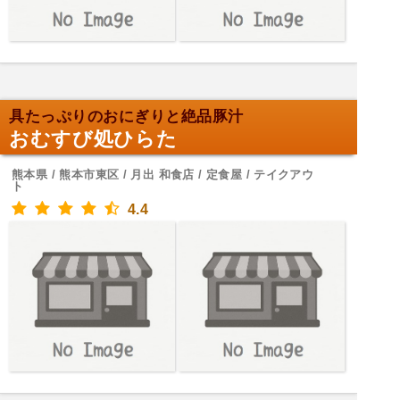
具たっぷりのおにぎりと絶品豚汁
おむすび処ひらた
熊本県 / 熊本市東区 / 月出 和食店 / 定食屋 / テイクアウ
ト
4.4