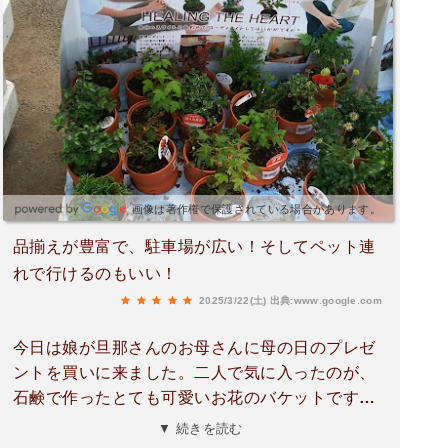
画像は著作権で保護されている場合があります。
品揃えが豊富で、駐車場が広い！そしてペット連
れで行けるのもいい！
2025/3/22(土)
出典:www.google.com
今日は娘が旦那さんのお母さんに母の日のプレゼ
ントを買いに来ました。二人で気に入ったのが、
石鹸で作ったとても可愛いお花のバケットです。
何時までもそのままに置いて置ける所とお手軽な
▼ 続きを読む
価格です。