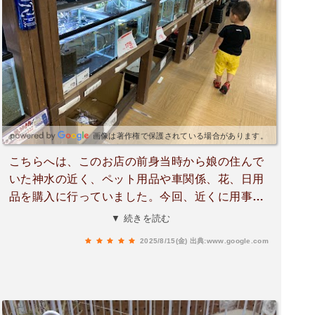
画像は著作権で保護されている場合があります。
こちらへは、このお店の前身当時から娘の住んで
いた神水の近く、ペット用品や車関係、花、日用
品を購入に行っていました。今回、近くに用事が
あり〜寄りました。DCMブランドのトイレットペ
▼ 続きを読む
ーパーが🉐お得で愛用しているので3個購入しま
2025/8/15(金)
出典:www.google.com
した。ロング100m・s・18ロールなので半年分か
も😂おすすめ品です☺