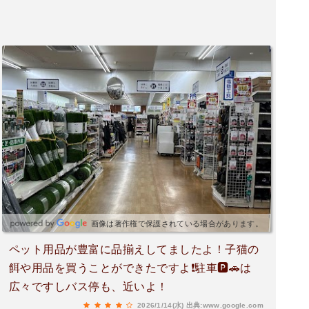
画像は著作権で保護されている場合があります。
ペット用品が豊富に品揃えしてましたよ！子猫の
餌や用品を買うことができたですよ❗駐車🅿️🚗は
広々ですしバス停も、近いよ！
2026/1/14(水)
出典:www.google.com