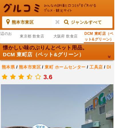
熊本市東区
ジャンルすべて
周辺のお
DCM 東町店（ペ
東京都 飲食店
大阪府 飲食店
店
ット&グリーン）
懐かしい味のぷりんとペット用品。
DCM 東町店（ペット&グリーン）
熊本県
/
熊本市東区
/
東町
ホームセンター
/
工具店
/
DI
Y 用品
3.6
.