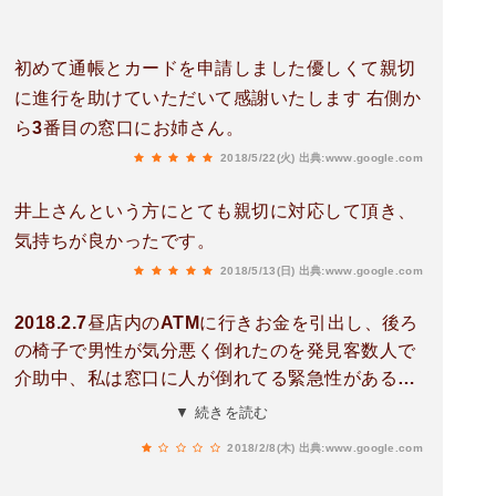
初めて通帳とカードを申請しました優しくて親切
に進行を助けていただいて感謝いたします 右側か
ら3番目の窓口にお姉さん。
2018/5/22(火)
出典:www.google.com
井上さんという方にとても親切に対応して頂き、
気持ちが良かったです。
2018/5/13(日)
出典:www.google.com
2018.2.7昼店内のATMに行きお金を引出し、後ろ
の椅子で男性が気分悪く倒れたのを発見客数人で
介助中、私は窓口に人が倒れてる緊急性がある対
応を！大きな声で銀行員全員に聞こえるように言
▼ 続きを読む
ったが…銀行員全員冷めた冷ややかな眼で私を視
2018/2/8(木)
出典:www.google.com
てる誰も動かない、ダメだこりゃと思い再度、人
が倒れてるから対応して！！て怒鳴って、やっと