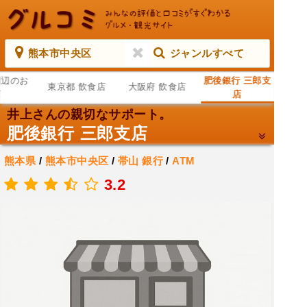
熊本市中央区
ジャンルすべて
周辺のお
肥後銀行 三郎支
東京都 飲食店
大阪府 飲食店
店
店
井上さんの親切なサポート。
肥後銀行 三郎支店
熊本県
/
熊本市中央区
/
帯山
銀行
/
ATM
.
3.2