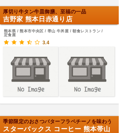
厚切り牛タン牛皿御膳、至福の一品
吉野家 熊本日赤通り店
熊本県 / 熊本市中央区 / 帯山 牛丼屋 / 朝食レストラン /
定食屋
3.4
季節限定のおさつバターフラペチーノを味わう
スターバックス コーヒー 熊本帯山