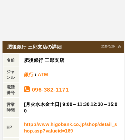
奥の端から新人男性銀行員見たいのと年配の女性
銀行員がトコトコやって来る、命取りなるかもし
れないのに走れよと思った、倒れた男性は意識が
有ったから来た銀行員二人に任せて私は銀行を出
た、私が思ったのは最初助けを求めたお客様をあ
の魚が死んだ様な眼で見て誰も動かなかった銀行
肥後銀行 三郎支店の詳細
2026/6/29
員全員の非常識にゾッとした。
肥後銀行 三郎支店
名前
ジャ
銀行
/
ATM
ンル
電話
096-382-1171
番号
[月火水木金土日] 9:00～11:30,12:30～15:0
営業
時間
0
http://www.higobank.co.jp/shop/detail_s
HP
hop.asp?valueid=169