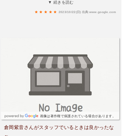
迅速丁寧に対応して頂ける銀行。車を駐車場から
▼ 続きを読む
出すときは、交通量が多いので、右左をよく見る
2023/10/22(日)
出典:www.google.com
こと。
画像は著作権で保護されている場合があります。
倉岡紫音さんがスタッフでいるときは良かったな
～