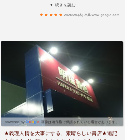
く、レジにいた女性の方もニコニコでした。また
▼ 続きを読む
行きます！ひさびさに気持ちがいい日でした。
2025/2/6(木)
出典:www.google.com
画像は著作権で保護されている場合があります。
★義理人情を大事にする、素晴らしい書店★追記