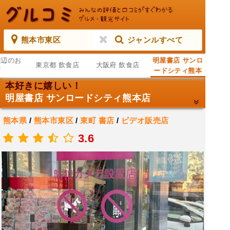
熊本市東区
ジャンルすべて
周辺のお
明屋書店 サンロ
東京都 飲食店
大阪府 飲食店
店
ードシティ熊本
店
本好きに嬉しい！
明屋書店 サンロードシティ熊本店
熊本県
/
熊本市東区
/
東町
書店
/
ビデオ販売店
.
3.6