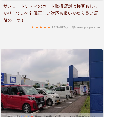
ありがとう💖感謝します💖＊＊＊初購入時＊＊＊
サンロードシティのカード取扱店舗は接客もしっ
＊週刊少年サンデーを探してコンビニ4軒回って
かりしていて礼儀正しい対応も良いかなり良い店
無かった為、こちらに訪れたらラスト2冊でよう
舗の一つ！
やく買えたのが嬉しくて、あれからこちらの本屋
さんが大好きになりました。
2022/4/25(月)
出典:www.google.com
画像は著作権で保護されている場合があります。