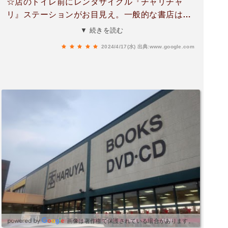
☆店のトイレ前にレンタサイクル『チャリチャ
リ』ステーションがお目見え。一般的な書店は雑
誌など取り寄せ注文をしたら必ず買取必須なんで
▼ 続きを読む
す。ですが、こちらで注文されたお婆さんが注文
2024/4/17(水)
出典:www.google.com
したかったのは、どうやら数年前の雑誌だった事
が商品が届いてから判明したらしく、レジのお姉
さんは『同じ雑誌のシリーズで、今店内に在庫が
ある物から選んで頂いても良いですよ？』と、丁
寧に対応されている姿に感動。そんなステキな書
店だからこそ応援したくて、予約する店。買いた
い新刊も揃っていて助かる。ご祝儀袋や、文房具
など雑貨が揃い、DVDとかの販売も有り便利。新
刊2冊買いに行き、レジ担当のお姉さんがパソコ
ンで在庫確認し、他２名のお姉さん方が新刊を探
し出す連携プレーのお陰様で買いたい新刊も週刊
雑誌もスムーズに購入出来ました。ありがとうご
ざいます。今日、旦那さんが帰宅したら小躍りし
て喜びます。スタッフのお姉様方いつも本当に、
画像は著作権で保護されている場合があります。