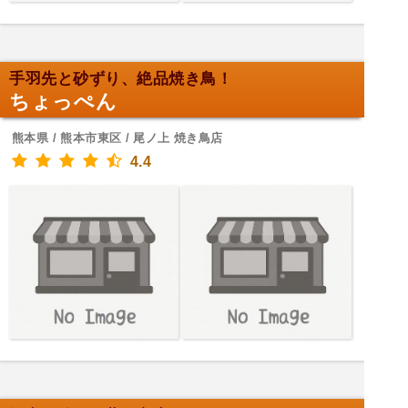
手羽先と砂ずり、絶品焼き鳥！
ちょっぺん
熊本県 / 熊本市東区 / 尾ノ上 焼き鳥店
4.4