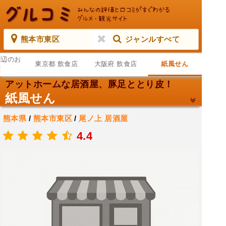
熊本市東区
ジャンルすべて
周辺のお
東京都 飲食店
大阪府 飲食店
紙風せん
店
アットホームな居酒屋、豚足ととり皮！
紙風せん
熊本県
/
熊本市東区
/
尾ノ上
居酒屋
.
4.4