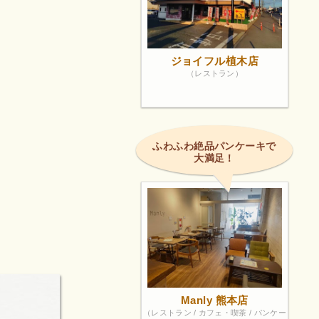
ジョイフル植木店
（レストラン）
ふわふわ絶品パンケーキで
大満足！
Manly 熊本店
（レストラン / カフェ・喫茶 / パンケー