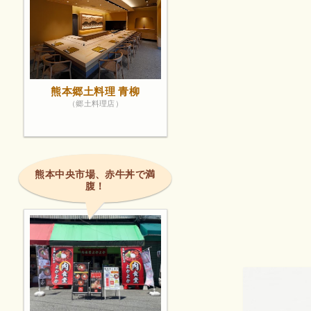
熊本郷土料理 青柳
（郷土料理店）
熊本中央市場、赤牛丼で満
腹！