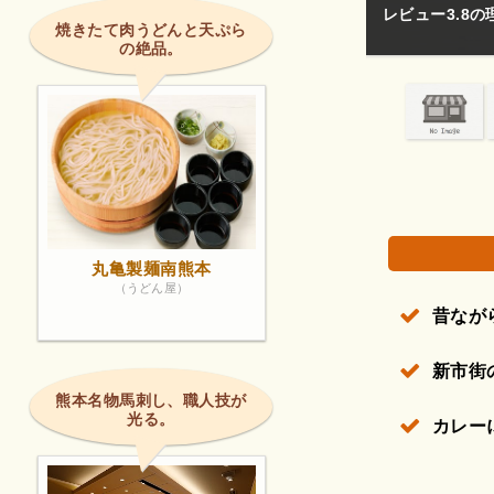
レビュー3.8
焼きたて肉うどんと天ぷら
の絶品。
権で保護されている場合があります。
丸亀製麺南熊本
（うどん屋）
昔なが
新市街
熊本名物馬刺し、職人技が
光る。
カレー