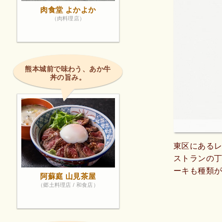
肉食堂 よかよか
（肉料理店）
熊本城前で味わう、あか牛
丼の旨み。
東区にある
ストランの
ーキも種類
阿蘇庭 山見茶屋
は裏手にも
（郷土料理店 / 和食店）