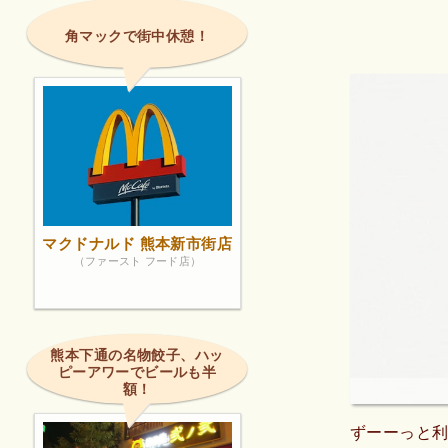
角マックで街中休憩！
マクドナルド 熊本新市街店
（ファースト フード店）
熊本下通の名物餃子、ハッ
ピーアワーでビールも半
額！
ずーーっと