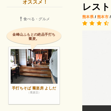
オススメ！
レスト
熊本県
/
熊本市
食べる・グルメ
金峰山ふもとの絶品手打ち
蕎麦。
手打ちそば 蕎楽房 よしだ
（蕎麦店）