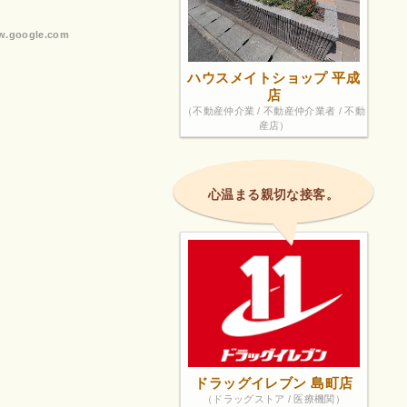
.google.com
ハウスメイトショップ 平成
店
（不動産仲介業 / 不動産仲介業者 / 不動
産店）
心温まる親切な接客。
ドラッグイレブン 島町店
（ドラッグストア / 医療機関）