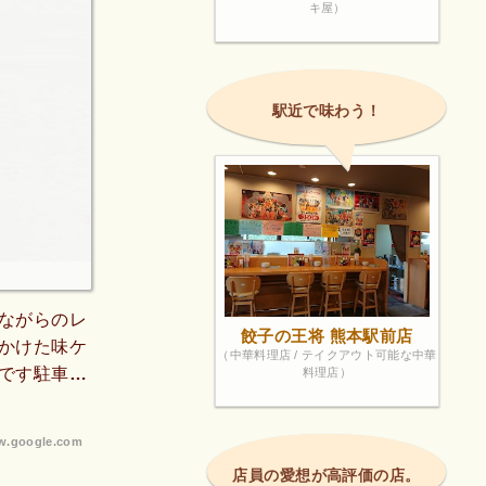
キ屋）
駅近で味わう！
ながらのレ
餃子の王将 熊本駅前店
かけた味ケ
（中華料理店 / テイクアウト可能な中華
です駐車場
料理店）
.google.com
店員の愛想が高評価の店。