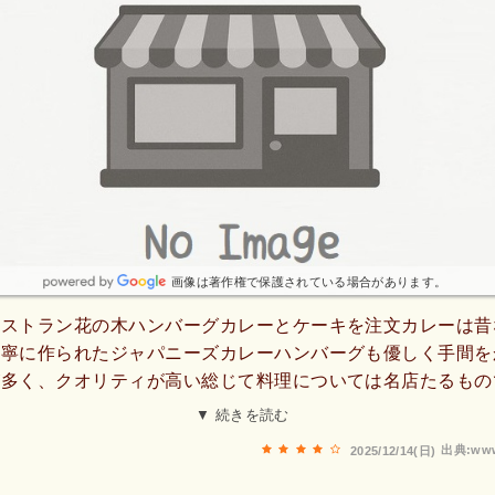
画像は著作権で保護されている場合があります。
レストラン花の木ハンバーグカレーとケーキを注文カレーは昔
丁寧に作られたジャパニーズカレーハンバーグも優しく手間を
が多く、クオリティが高い総じて料理については名店たるもの
あるのでそちらをおすすめ奥様の接客はとてもいいですよ。
▼ 続きを読む
出典:www
2025/12/14(日)