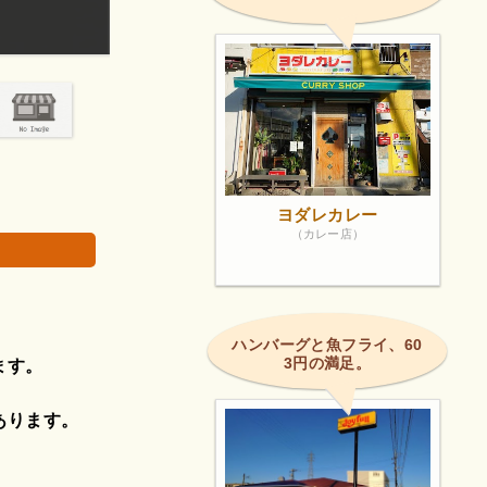
ハンバーグカレーが美味しいお店です！
画像は著作権で
ヨダレカレー
（カレー店）
ハンバーグと魚フライ、60
3円の満足。
ます。
あります。