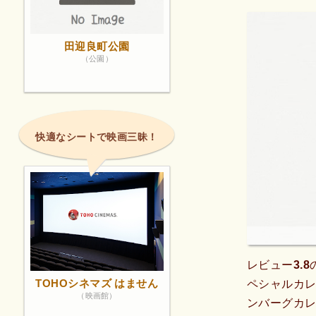
田迎良町公園
（公園）
快適なシートで映画三昧！
レビュー3.
TOHOシネマズ はません
ペシャルカ
（映画館）
ンバーグカ