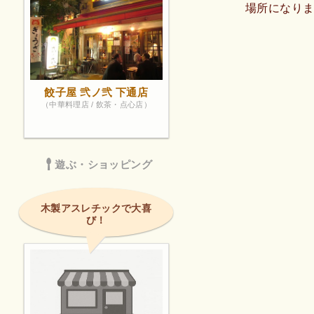
場所になり
餃子屋 弐ノ弐 下通店
（中華料理店 / 飲茶・点心店）
遊ぶ・ショッピング
木製アスレチックで大喜
び！