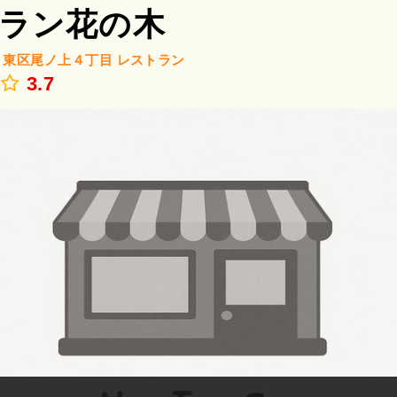
ラン花の木
/
東区尾ノ上４丁目
レストラン
.
3.7