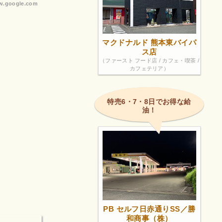
.google.com
マクドナルド 熊本東バイパ
ス店
（ファースト フード店 / カフェ・喫茶 /
カフェテリア）
特売6・7・8日でお得な給
油！
PB セルフ日赤通りSS／勝
和商事（株）