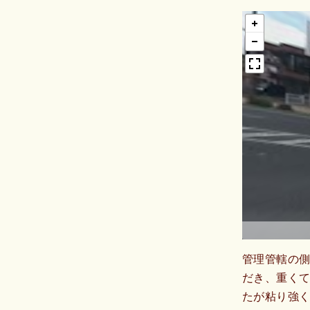
管理管轄の
だき、重く
たが粘り強