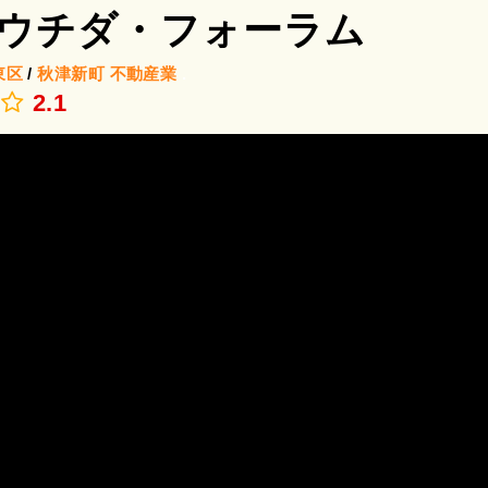
ウチダ・フォーラム
東区
/
秋津新町
不動産業
.
2.1