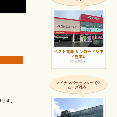
問い合わせしましたが、とても対応いいです。
画像は著作権で
ベスト電器 サンロードシテ
ィ熊本店
（家電量販店）
。
マイナンバーセンターでス
ムーズ対応！
ります。