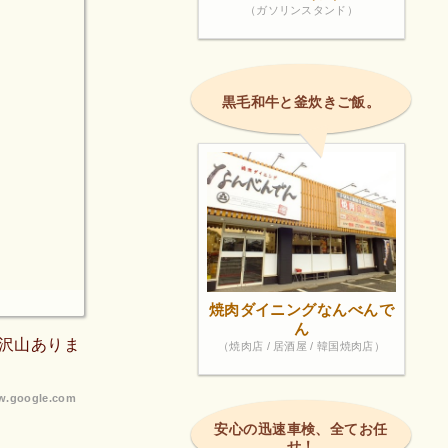
（ガソリンスタンド）
黒毛和牛と釜炊きご飯。
焼肉ダイニングなんべんで
ん
沢山ありま
（焼肉店 / 居酒屋 / 韓国焼肉店）
.google.com
安心の迅速車検、全てお任
せ！