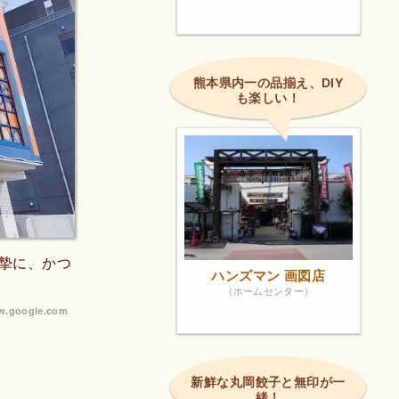
熊本県内一の品揃え、DIY
も楽しい！
摯に、かつ
ハンズマン 画図店
（ホームセンター）
.google.com
新鮮な丸岡餃子と無印が一
緒！