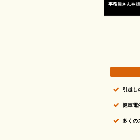
トがなかなか動かない中、こちらが諦めそうにな
事務員さんや担
権で保護されている場合があります。
引越し
健軍電
多くの