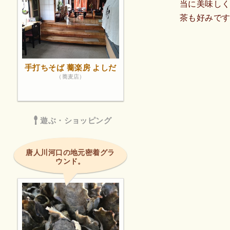
当に美味し
茶も好みで
手打ちそば 蕎楽房 よしだ
（蕎麦店）
遊ぶ・ショッピング
唐人川河口の地元密着グラ
ウンド。