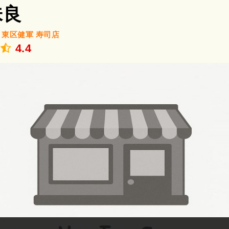
味良
/
東区健軍
寿司店
.
4.4