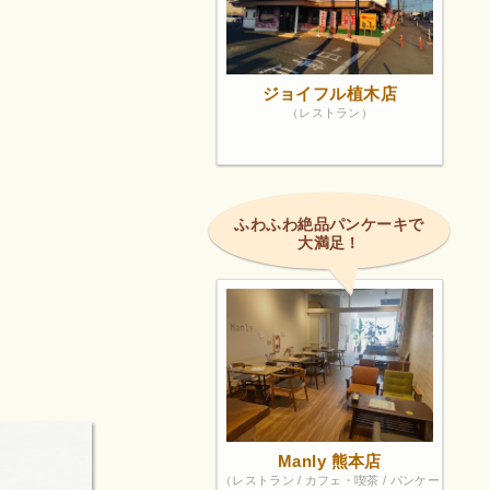
ジョイフル植木店
（レストラン）
ふわふわ絶品パンケーキで
大満足！
Manly 熊本店
（レストラン / カフェ・喫茶 / パンケー