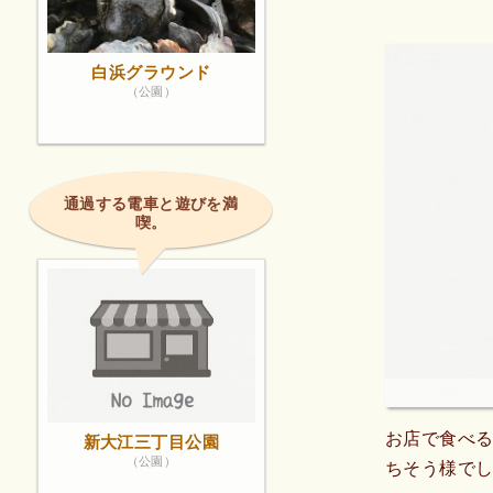
白浜グラウンド
（公園）
通過する電車と遊びを満
喫。
お店で食べる
新大江三丁目公園
（公園）
ちそう様でした