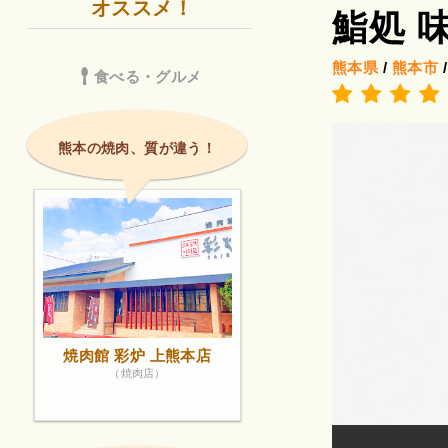
オススメ！
鮨処 
熊本県
/
熊本市
食べる・グルメ
熊本の焼肉、質が違う！
焼肉館 彩炉 上熊本店
（焼肉店）