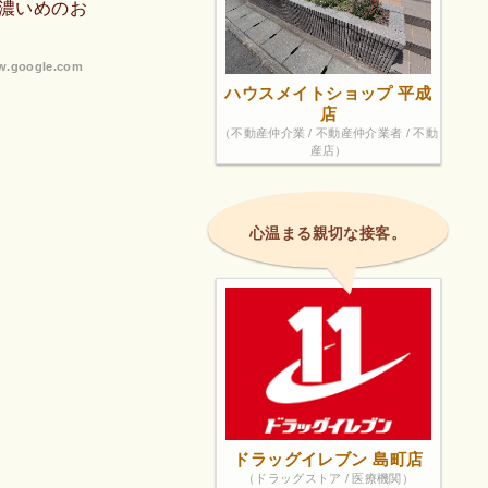
濃いめのお
.google.com
ハウスメイトショップ 平成
店
（不動産仲介業 / 不動産仲介業者 / 不動
産店）
心温まる親切な接客。
ドラッグイレブン 島町店
（ドラッグストア / 医療機関）