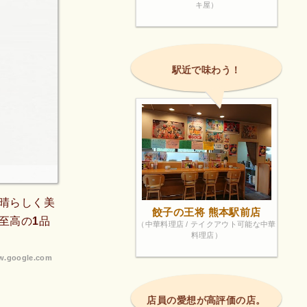
キ屋）
駅近で味わう！
晴らしく美
餃子の王将 熊本駅前店
至高の1品
（中華料理店 / テイクアウト可能な中華
料理店）
.google.com
店員の愛想が高評価の店。