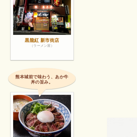
黒龍紅 新市街店
（ラーメン屋）
熊本城前で味わう、あか牛
丼の旨み。