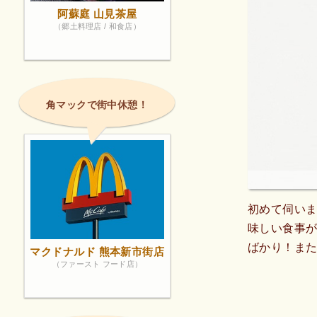
阿蘇庭 山見茶屋
（郷土料理店 / 和食店）
角マックで街中休憩！
初めて伺い
味しい食事が
ばかり！ま
マクドナルド 熊本新市街店
（ファースト フード店）