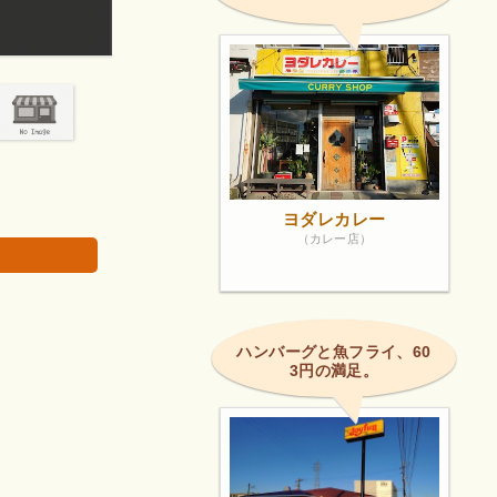
ちそう様でし
是非一度ご賞味あれ！
画像は著作権で
ヨダレカレー
（カレー店）
ハンバーグと魚フライ、60
3円の満足。
。