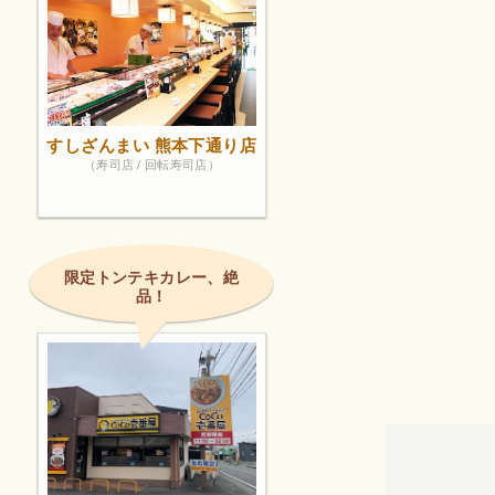
すしざんまい 熊本下通り店
（寿司店 / 回転寿司店）
限定トンテキカレー、絶
品！