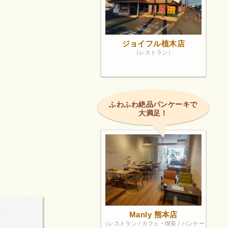
ジョイフル植木店
（レストラン）
ふわふわ絶品パンケーキで
大満足！
Manly 熊本店
（レストラン / カフェ・喫茶 / パンケー