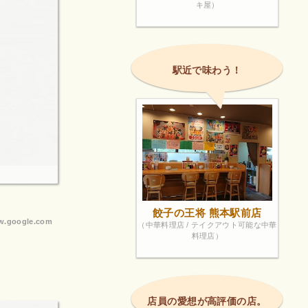
キ屋）
駅近で味わう！
餃子の王将 熊本駅前店
.google.com
（中華料理店 / テイクアウト可能な中華
料理店）
店員の愛想が高評価の店。