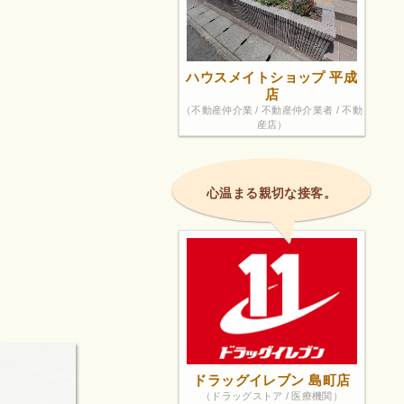
ハウスメイトショップ 平成
店
（不動産仲介業 / 不動産仲介業者 / 不動
産店）
心温まる親切な接客。
ドラッグイレブン 島町店
（ドラッグストア / 医療機関）