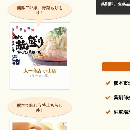
ています。
そこに店がある
濃厚二郎系、野菜もりも
り！
権で保護されている場合があります。
太一商店 小山店
（ラーメン屋）
熊本市
薬剤師
熊本で味わう特上ちらし
丼！
駐車場