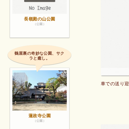
長嶺殿の山公園
（公園）
鶴屋裏の奇妙な公園、サク
ラと癒し。
車での送り
蓮政寺公園
（公園）