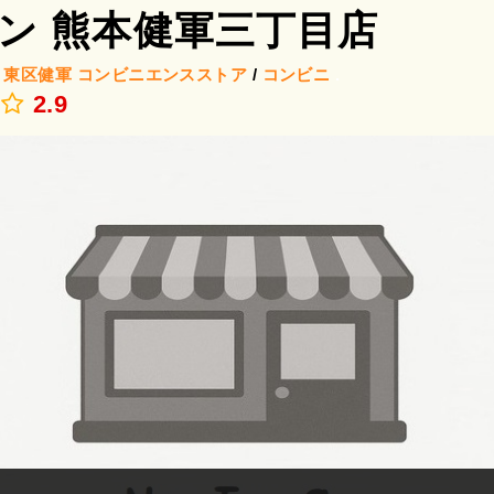
ン 熊本健軍三丁目店
/
東区健軍
コンビニエンスストア
/
コンビニ
.
2.9