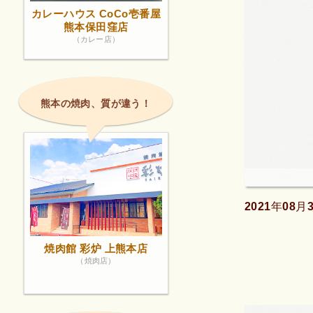
カレーハウス CoCo壱番屋
熊本保田窪店
（カレー店）
熊本の焼肉、質が違う！
2021年0
焼肉館 彩炉 上熊本店
（焼肉店）