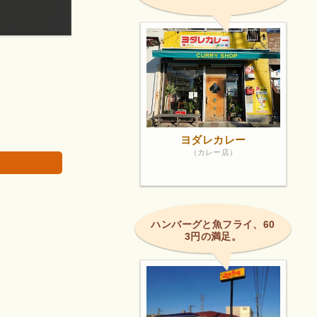
車でのお迎えの待ち合わせなどに使いやすいですよ
画像は著作権で
ヨダレカレー
（カレー店）
ハンバーグと魚フライ、60
3円の満足。