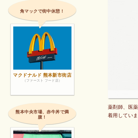
角マックで街中休憩！
マクドナルド 熊本新市街店
（ファースト フード店）
薬剤師、医
熊本中央市場、赤牛丼で満
着用してい
腹！