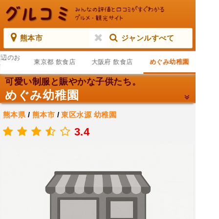
熊本市
ジャンルすべて
周辺のお
東京都 飲食店
大阪府 飲食店
めぐみ幼稚園
店
可愛い制服と賑やかな子供たち。
めぐみ幼稚園
熊本県
/
熊本市
/
東区水源
幼稚園
.
3.4