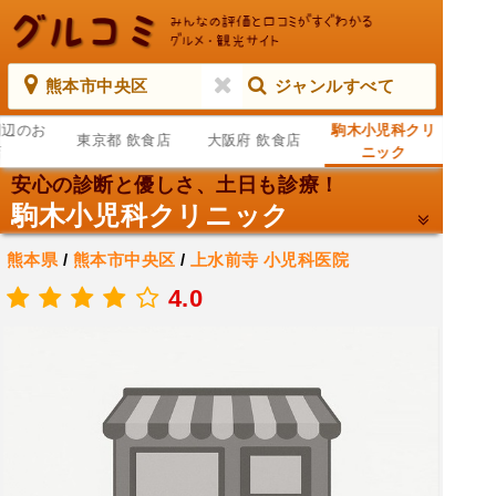
熊本市中央区
ジャンルすべて
周辺のお
駒木小児科クリ
東京都 飲食店
大阪府 飲食店
店
ニック
安心の診断と優しさ、土日も診療！
駒木小児科クリニック
熊本県
/
熊本市中央区
/
上水前寺
小児科医院
.
4.0