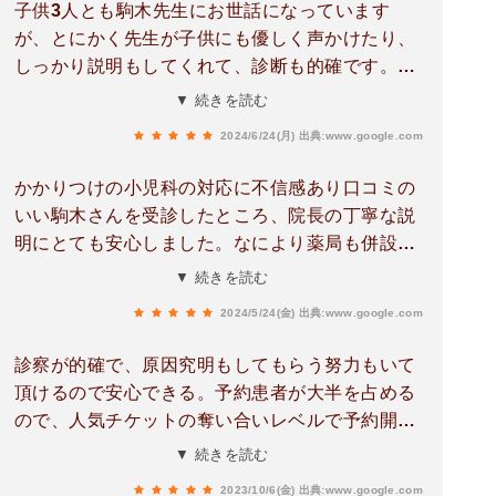
子供3人とも駒木先生にお世話になっています
ましたが、今後も利用させてもらおうと思いま
が、とにかく先生が子供にも優しく声かけたり、
す。
しっかり説明もしてくれて、診断も的確です。病
院嫌いの子供も駒木先生の事は信頼しているみた
▼ 続きを読む
いで、イヤイヤ言いません。何かあったらいつで
2024/6/24(月)
出典:www.google.com
も相談してくださいと言って頂き心強いです。親
身になって声をかけてくれる看護師さんもいらっ
かかりつけの小児科の対応に不信感あり口コミの
しゃいます。待ち時間は多少ありますが、仕方な
いい駒木さんを受診したところ、院長の丁寧な説
いと思います。土日診療もされており、先生方や
明にとても安心しました。なにより薬局も併設さ
スタッフの方は大変だとは思いますが、親として
れており1箇所で済むのは小さい子供を持つ親と
▼ 続きを読む
は頼りにさせてもらっています。
しては本当にありがたいです。看護師さんのヒア
2024/5/24(金)
出典:www.google.com
リングがあるので経過をきちんと整理して受診す
ることをお勧めします！結構詳しく聞かれますの
診察が的確で、原因究明もしてもらう努力もいて
で（笑）待ち時間が長いのを指摘される声が多い
頂けるので安心できる。予約患者が大半を占める
ですが、仕方ない事だと思っています。我慢して
ので、人気チケットの奪い合いレベルで予約開始
でも行きたいくらいの小児科です。
から一瞬で予約が埋まってしまうのが痛い。予約
▼ 続きを読む
してないと受診出来ないレベルで患者が多い。予
2023/10/6(金)
出典:www.google.com