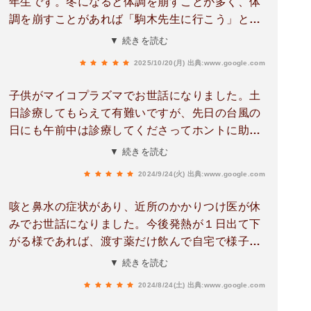
年生です。冬になると体調を崩すことが多く、体
調を崩すことがあれば「駒木先生に行こう」とな
るほど家族で信頼を置いている先生です。高校生
▼ 続きを読む
になった今でも駒木先生に診てもらいたいと思っ
2025/10/20(月)
出典:www.google.com
ていますし、なかなかいい病院が見つからず駒木
先生がよかったなーと思います。小さかった私に
子供がマイコプラズマでお世話になりました。土
分かりやすくお薬のことや検査のことを教えてく
日診療してもらえて有難いですが、先日の台風の
ださったりしたことは今でも覚えています！
日にも午前中は診療してくださってホントに助か
りました。先生、スタッフの皆さまに感謝です。
▼ 続きを読む
検査のタイミング等々で、診断が難しいパターン
2024/9/24(火)
出典:www.google.com
だったと思いますが、気兼ねなく再診もできまし
た。何回も痛い検査してごめんね、と子供にも声
咳と鼻水の症状があり、近所のかかりつけ医が休
かけして下さる優しい先生でした。
みでお世話になりました。今後発熱が１日出て下
がる様であれば、渡す薬だけ飲んで自宅で様子見
でOK、何日も続くようならまた来てくださいなど
▼ 続きを読む
今後の対応をわかりやすく先生から説明していた
2024/8/24(土)
出典:www.google.com
だき安心出来ました。他の病院が休みの日も診察
されており、ありがたいです。今回初めて受診し