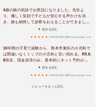
約が取れない親は歯痒いと思う。
4歳の娘の初診でお世話になりました。先生よ
り、優しく笑顔で子どもが安心する声かけを頂
き、娘も納得して診察をおえることができまし
た。日々癇癪で苦しむことも多い為、娘が泣くこ
▼ 続きを読む
となく病院を後にする様子を見て、素敵な先生に
2023/8/6(日)
出典:www.google.com
出会えたことに嬉しく思います。ありがとうござ
いました。
10年間の子育て経験から、熊本市東区の小児科で
は間違いなくトップの小児科と言い切れる。R5.6.
8現在、現金決済のみ。基本的にネット予約が必
要。8時50分に直接行けば窓口受付けが出来て、
▼ 続きを読む
すぐに受診可能。駐車場は充分にある。医院長が
2023/6/8(木)
出典:www.google.com
すごく優しい。説明も治療もとても丁寧。処置は
看護師さんが個別の部屋に誘導され分担してされ
レビューをもっと読む
るのでスムーズ。薬は院内処方で、待合室に担当
の方が持って来てくれる。治療費と薬代の支払い
が1回で終わる。看護師さんが楽しく仕事されて