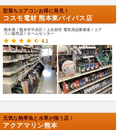
型落ちエアコンお得に発見！
コスモ電材 熊本東バイパス店
熊本県 / 熊本市中央区 / 上水前寺 電気用品事業者 / エア
コン販売店 / ホームセンター
4.1
元気な熱帯魚と水草が揃う店！
アクアマリン熊本