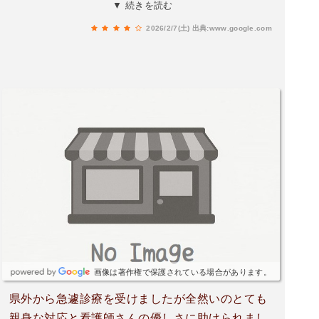
た。夫婦共働きであり、かかりつけ医の受診がで
▼ 続きを読む
きない時に利用させていただき助かっています。
2026/2/7(土)
出典:www.google.com
今回も熱が出て時間があまりなかったんですが、
朝からきつそうにしていたことを聞いた先生から
インフル検査してみようと言われ検査してもら
い、結果インフルＢ陽性診断。熱性痙攣既往もあ
り、院内で痙攣予防座薬も入れてもらい助かりま
した。子供が座薬を嫌がり暴れ迷惑かけると申し
訳ないと思って躊躇したものの先生の一言でお願
いしますっと頼むことができました。心強い先生
です。薬剤師さんも丁寧に説明してもらえ、色々
分からなかったことも説明をうけスッキリして帰
宅しました。週末の診療は、本当にありがたいで
す。先生はじめ、病院関係者のみなさん、これか
らも頑張られてください😊
画像は著作権で保護されている場合があります。
県外から急遽診療を受けましたが全然いのとても
親身な対応と看護師さんの優しさに助けられまし