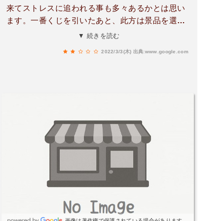
来てストレスに追われる事も多々あるかとは思い
ます。一番くじを引いたあと、此方は景品を選ん
でる途中にも関わらず店員2人が「人気だね、も
▼ 続きを読む
う無くなってきてる(笑)」と喋り始めました。私
2022/3/3(木)
出典:www.google.com
語は客が立ち去ってからの方が店の印象としては
宜しいかと。それとも他のクチコミを見るに、フ
ァミマは緩いのが売りの職業なのかな～
画像は著作権で保護されている場合があります。