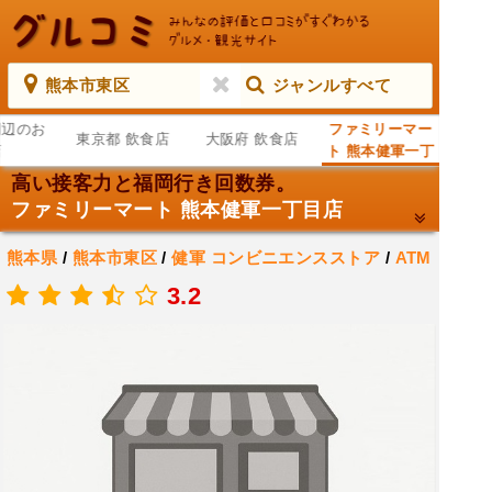
熊本市東区
ジャンルすべて
周辺のお
ファミリーマー
東京都 飲食店
大阪府 飲食店
店
ト 熊本健軍一丁
目店
高い接客力と福岡行き回数券。
ファミリーマート 熊本健軍一丁目店
熊本県
/
熊本市東区
/
健軍
コンビニエンスストア
/
ATM
.
3.2