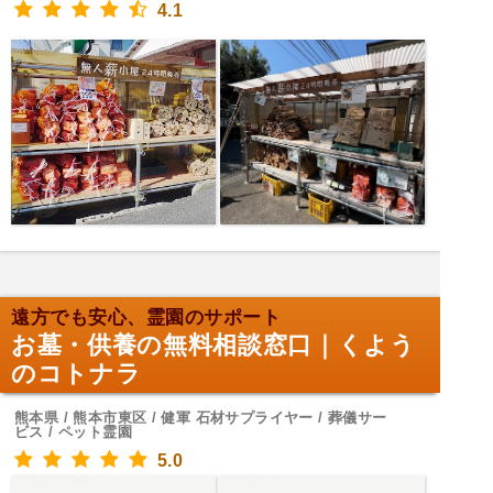
4.1
遠方でも安心、霊園のサポート
お墓・供養の無料相談窓口｜くよう
のコトナラ
熊本県 / 熊本市東区 / 健軍 石材サプライヤー / 葬儀サー
ビス / ペット霊園
5.0