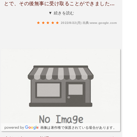
とで、その後無事に受け取ることができました。
担当の方のお名前はわかりませんが、迅速かつご
▼ 続きを読む
丁寧に対応いただきありがとうございました！
2022/8/22(月)
出典:www.google.com
画像は著作権で保護されている場合があります。