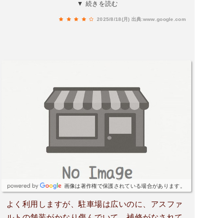
いことに氣付いたら、レジのナミカワさんが『鍵
▼ 続きを読む
お忘れです』と声掛けて下さりすごく助かりまし
2025/8/18(月)
出典:www.google.com
た。ありがとうございました。
画像は著作権で保護されている場合があります。
よく利用しますが、駐車場は広いのに、アスファ
ルトの舗装がかなり傷んでいて、補修がなされて