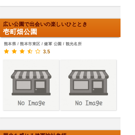
広い公園で出会いの楽しいひととき
壱町畑公園
熊本県 / 熊本市東区 / 健軍 公園 / 観光名所
3.5