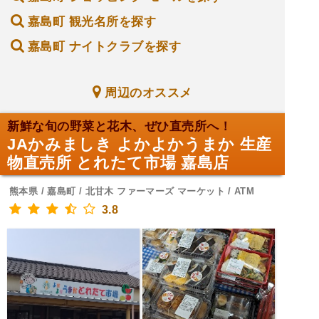
嘉島町 観光名所を探す
嘉島町 ナイトクラブを探す
周辺のオススメ
新鮮な旬の野菜と花木、ぜひ直売所へ！
JAかみましき よかよかうまか 生産
物直売所 とれたて市場 嘉島店
熊本県 / 嘉島町 / 北甘木 ファーマーズ マーケット / ATM
3.8