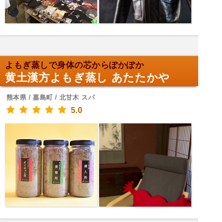
よもぎ蒸しで身体の芯からぽかぽか
黄土漢方よもぎ蒸し あたたかや
熊本県 / 嘉島町 / 北甘木 スパ
5.0