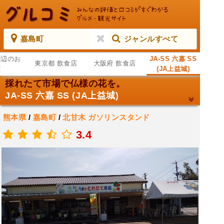
嘉島町
ジャンルすべて
周辺のお
JA-SS 六嘉 SS
東京都 飲食店
大阪府 飲食店
店
(JA上益城)
採れたて市場で仏様の花を。
JA-SS 六嘉 SS (JA上益城)
熊本県
/
嘉島町
/
北甘木
ガソリンスタンド
.
3.4