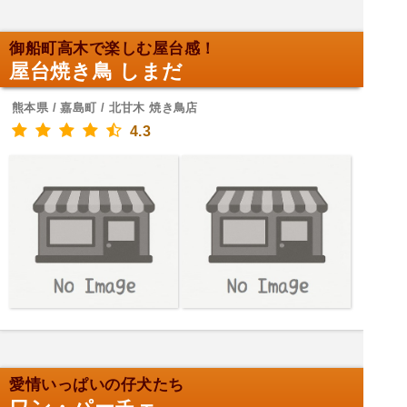
御船町高木で楽しむ屋台感！
屋台焼き鳥 しまだ
熊本県 / 嘉島町 / 北甘木 焼き鳥店
4.3
愛情いっぱいの仔犬たち