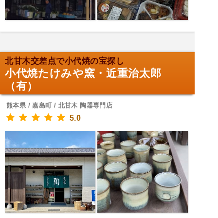
北甘木交差点で小代焼の宝探し
小代焼たけみや窯・近重治太郎
（有）
熊本県 / 嘉島町 / 北甘木 陶器専門店
5.0