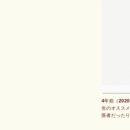
4年前（20
生のオスス
医者だった
た。3rdオ
酔は通常凄