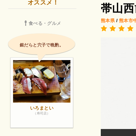
オススメ！
帯山西
熊本県
/
熊本市
食べる・グルメ
銀だらと穴子で晩酌。
いろまとい
（寿司店）