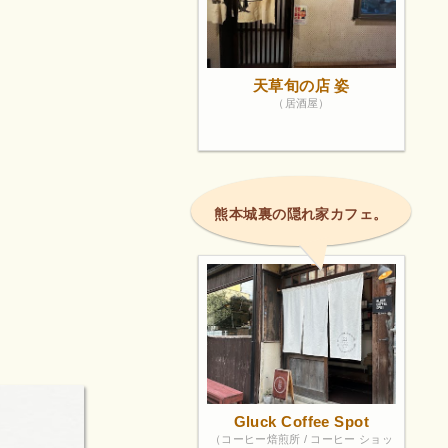
天草旬の店 姿
（居酒屋）
熊本城裏の隠れ家カフェ。
Gluck Coffee Spot
（コーヒー焙煎所 / コーヒー ショッ