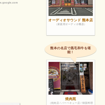
.google.com
オーディオサウンド 熊本店
（家庭用オーディオ機器）
熊本の名店で黒毛和牛を堪
能！
焼肉苑
（焼肉店 / バーベキュー店 / 韓国料理