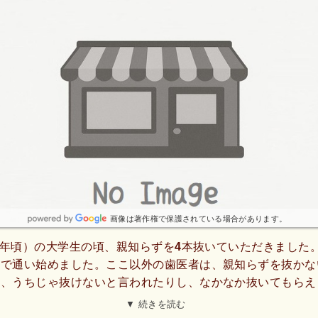
画像は著作権で保護されている場合があります。
20年頃）の大学生の頃、親知らずを4本抜いていただきました
メで通い始めました。ここ以外の歯医者は、親知らずを抜かな
り、うちじゃ抜けないと言われたりし、なかなか抜いてもらえ
ピニオンでやっと抜いてもらえる歯医者が見つかりました。親
▼ 続きを読む
く痛い、と聞いてましたが、ここは麻酔もチクっとするだけで