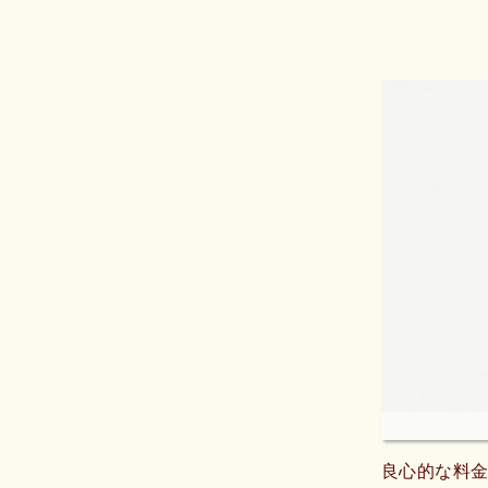
使うことが
境が整って
に良かった
良心的な料