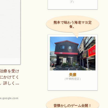
プ）
熊本で味わう海老マヨ定
食。
治療を受け
美膳
にかけてく
（中華料理店）
、詳しくわ
とても清潔
療も痛みが
.google.com
、予約通り
昔懐かしのゲーム全開！
間を有効に