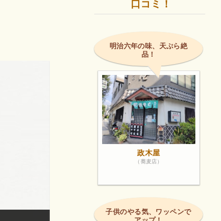
口コミ！
明治六年の味、天ぷら絶
品！
政木屋
（蕎麦店）
子供のやる気、ワッペンで
アップ！