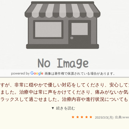
画像は著作権で保護されている場合があります。
ですが、非常に穏やかで優しい対応をしてくださり、安心して
きました。治療中は常に声をかけてくださり、痛みがないか気
リラックスして過ごせました。治療内容や進行状況についても
説明していただき、納得して治療を受けられました。医院内は
▼ 続きを読む
いた雰囲気があり、不安なく治療に臨むことができました。治
出典:www
2025/3/3(月)
く、昔から経験豊富な先生ならではの技術を感じました。また
ムーズに治療が始まり、待ち時間もほとんどなかったので、時