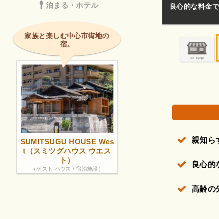
泊まる・ホテル
。
親知らずを4本
権で保護されている場合があります。
家族と楽しむ中心市街地の
宿。
親知ら
SUMITSUGU HOUSE Wes
t（スミツグハウス ウエス
ト）
良心的
（ゲスト ハウス / 宿泊施設）
高齢の