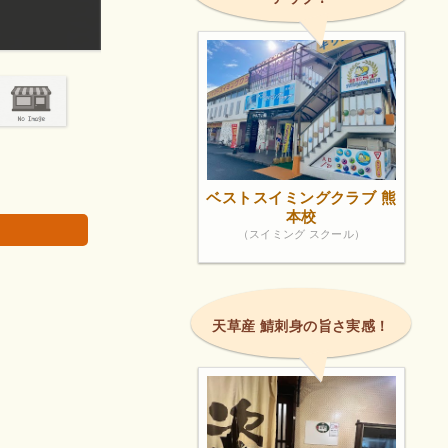
安心して治療を受けることができました。
画像は著作権で
ベストスイミングクラブ 熊
本校
（スイミング スクール）
天草産 鯖刺身の旨さ実感！