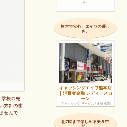
店）
熊本で安心、エイワの優し
さ。
キャッシングエイワ熊本店
｜消費者金融 レディースロ
。学校の先
ーン
（キャッシング サービス / 金融機関）
い方針の歯
ませんでし
知らずの麻
朝7時まで楽しめる美食空
間。
痛みを感じ