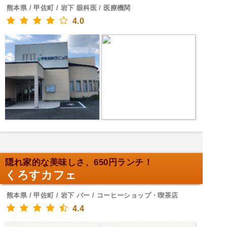
熊本県 / 甲佐町 / 岩下 眼科医 / 医療機関
4.0
隠れ家的な美味しさ、650円ランチ！
くろすカフェ
熊本県 / 甲佐町 / 岩下 バー / コーヒーショップ・喫茶店
4.4