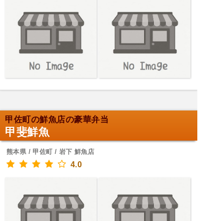
甲佐町の鮮魚店の豪華弁当
甲斐鮮魚
熊本県 / 甲佐町 / 岩下 鮮魚店
4.0