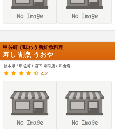
甲佐町で味わう新鮮魚料理
寿し 割烹 うおや
熊本県 / 甲佐町 / 岩下 寿司店 / 和食店
4.2