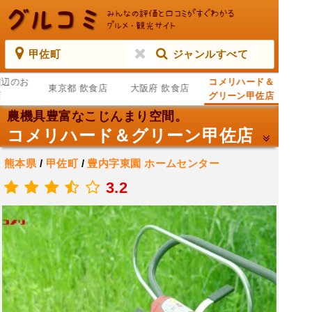
甲佐町
ジャンルすべて
周辺のお
コメリハード＆
東京都 飲食店
大阪府 飲食店
店
グリーン甲佐店
農機具豊富なこじんまり空間。
コメリハード＆グリーン甲佐店
熊本県
/
甲佐町
/
豊内字東園
ホームセンター
.
3.2