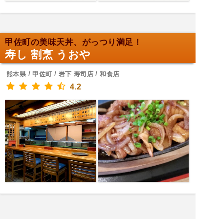
甲佐町の美味天丼、がっつり満足！
寿し 割烹 うおや
熊本県 / 甲佐町 / 岩下 寿司店 / 和食店
4.2