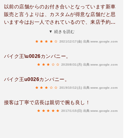
以前の店舗からのお付き合いとなっています新車
販売と言うよりは、カスタムが得意な店舗だと思
います今はお一人でされているので、来店予約を
された方が良いかと思いますささやかですが、応
▼ 続きを読む
援していきたいです。
2021/12/17(金)
出典:www.google.com
バイク王\u0026カンパニー。
2020/8/31(月)
出典:www.google.com
バイク王u0026カンパニー。
2019/10/12(土)
出典:www.google.com
接客は丁寧で店長は親切で腕も良し！
2017/1/15(日)
出典:www.google.com