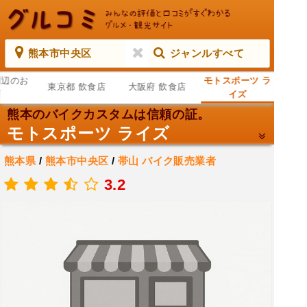
熊本市中央区
ジャンルすべて
周辺のお
モトスポーツ ラ
東京都 飲食店
大阪府 飲食店
店
イズ
熊本のバイクカスタムは信頼の証。
モトスポーツ ライズ
熊本県
/
熊本市中央区
/
帯山
バイク販売業者
.
3.2