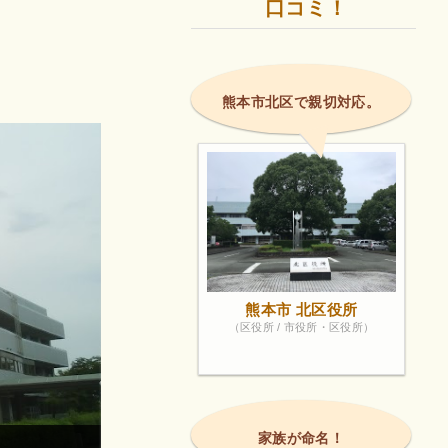
口コミ！
熊本市北区で親切対応。
熊本市 北区役所
（区役所 / 市役所・区役所）
家族が命名！