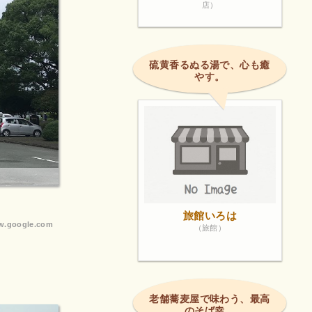
店）
硫黄香るぬる湯で、心も癒
やす。
旅館いろは
.google.com
（旅館）
老舗蕎麦屋で味わう、最高
のそば幸。