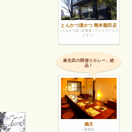
とんかつ濵かつ 熊本龍田店
（とんかつ店 / 定食屋 / ファミリー レス
トラン）
麻生田の間借りカレー、絶
品！
満月
（居酒屋）