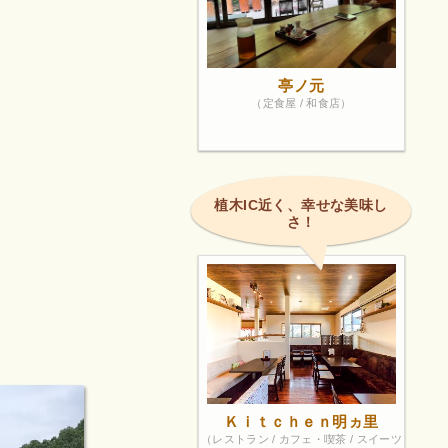
亭ノ元
（定食屋 / 和食店）
植木IC近く、幸せな美味し
さ！
Ｋｉｔｃｈｅｎ明ヵ里
（レストラン / カフェ・喫茶 / スイーツ