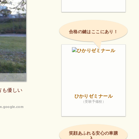
合格の鍵はここにあり！
方も優しい
ひかりゼミナール
（受験予備校）
.google.com
笑顔あふれる安心の車購
入。