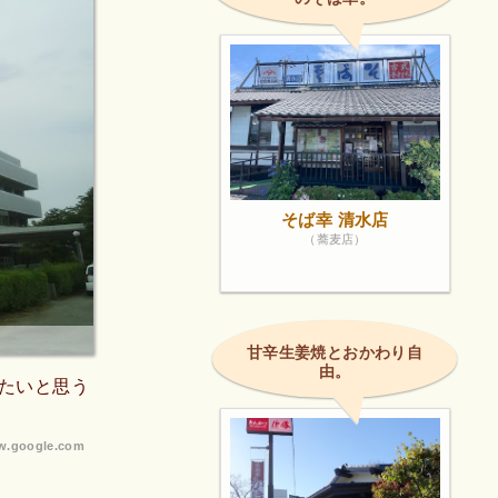
そば幸 清水店
（蕎麦店）
甘辛生姜焼とおかわり自
由。
たいと思う
.google.com