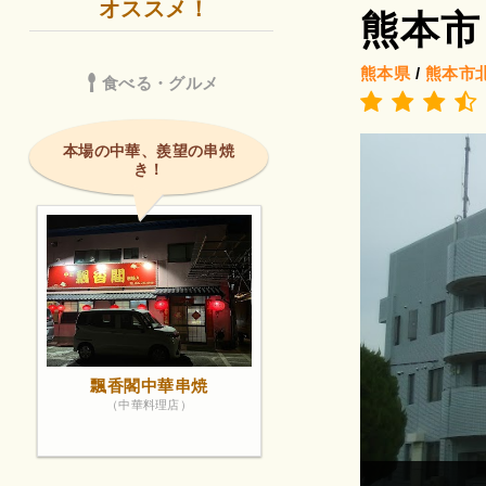
オススメ！
熊本市
熊本県
/
熊本市
食べる・グルメ
本場の中華、羨望の串焼
き！
飄香閣中華串焼
（中華料理店）