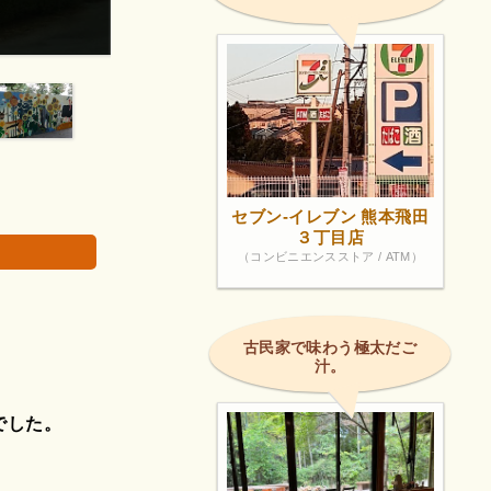
対応で説明も
聞きたい事を口にしたとたん(お待ち下さいーい)
画像は著作権
セブン-イレブン 熊本飛田
３丁目店
（コンビニエンスストア / ATM）
古民家で味わう極太だご
汁。
でした。