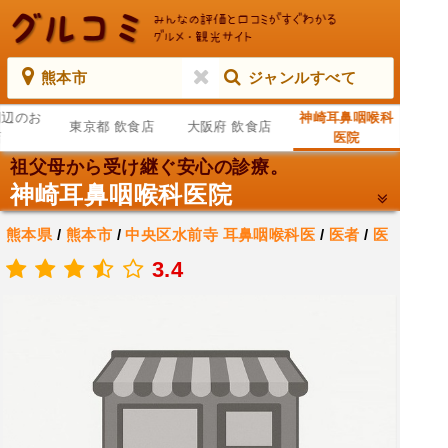
熊本市
ジャンルすべて
周辺のお
神崎耳鼻咽喉科
東京都 飲食店
大阪府 飲食店
店
医院
祖父母から受け継ぐ安心の診療。
神崎耳鼻咽喉科医院
熊本県
/
熊本市
/
中央区水前寺
耳鼻咽喉科医
/
医者
/
医
療機関
3.4
.