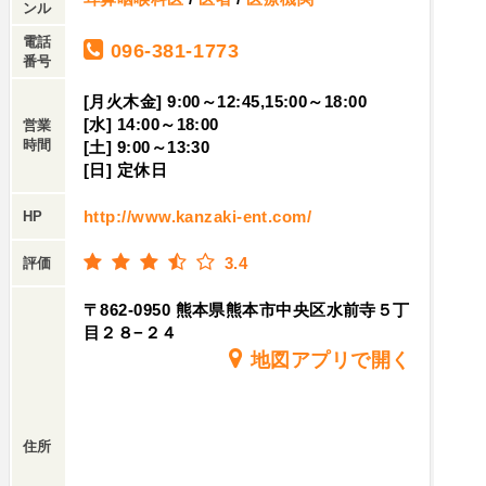
き完璧なピッツァ。焼き上がったオリーブは、シ
ンル
チリア地方の片田舎を思い出させるような、柔ら
電話
096-381-1773
かくもしっかりとした香りと共に、某アニメを連
番号
想させるアルプス山脈の麓で育ったであろう山羊
[月火木金] 9:00～12:45,15:00～18:00
乳のチーズと、穏やかで広大な大地の恩恵がよく
[水] 14:00～18:00
営業
分かるほどの旨味と濃さを蓄えたポークサラミ。
時間
[土] 9:00～13:30
そこにイタリアと言えば？と言うくらいポピュラ
[日] 定休日
ーな、それであっても迸る情熱の赤を帯びたトマ
http://www.kanzaki-ent.com/
HP
トソースがよく映える。ただこれだけの、単純な
ピッツァなのに｢イタリアを全て体感できる｣よう
3.4
評価
なお店でした。ワインの品揃えも、目利きのオー
ナーさんが選んだ至極の逸品ばかり！少し値は張
〒862-0950 熊本県熊本市中央区水前寺５丁
りますが、バースデーディナー等でよくある｢生ま
目２８−２４
れ年に造られたワイン｣もご用意していただけると
地図アプリで開く
か！このレビューにて、いろんなことを皆さんに
伝えたいですが、一先ずお店に伺って、ピッツァ
を食べて、オーナーさんと談笑すれば全てが伝わ
住所
ると思います。是非、貴方にもイタリアの風を。