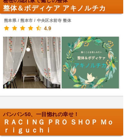
秘密の隠れ家で癒しの整体
整体＆ボディケア アキノルチカ
熊本県 / 熊本市 / 中央区水前寺 整体
4.9
バンバン50、一目惚れの幸せ！
ＲＡＣＩＮＧ ＰＲＯ ＳＨＯＰ Ｍｏ
ｒｉｇｕｃｈｉ