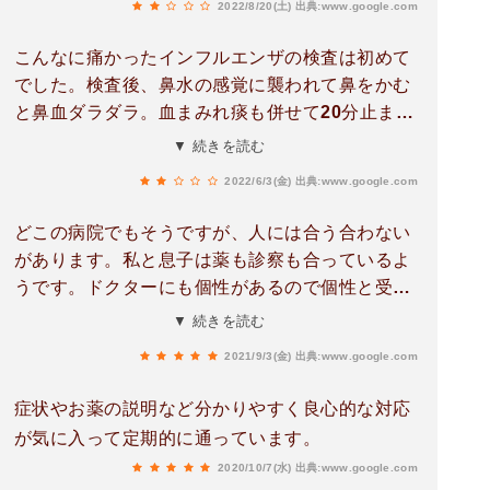
2022/8/20(土)
出典:www.google.com
こんなに痛かったインフルエンザの検査は初めて
でした。検査後、鼻水の感覚に襲われて鼻をかむ
と鼻血ダラダラ。血まみれ痰も併せて20分止まら
なかった。そもそもインフルの検査はしたくない
▼ 続きを読む
と伝えたのに、そんなのダメだ！！と鼻につっこ
2022/6/3(金)
出典:www.google.com
まれたのもため息出ました。笑でも夕方遅くまで
PCR検査に対応してくれたのはありがたかったで
どこの病院でもそうですが、人には合う合わない
す。熱もありコロナかもと伝えているにも関わら
があります。私と息子は薬も診察も合っているよ
ず患者に会いに来て症状を見てくださったのも、
うです。ドクターにも個性があるので個性と受け
考えれば珍しい事ですよね。GW明ける前に陽性
取っています。ちょっと早口ですけどね(苦笑)。
▼ 続きを読む
だとわかったし本当に助かりました。
2021/9/3(金)
出典:www.google.com
症状やお薬の説明など分かりやすく良心的な対応
が気に入って定期的に通っています。
2020/10/7(水)
出典:www.google.com