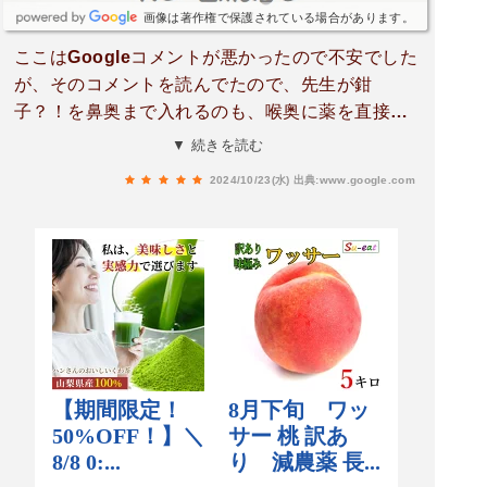
画像は著作権で保護されている場合があります。
ここはGoogleコメントが悪かったので不安でした
が、そのコメントを読んでたので、先生が鉗
子？！を鼻奥まで入れるのも、喉奥に薬を直接つ
けるのも心構えが出来てたので、大丈夫でした！
▼ 続きを読む
それをすることによって、細かく病気の原因を調
2024/10/23(水)
出典:www.google.com
べて下さり、ここで処方された薬は自分の今の風
邪に凄くマッチして、長引いた咳もすぐ治りまし
た。先生もよく喋って、たまに何言ってるか聞こ
えづらい時ありますが、看護師さんも優しくて良
いです。時間帯も仕事の昼休憩や帰りと都合が良
いので助かります。治りが悪く、困った症状の時
はここ、お勧めです。ただ、結構、鼻の奥まで鉗
子？！は、ちょっと苦手ですが。早く風邪治した
い時は我慢します。