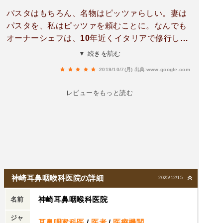
パスタはもちろん、名物はピッツァらしい。妻は
パスタを、私はピッツァを頼むことに。なんでも
オーナーシェフは、10年近くイタリアで修行して
きたとか。⋯私も年に数ヶ月間、イタリアへ出張
▼ 続きを読む
に行くことがあり、なかなか味にはうるさい方で
2019/10/7(月)
出典:www.google.com
はあります。店内はイタリアのログハウスを催し
た造りですが、直輸入で本国の木材を貼ってある
レビューをもっと読む
そうで、こういう所にもこだわりがあるのが素晴
らしい。オーナーさん曰く、｢最高を提供出来るよ
う、修行時代の環境に身を置いておきたい｣そうで
す。店内には大きな石窯があるのですが、もちろ
んそこでピッツァが焼かれており、談笑を数分交
わしているうちにとうとう鉄扉が開く。焦げ目な
ど一切なく、茶褐色の綺麗な焼き色が付いたピッ
神崎耳鼻咽喉科医院の詳細
2025/12/15
ツァ。味はどうだろうか？⋯疑う余地なく美味
神崎耳鼻咽喉科医院
い！流石本国イタリアで修行してきただけあっ
名前
て、本格を通り越してまさしく本物。紛うことな
ジャ
耳鼻咽喉科医
/
医者
/
医療機関