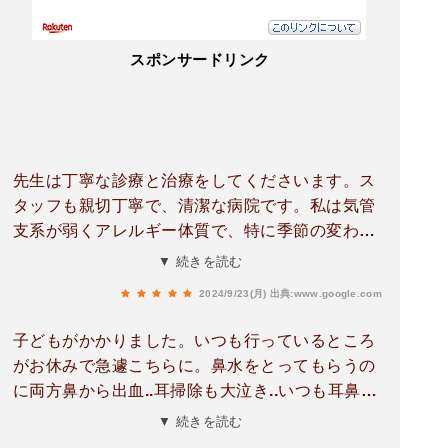
スポンサードリンク
先生は丁寧な診療と治療をしてくださいます。ス
タッフも親切丁寧で、清潔な病院です。私は気管
支系が弱くアレルギー体質で、特に季節の変わり
目には熱発など症状が出るので、職場から近く、
▼ 続きを読む
今では妻やこども、そして知り合いも先生にお世
2024/9/23(月)
出典:www.google.com
話になってます。
子どもがかかりました。いつも行っているところ
がお休みで急遽こちらに。鼻水をとってもらうの
に両方鼻から出血..耳掃除も大泣き..いつも耳鼻科
では泣いたことがなかったのでよっぽど痛かった
▼ 続きを読む
のかなと..