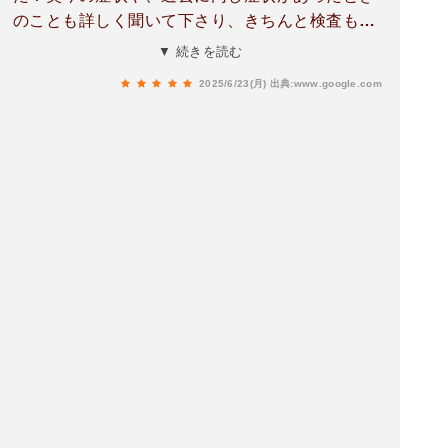
のことも詳しく聞いて下さり、きちんと検査もし
て頂きました。休日当番医だったこともあり、先
▼ 続きを読む
生は休憩なしで働かれていたようでした。先生も
2025/6/23(月)
出典:www.google.com
看護師さんも大変だろうに、丁寧に診察して頂き
ありがとうございました。