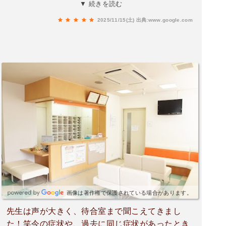
だったけど、つべこべ言わずに必要な処置を短時
▼ 続きを読む
間でやってくれるので、自分には合ってました
2025/11/15(土)
出典:www.google.com
ね。診察室が暗いのも説得力があってよかった。
処置の一時的な痛みなんてすぐ引くんだし、多少
手荒でも病気を治してもらう方がいいでしょ笑。
画像は著作権で保護されている場合があります。
先生は声が大きく、待合室まで聞こえてきまし
た！笑今の症状や、過去に同じ症状があったとき