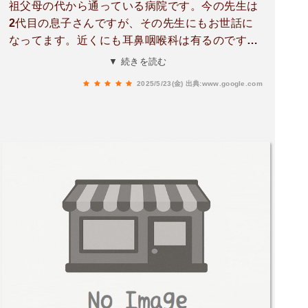
祖父母の代から通っている病院です。今の先生は
2代目の息子さんですが、その先生にもお世話に
なってます。近くにも耳鼻咽喉科は有るのです
が、やはりここの病院に来てます。以前の建て替
▼ 続きを読む
え前とは雰囲気は変わっていますが、安心感が違
2025/5/23(金)
出典:www.google.com
いますね。