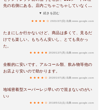
先の右側にある。店内ごちゃごちゃしていなくて
広く感じます。ロッカカードでプリペイドでのポ
▼ 続きを読む
イントもお得なようです。セルフレジあり、エコ
2021/2/7(日)
出典:www.google.com
バッグがあるといいですね。店外に焼きとり等の
移動販売も来てる日があるようです。
たまにしか行かないけど、商品は多くて、見るだ
けでも楽しい。もちろん安いし、とても良かっ
た。
2020/12/7(月)
出典:www.google.com
全般的に安いです。アルコール類、飲み物等他の
お店より安いので助かります。
2020/10/7(水)
出典:www.google.com
地域密着型スーパーレジ早いので混まないのがい
い♪
2018/5/12(土)
出典:www.google.com