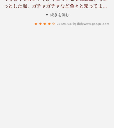
っとした服、ガチャガチャなど色々と売ってまし
た☺️☺️店員さんは、とても優しい人でした🥰🥰ま
▼ 続きを読む
た買い物に行きたいと思います🥰🥰
2022/8/23(火)
出典:www.google.com