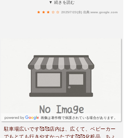
通の手に持てる商品しか購入しておらずさっきの
▼ 続きを読む
ようなとは？？です。客に注意をするときはきち
2025/7/23(水)
出典:www.google.com
んと確認してから伝えるようにしていただけると
なんだったんだろう…？とモヤモヤせずにすんで
ありがたいです他は普通のスーパーです。
画像は著作権で保護されている場合があります。
駐車場広いです🥰🥰店内は、広くて、ベビーカー
でもとても行きやすかったです🥰🥰化粧品、ちょ