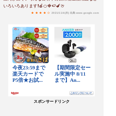
いろいろあります❗🍎🍊🍓🍉🍆🍈
2021/11/4(木)
出典:www.google.com
スポンサードリンク