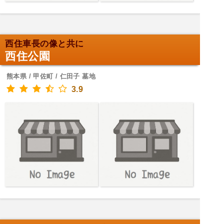
西住車長の像と共に
西住公園
熊本県 / 甲佐町 / 仁田子 墓地
3.9