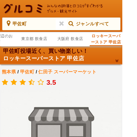
甲佐町
ジャンルすべて
周辺のお
ロッキースーパ
東京都 飲食店
大阪府 飲食店
店
ーストア 甲佐店
甲佐町役場近く、買い物楽しい！
ロッキースーパーストア 甲佐店
熊本県
/
甲佐町
/
仁田子
スーパーマーケット
.
3.5