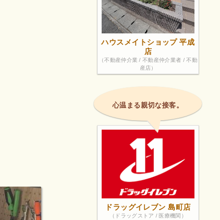
ハウスメイトショップ 平成
店
（不動産仲介業 / 不動産仲介業者 / 不動
産店）
心温まる親切な接客。
ドラッグイレブン 島町店
（ドラッグストア / 医療機関）