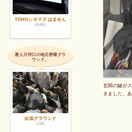
TOHOシネマズ はません
（映画館）
唐人川河口の地元密着グラ
ウンド。
玄関の鍵が
きました。
白浜グラウンド
（公園）