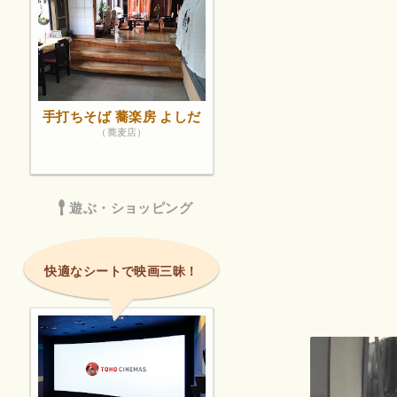
手打ちそば 蕎楽房 よしだ
（蕎麦店）
遊ぶ・ショッピング
快適なシートで映画三昧！