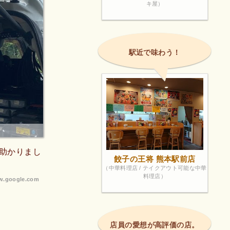
キ屋）
駅近で味わう！
助かりまし
餃子の王将 熊本駅前店
（中華料理店 / テイクアウト可能な中華
料理店）
.google.com
店員の愛想が高評価の店。