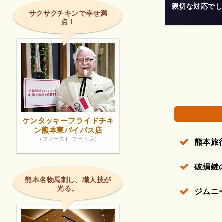
ださいました。
玄関の鍵がスペ
サクサクチキンで幸せ満
点！
権で保護されている場合があります。
ケンタッキーフライドチキ
ン熊本東バイパス店
（ファースト フード店）
熊本旅
破損鍵
熊本名物馬刺し、職人技が
光る。
ジムニ