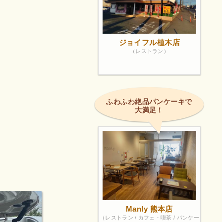
ジョイフル植木店
（レストラン）
ふわふわ絶品パンケーキで
大満足！
Manly 熊本店
（レストラン / カフェ・喫茶 / パンケー