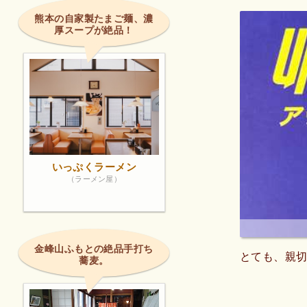
熊本の自家製たまご麺、濃
厚スープが絶品！
いっぷくラーメン
（ラーメン屋）
金峰山ふもとの絶品手打ち
とても、親
蕎麦。