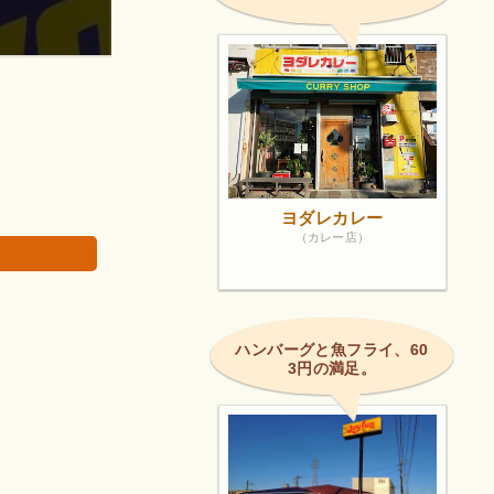
きました。
子ども達用に合鍵を作りたくてお世話になりました
画像は著作権で
ヨダレカレー
（カレー店）
ハンバーグと魚フライ、60
3円の満足。