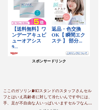
スポンサードリンク
ここのガソリン⛽💴スタンドのスタッフさんセル
フとはいえ高齢者に対して冷たいんです中には、
手、足が不自由な人いっぱいいますセルフなんだ
から自分の事は、自分でしろだってホント冷たい