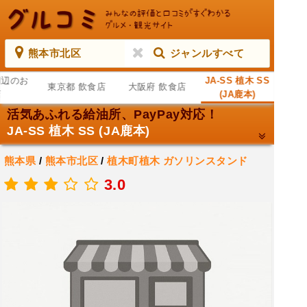
熊本市北区
ジャンルすべて
周辺のお
JA-SS 植木 SS
東京都 飲食店
大阪府 飲食店
店
(JA鹿本)
活気あふれる給油所、PayPay対応！
JA-SS 植木 SS (JA鹿本)
熊本県
/
熊本市北区
/
植木町植木
ガソリンスタンド
.
3.0