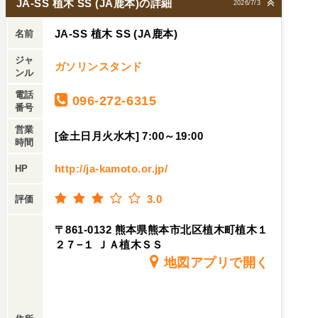
JA-SS 植木 SS (JA鹿本)の詳細
2026/7/3
JA-SS 植木 SS (JA鹿本)
名前
ジャ
ガソリンスタンド
ンル
電話
096-272-6315
番号
営業
[金土日月火水木] 7:00～19:00
時間
http://ja-kamoto.or.jp/
HP
3.0
評価
〒861-0132 熊本県熊本市北区植木町植木１
２７−１ ＪＡ植木ＳＳ
地図アプリで開く