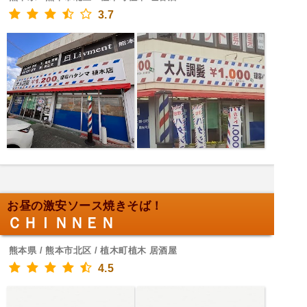
3.7
お昼の激安ソース焼きそば！
ＣＨＩＮＮＥＮ
熊本県 / 熊本市北区 / 植木町植木 居酒屋
4.5