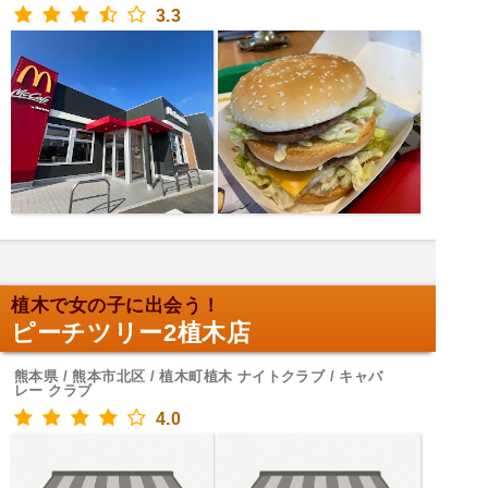
3.3
植木で女の子に出会う！
ピーチツリー2植木店
熊本県 / 熊本市北区 / 植木町植木 ナイトクラブ / キャバ
レー クラブ
4.0