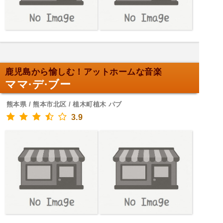
鹿児島から愉しむ！アットホームな音楽
ママ·デ·ブー
熊本県 / 熊本市北区 / 植木町植木 パブ
3.9