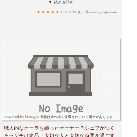
す。ほぼ1人で行くことが多いですが、お店の雰
▼ 続きを読む
囲気も私は好きです。ここでランチを食べてまた
2025/9/12(金)
出典:www.google.com
仕事のモチベを上げてます。
画像は著作権で保護されている場合があります。
職人的なオーラを纏ったオーナー？シェフがつく
るランチは絶品。大切な人と大切な時間を過ごす