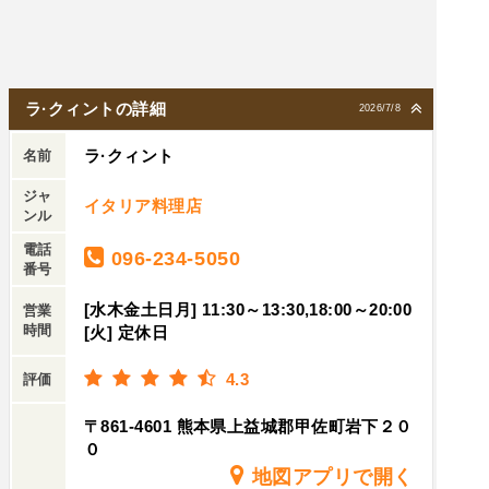
ーヒーは今まで飲んだコーヒーのなかで一番美味
しかったです！！かなりぶっきらぼうで返事もし
ない人だったのですがw、それは職人氣質からく
るぶっきらぼうで本当は良い人なんだと思いま
ラ·クィントの詳細
2026/7/8
す。コースで一人1,100円。値段バグってると思い
ラ·クィント
ました。また伺いたいところです。本当におすす
名前
めです！
ジャ
イタリア料理店
ンル
電話
096-234-5050
番号
[水木金土日月] 11:30～13:30,18:00～20:00
営業
時間
[火] 定休日
4.3
評価
〒861-4601 熊本県上益城郡甲佐町岩下２０
０
地図アプリで開く