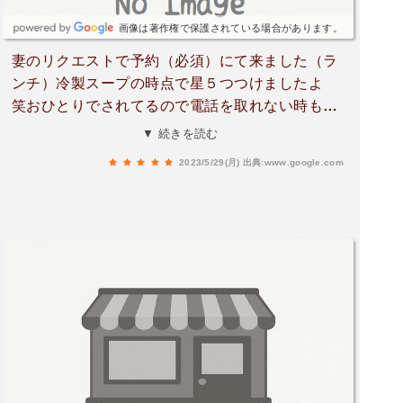
画像は著作権で保護されている場合があります。
妻のリクエストで予約（必須）にて来ました（ラ
ンチ）冷製スープの時点で星５つつけましたよ
笑おひとりでされてるので電話を取れない時もあ
るみたいですが、見ていて気持ち良い手際の良さ
▼ 続きを読む
でした本当の意味での「職人」さんです良い時間
2023/5/29(月)
出典:www.google.com
をありがとうございました。