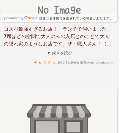
画像は著作権で保護されている場合があります。
コスパ最強すぎるお店！！ランチで伺いました。
7席ほどの空間で大人のみの入店とのことで大人
の隠れ家のようなお店です。ザ・職人さん！（悪
く言えばかなりぶっきらぼう笑）の店主が一人で
▼ 続きを読む
切り盛りされています。メニュー表には前菜、メ
2022/11/29(火)
出典:www.google.com
イン、デザートとそれぞれページがあって3つづ
つ選択肢が用意されています。それを番号で伝え
てくださいとのことでした。料理はめちゃくちゃ
美味しかったです。感動しました。店主の創作な
のかな？食後に珈琲を頼みましたが、何度も何度
も店主が試飲し出してくださいました。珈琲一つ
にもあんなにこだわられてて嬉しかったです。か
なりぶっきらぼうで返事もしない人だったのです
がw、それは職人氣質からくるぶっきらぼうで本
当は良い人なんだと思います。コースで一人1