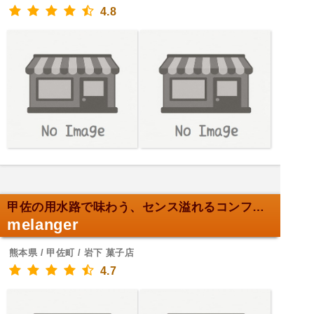
4.8
甲佐の用水路で味わう、センス溢れるコンフィチュール
melanger
熊本県 / 甲佐町 / 岩下 菓子店
4.7