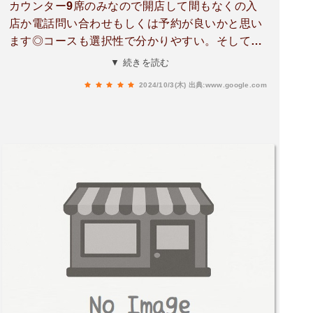
カウンター9席のみなので開店して間もなくの入
店か電話問い合わせもしくは予約が良いかと思い
ます◎コースも選択性で分かりやすい。そしてリ
ーズナブル!!前菜/メイン/デザート(アイス)/飲み物
▼ 続きを読む
それぞれ1つずつ選べます。
2024/10/3(木)
出典:www.google.com