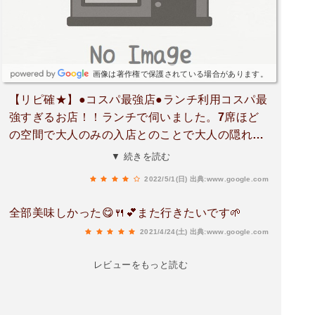
画像は著作権で保護されている場合があります。
【リピ確★】●コスパ最強店●ランチ利用コスパ最
強すぎるお店！！ランチで伺いました。7席ほど
の空間で大人のみの入店とのことで大人の隠れ家
のようなお店です。ザ・職人さん！（悪く言えば
▼ 続きを読む
かなりぶっきらぼう笑）の店主が一人で切り盛り
2022/5/1(日)
出典:www.google.com
されています。メニュー表には前菜、メイン、デ
ザートとそれぞれページがあって3つづつ選択肢
全部美味しかった😋🍴💕また行きたいです🌱
が用意されています。それを番号で伝えてくださ
2021/4/24(土)
出典:www.google.com
いとのことでした。料理はめちゃくちゃ美味しか
ったです。感動しました。店主の創作なのかな？
レビューをもっと読む
食後に珈琲を頼みましたが、何度も何度も店主が
試飲し、出してくださいました。珈琲一つにもあ
んなにこだわられてて嬉しかったです。水出しコ