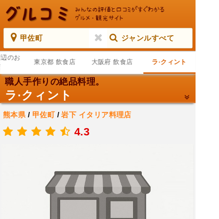
甲佐町
ジャンルすべて
周辺のお
東京都 飲食店
大阪府 飲食店
ラ·クィント
店
職人手作りの絶品料理。
ラ·クィント
熊本県
/
甲佐町
/
岩下
イタリア料理店
.
4.3