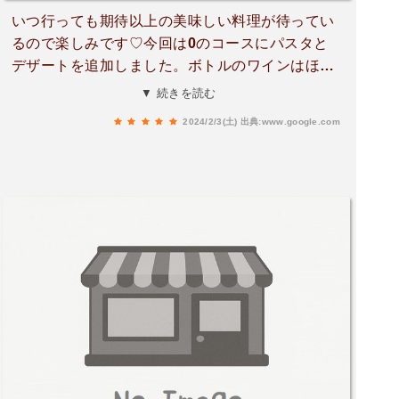
いつ行っても期待以上の美味しい料理が待ってい
るので楽しみです♡今回は0のコースにパスタと
デザートを追加しました。ボトルのワインはほと
んが1200円。そしてコース料理は税込で2300
▼ 続きを読む
円。色々と破格で笑えます！笑笑オーナーは相変
2024/2/3(土)
出典:www.google.com
わらず黙々と仕事をし、 ニコリともせず淡々と
お料理をタイミング良く出してくれます。他の方
の口コミで色々買いてありますが、私はこんな素
敵なお料理を出されてこのお値段、、、ワンオペ
でされてるので接客の事は全く気になりません。
逆に接客まで良すぎたら予約が取れないので。笑
笑いつも素敵な料理をありがとうございます。今
回も美味しかったです！！！