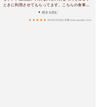
ときに利用させてもらってます。こちらの食事の
ペースにあわせてメイン料理などをだしてくれる
▼ 続きを読む
のが嬉しい。他方、その、「美味しいものを美味
2024/12/3(火)
出典:www.google.com
しく食べるための」サービス込みで2000円に全く
届かないのは、破格だと思う。