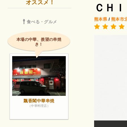
オススメ！
ＣＨＩ
熊本県
/
熊本市
食べる・グルメ
本場の中華、羨望の串焼
き！
飄香閣中華串焼
（中華料理店）