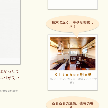
植木IC近く、幸せな美味し
さ！
よかったで
Ｋｉｔｃｈｅｎ明ヵ里
スパが良い
（レストラン / カフェ・喫茶 / スイーツ
店）
.google.com
ぬるぬるの温泉、硫黄の香
り。