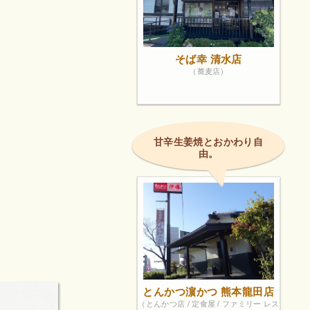
そば幸 清水店
（蕎麦店）
甘辛生姜焼とおかわり自
由。
とんかつ濵かつ 熊本龍田店
（とんかつ店 / 定食屋 / ファミリー レス