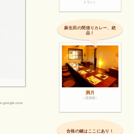
トラン）
麻生田の間借りカレー、絶
品！
満月
（居酒屋）
.google.com
合格の鍵はここにあり！