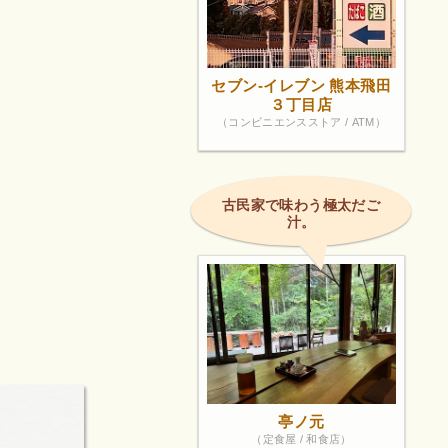
セブン-イレブン 熊本飛田
３丁目店
（コンビニエンスストア / ATM）
古民家で味わう極太だご
汁。
亭ノ元
（定食屋 / 和食店）