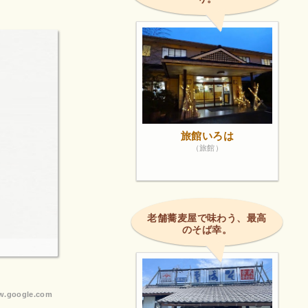
旅館いろは
（旅館）
老舗蕎麦屋で味わう、最高
のそば幸。
.google.com