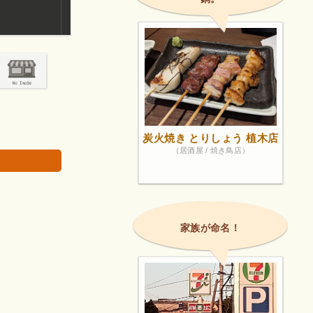
ランチ600円は激安。
画像は著作権で
炭火焼き とりしょう 植木店
（居酒屋 / 焼き鳥店）
家族が命名！