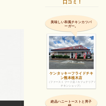
口コミ！
美味しい和風チキンカツバ
ーガー。
ケンタッキーフライドチキ
ン熊本植木店
（ファースト フード店 / カフェテリア /
チキンショップ）
絶品ハニートーストと男子
鍋。