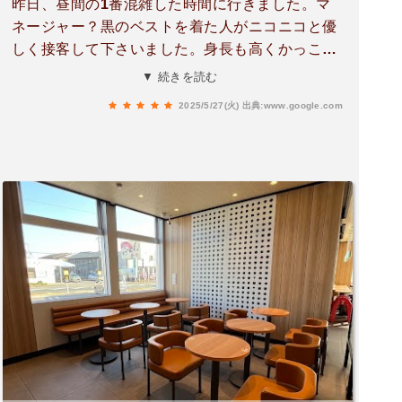
昨日、昼間の1番混雑した時間に行きました。マ
ネージャー？黒のベストを着た人がニコニコと優
しく接客して下さいました。身長も高くかっこよ
かったです。子供もニコニコ手を振ってもらい喜
▼ 続きを読む
んでました。また利用したい！
2025/5/27(火)
出典:www.google.com