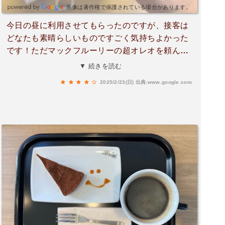
画像は著作権で保護されている場合があります。
今日の昼に利用させてもらったのですが、接客は
どなたも素晴らしいものですごく気持ちよかった
です！ただマックフルーリーの超オレオを頼んだ
のにチーズケーキが入っていました…忙しい中で
▼ 続きを読む
の失敗は仕方ないですがアレルギーがあるので食
2025/2/23(日)
出典:www.google.com
べれない上食べる前に気がつけたのでよかったと
いう事態です…商品間違えはできるだけ無くして
欲しい( ; ; )