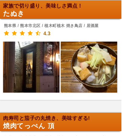
家族で切り盛り、美味しさ満点！
たぬき
熊本県 / 熊本市北区 / 植木町植木 焼き鳥店 / 居酒屋
4.3
肉寿司と茄子の丸焼き、美味すぎる!
焼肉てっぺん 頂