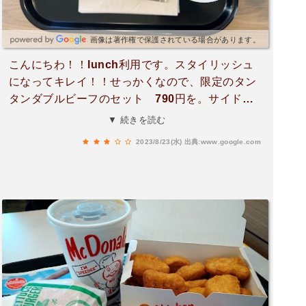
画像は著作権で保護されている場合があります。
こんにちわ！！lunch利用です。スタイリッシュ
になってキレイ！！せっかくなので、限定のタン
タンダブルビーフのセット 790円を。サイドは
ポテトと爽健美茶。ハンバーガーはソースがしっ
▼ 続きを読む
かりしていていてパティとも良くあいますね。美
2023/8/23(水)
出典:www.google.com
味しく頂きました！！ごちそうさま(*^^*)