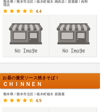
熊本県 / 熊本市北区 / 植木町植木 焼肉店 / 居酒屋 / 肉料
理店
4.4
お昼の激安ソース焼きそば！
ＣＨＩＮＮＥＮ
熊本県 / 熊本市北区 / 植木町植木 居酒屋
4.5