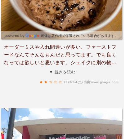
画像は著作権で保護されている場合があります。
オーダーミスや入れ間違いが多い。ファーストフ
ードなんてそんなもんだと思ってます。でも良く
なっては欲しいと思います。シェイクに別の物が
混ざってるのは勘弁して欲しい。店側のオーダー
▼ 続きを読む
シート?で中身確認してほしい。
2022/6/4(土)
出典:www.google.com