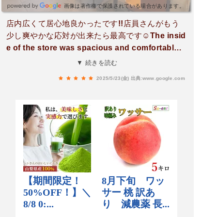
画像は著作権で保護されている場合があります。
店内広くて居心地良かったです!!店員さんがもう
少し爽やかな応対が出来たら最高です☺The insid
e of the store was spacious and comfortable. I
t would be great if the staff could be a little mo
▼ 続きを読む
re friendly.
2025/5/23(金)
出典:www.google.com