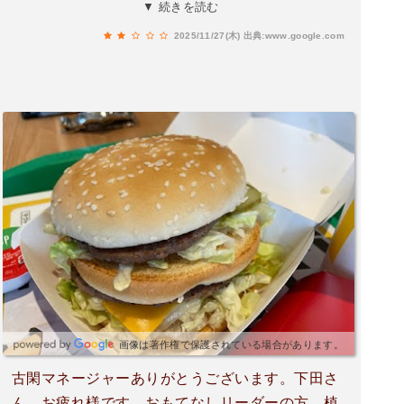
する為か分からんけど私から言うまでレシートも
▼ 続きを読む
らえませんでした。
2025/11/27(木)
出典:www.google.com
画像は著作権で保護されている場合があります。
古閑マネージャーありがとうございます。下田さ
ん、お疲れ様です。おもてなしリーダーの方、植