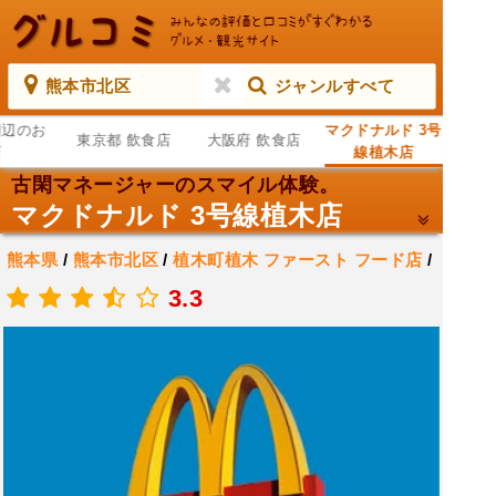
熊本市北区
ジャンルすべて
周辺のお
マクドナルド 3号
東京都 飲食店
大阪府 飲食店
店
線植木店
古閑マネージャーのスマイル体験。
マクドナルド 3号線植木店
熊本県
/
熊本市北区
/
植木町植木
ファースト フード店
/
カフェ・喫茶
/
カフェテリア
3.3
.