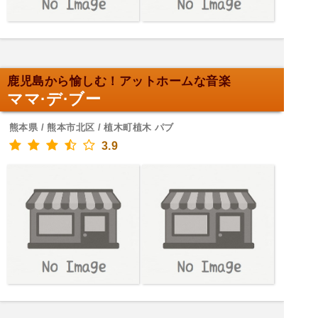
鹿児島から愉しむ！アットホームな音楽
ママ·デ·ブー
熊本県 / 熊本市北区 / 植木町植木 パブ
3.9