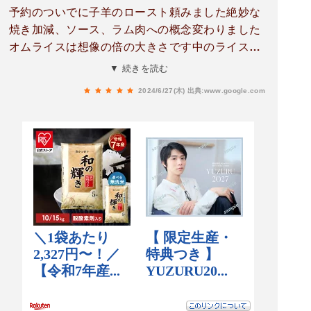
予約のついでに子羊のロースト頼みました絶妙な
焼き加減、ソース、ラム肉への概念変わりました
オムライスは想像の倍の大きさです中のライスは
キノコのリゾット風で食が進みます全てにおいて
▼ 続きを読む
美味しいです。
2024/6/27(木)
出典:www.google.com