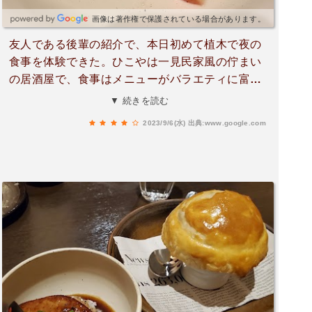
画像は著作権で保護されている場合があります。
友人である後輩の紹介で、本日初めて植木で夜の
食事を体験できた。ひこやは一見民家風の佇まい
の居酒屋で、食事はメニューがバラエティに富ん
ていて、注文するのが楽しかった。一品ずつこつ
▼ 続きを読む
こつと頼んでいったが、どの品も美味しく食べる
2023/9/6(水)
出典:www.google.com
ことができた。後輩はお酒がメインで、僕は食が
メイン。とりたてて美味しいものがあったわけで
はないが、スタンダードな味が数多く味わえる店
はそんなに多くはない。ひこやは誰もが楽しめる
良店である。