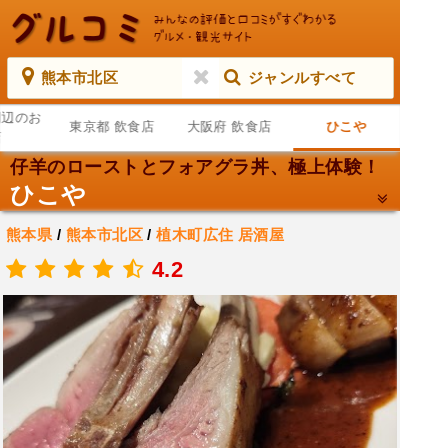
熊本市北区
ジャンルすべて
周辺のお
東京都 飲食店
大阪府 飲食店
ひこや
店
仔羊のローストとフォアグラ丼、極上体験！
ひこや
熊本県
/
熊本市北区
/
植木町広住
居酒屋
.
4.2