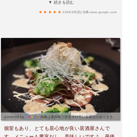
ョップは2本で一皿5,000円。一見すると少し高価
▼ 続きを読む
に感じるかもしれませんが、実際に食べるとその
2026/2/8(日)
出典:www.google.com
印象は一変します。注文してから30分程度かかる
ため最初に注文しておくと程よいタイミングで来
ます。外は香ばしく焼き上げられ、中は驚くほど
ジューシー。ラム特有の臭みはまったくなく、旨
みだけがぎゅっと詰まっていて、噛むたびに肉汁
とスパイスの香りが広がります。火入れも絶妙
で、柔らかさと食べ応えのバランスがちょうど良
く、「美味しいラムチョップ」の理想形そのも
の。これは間違いなく、値段相応…いや、それ以
上の満足感。サラダにラムチョップ、お酒、そし
て締めのガーリックライスまで頼んで、2人で1万
円いかないのも嬉しいポイント。満足度が高く、
食後は自然と「また来たいな」と思える一軒でし
た。支払いは現金のみなのでご注意ください。ま
画像は著作権で保護されている場合があります。
た必ず伺います。👍
個室もあり、とても居心地が良い居酒屋さんで
す。メニューも豊富だし、美味しいですよ。最後