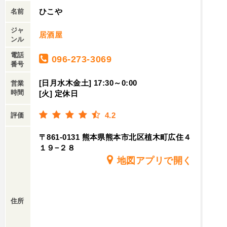
ひこや
名前
ジャ
居酒屋
ンル
電話
096-273-3069
番号
[日月水木金土] 17:30～0:00
営業
時間
[火] 定休日
4.2
評価
〒861-0131 熊本県熊本市北区植木町広住４
１９−２８
地図アプリで開く
住所