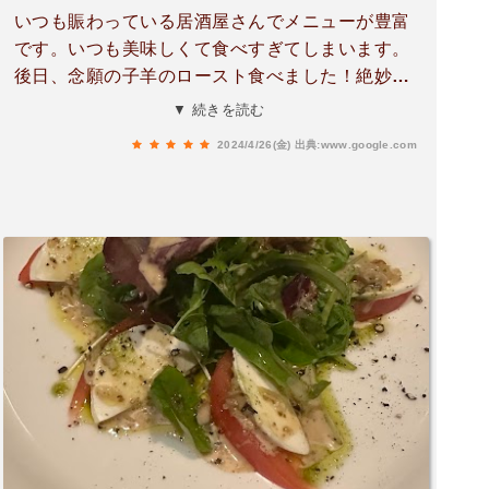
いつも賑わっている居酒屋さんでメニューが豊富
です。いつも美味しくて食べすぎてしまいます。
後日、念願の子羊のロースト食べました！絶妙な
味と焼き加減ですごく美味しかったです、また行
▼ 続きを読む
きたいです。店員さんがとても親切です。ご馳走
2024/4/26(金)
出典:www.google.com
様でした。