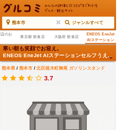
熊本市
ジャンルすべて
周辺のお
ENEOS EneJet
東京都 飲食店
大阪府 飲食店
店
AIステーション
セルフうえき／
寒い朝も笑顔でお迎え。
相光石油（株）
ENEOS EneJet AIステーションセルフうえき／相光石油（株）
熊本県
/
熊本市
/
北区植木町舞尾
ガソリンスタンド
.
3.7