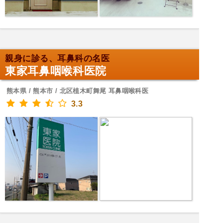
親身に診る、耳鼻科の名医
東家耳鼻咽喉科医院
熊本県 / 熊本市 / 北区植木町舞尾 耳鼻咽喉科医
3.3