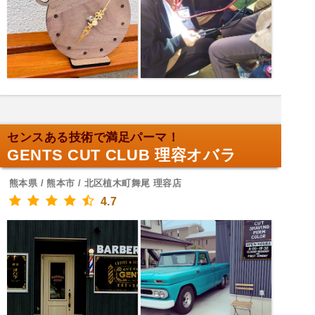
センスある技術で満足パーマ！
GENTS CUT CLUB 理容オバラ
熊本県 / 熊本市 / 北区植木町舞尾 理容店
4.7