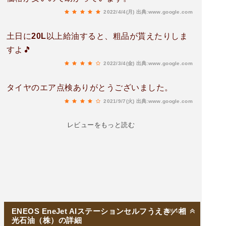
2022/4/4(月)
出典:www.google.com
土日に20L以上給油すると、粗品が貰えたりしま
すよ🎵
2022/3/4(金)
出典:www.google.com
タイヤのエア点検ありがとうございました。
2021/9/7(火)
出典:www.google.com
レビューをもっと読む
ENEOS EneJet AIステーションセルフうえき／相
2026/1/22
光石油（株）の詳細