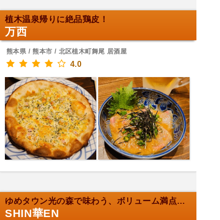
植木温泉帰りに絶品鶏皮！
万西
熊本県 / 熊本市 / 北区植木町舞尾 居酒屋
4.0
ゆめタウン光の森で味わう、ボリューム満点のお弁当！
SHIN華EN