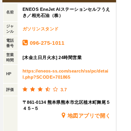
ENEOS EneJet AIステーションセルフうえ
名前
き／相光石油（株）
ジャ
ガソリンスタンド
ンル
電話
096-275-1011
番号
営業
[木金土日月火水] 24時間営業
時間
https://eneos-ss.com/search/ss/pc/detai
HP
l.php?SCODE=701865
3.7
評価
〒861-0134 熊本県熊本市北区植木町舞尾５
４５−５
地図アプリで開く