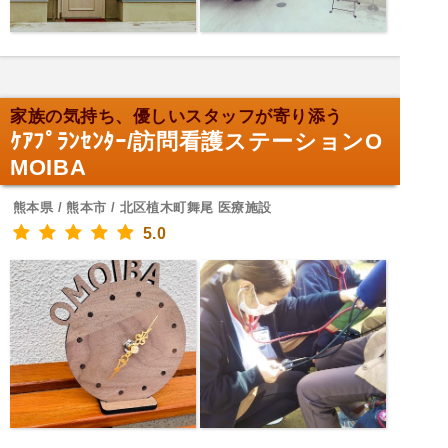
家族の気持ち、優しいスタッフが寄り添う
ｹｱﾌﾟﾗﾝｾﾝﾀｰ/訪問看護ステーションO
MOIBA
熊本県 / 熊本市 / 北区植木町舞尾 医療施設
5.0