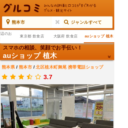
熊本市
ジャンルすべて
周辺のお
東京都 飲食店
大阪府 飲食店
auショップ 植木
店
スマホの相談、笑顔でお手伝い！
auショップ 植木
熊本県
/
熊本市
/
北区植木町舞尾
携帯電話ショップ
.
3.7