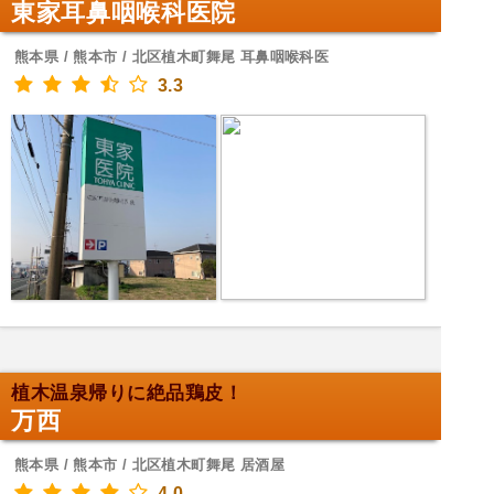
東家耳鼻咽喉科医院
熊本県 / 熊本市 / 北区植木町舞尾 耳鼻咽喉科医
3.3
植木温泉帰りに絶品鶏皮！
万西
熊本県 / 熊本市 / 北区植木町舞尾 居酒屋
4.0