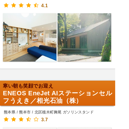
4.1
寒い朝も笑顔でお迎え
ENEOS EneJet AIステーションセル
フうえき／相光石油（株）
熊本県 / 熊本市 / 北区植木町舞尾 ガソリンスタンド
3.7