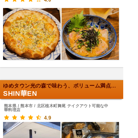
ゆめタウン光の森で味わう、ボリューム満点のお弁当！
SHIN華EN
熊本県 / 熊本市 / 北区植木町舞尾 テイクアウト可能な中
華料理店
4.9