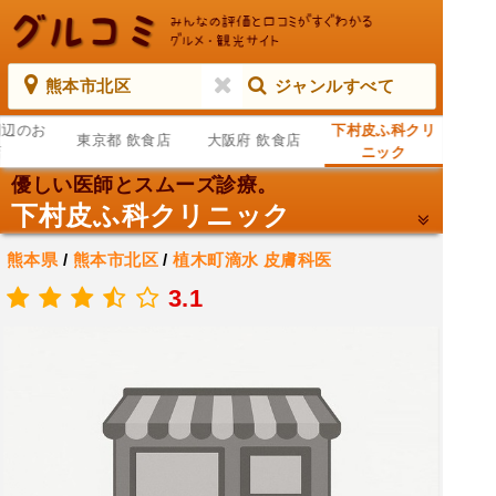
熊本市北区
ジャンルすべて
周辺のお
下村皮ふ科クリ
東京都 飲食店
大阪府 飲食店
店
ニック
優しい医師とスムーズ診療。
下村皮ふ科クリニック
熊本県
/
熊本市北区
/
植木町滴水
皮膚科医
.
3.1