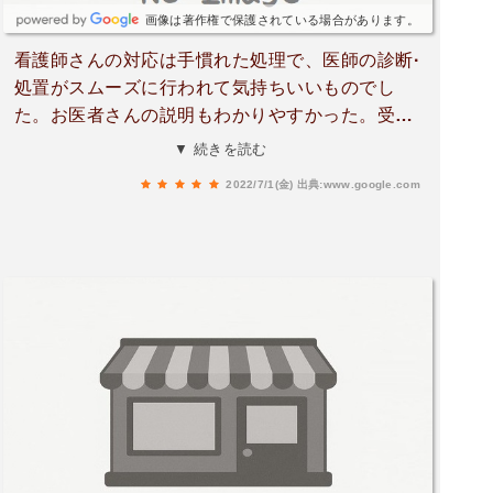
画像は著作権で保護されている場合があります。
看護師さんの対応は手慣れた処理で、医師の診断·
処置がスムーズに行われて気持ちいいものでし
た。お医者さんの説明もわかりやすかった。受付
も良い対応でした。皮膚科は今後ここでお世話に
▼ 続きを読む
なります。
2022/7/1(金)
出典:www.google.com