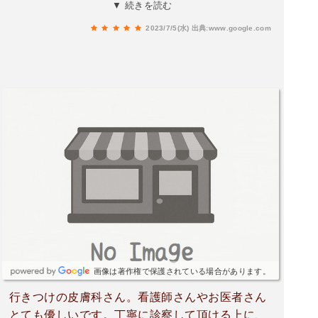
つ必要がないので助かりました。昔の評価では不
▼ 続きを読む
穏なコメントがありますが現在の受付の方はつつ
2023/7/5(水)
出典:www.google.com
がなく対応してくださりました。先生は男性、女
性どちらも親切で優しいです。また息子の乳児湿
疹も処方していただいた軟膏ですぐに良くなりま
した。
画像は著作権で保護されている場合があります。
行きつけの皮膚科さん。看護師さんやお医者さん
とても優しいです。丁寧に診察して頂ける上に、