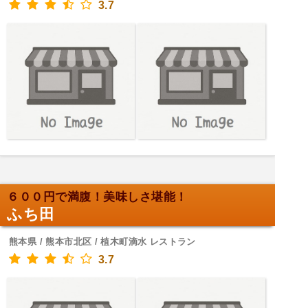
3.7
６００円で満腹！美味しさ堪能！
ふち田
熊本県 / 熊本市北区 / 植木町滴水 レストラン
3.7