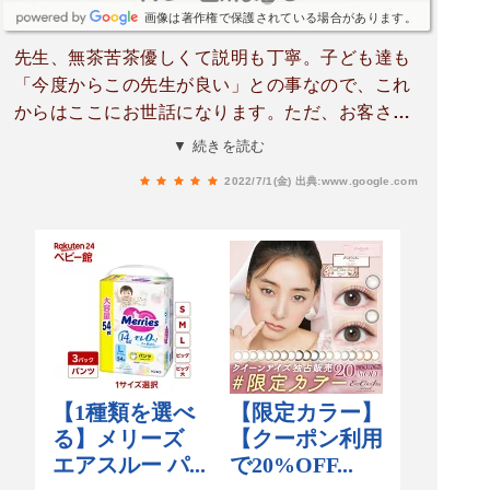
画像は著作権で保護されている場合があります。
先生、無茶苦茶優しくて説明も丁寧。子ども達も
「今度からこの先生が良い」との事なので、これ
からはここにお世話になります。ただ、お客さん
が多い(*_*)追伸：診察時間が短いと言う人もいる
▼ 続きを読む
けど、皮膚科って「表面を見る」病院だから、ベ
2022/7/1(金)
出典:www.google.com
テランの先生ほど早いし、自信を持って診断して
いるからだと思います。とりあえず、これまで親
子共々何度も受診していますが、先生から処方し
てもらった薬はよく効くし、症状が治らなかった
事は無いです。^ ^ら。