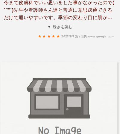
今まで皮膚科でいい思いをした事がなかったので(
´˙꒳˙)先生や看護師さん達と普通に意思疎通できる
だけで通いやすいです。季節の変わり目に肌が痒
く発疹がでますが、処方も的確で大抵3日できれ
▼ 続きを読む
いに治ります。0歳の子を連れてきた時も優しく
2022/8/1(月)
出典:www.google.com
対応していただきありがとうございました。