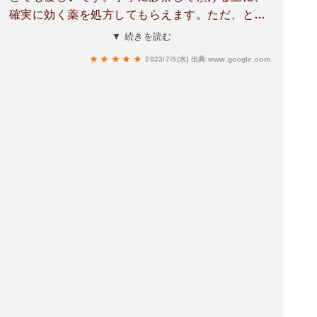
確実に効く薬を処方してもらえます。ただ、とて
も人気なためか、待ち時間は長いです。お薬の量
▼ 続きを読む
は他よりも多め。でも、ここで診てもらえば治せ
2023/7/5(水)
出典:www.google.com
るという安心感があります。