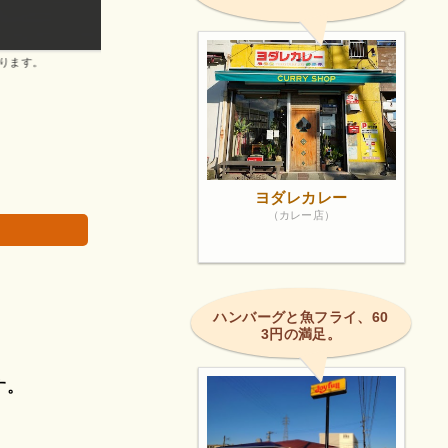
プレゼントを選ぶのが楽しいです。
画像は著作権で
ヨダレカレー
（カレー店）
ハンバーグと魚フライ、60
3円の満足。
す。