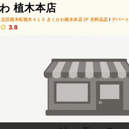
わ 植木本店
/
北区植木町植木４１３ きくかわ植木本店 2F
衣料品店
/
デパー
3.8