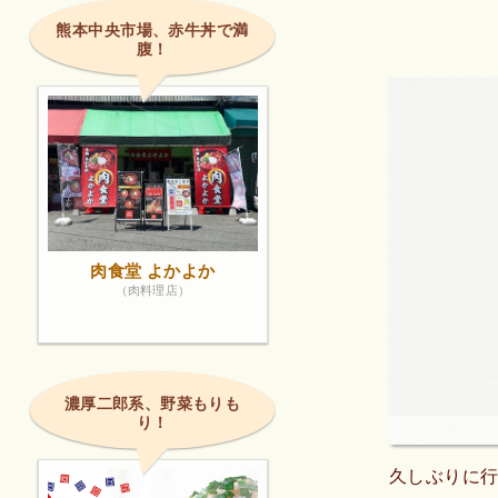
熊本中央市場、赤牛丼で満
腹！
肉食堂 よかよか
（肉料理店）
濃厚二郎系、野菜もりも
り！
久しぶりに