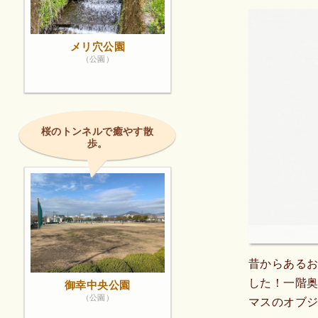
メリ穴公園
（公園）
桜のトンネルで癒やす散
歩。
昔からある
した！一階
御幸中央公園
（公園）
マスのオブ