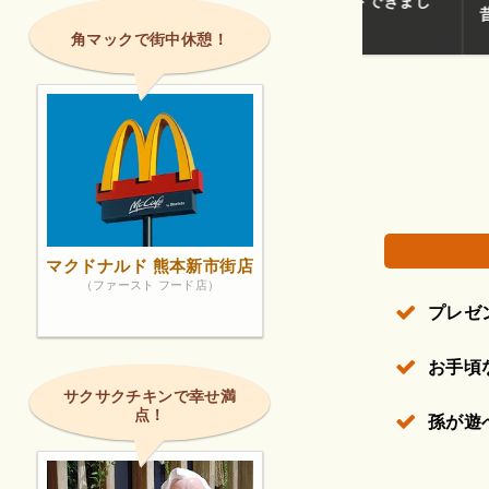
うど売り出しでたくさんお安くゲットできまし
昔からあるお店
角マックで街中休憩！
権で保護されている場合があります。
マクドナルド 熊本新市街店
（ファースト フード店）
プレゼ
お手頃
サクサクチキンで幸せ満
点！
孫が遊