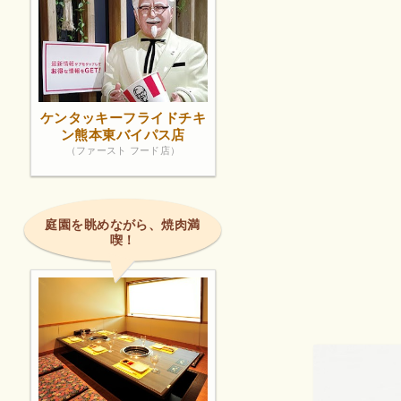
ケンタッキーフライドチキ
ン熊本東バイパス店
（ファースト フード店）
庭園を眺めながら、焼肉満
喫！