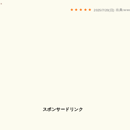
た。
出典:www
2025/7/20(日)
スポンサードリンク