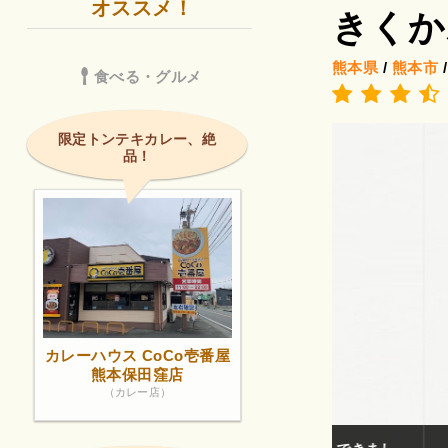
オススメ！
きくか
熊本県
/
熊本市
食べる・グルメ
限定トンテキカレー、絶
品！
カレーハウス CoCo壱番屋
熊本保田窪店
（カレー店）