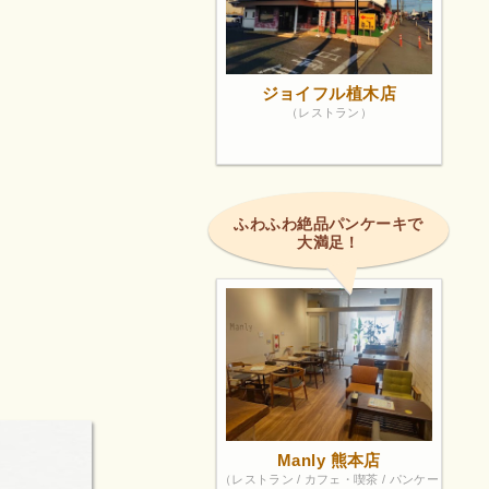
ジョイフル植木店
（レストラン）
ふわふわ絶品パンケーキで
大満足！
Manly 熊本店
（レストラン / カフェ・喫茶 / パンケー