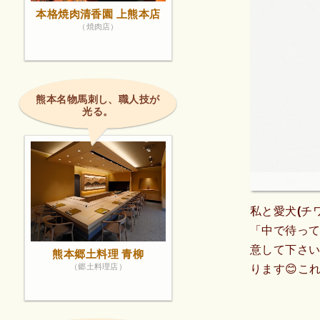
本格焼肉清香園 上熊本店
（焼肉店）
熊本名物馬刺し、職人技が
光る。
私と愛犬(チ
「中で待っ
意して下さい
熊本郷土料理 青柳
（郷土料理店）
ります😊こ