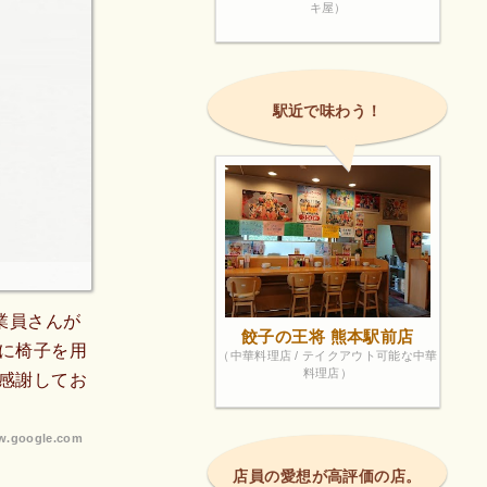
キ屋）
駅近で味わう！
業員さんが
餃子の王将 熊本駅前店
に椅子を用
（中華料理店 / テイクアウト可能な中華
料理店）
感謝してお
.google.com
店員の愛想が高評価の店。