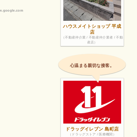
.google.com
ハウスメイトショップ 平成
店
（不動産仲介業 / 不動産仲介業者 / 不動
産店）
心温まる親切な接客。
ドラッグイレブン 島町店
（ドラッグストア / 医療機関）