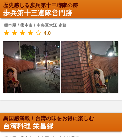
歴史感じる歩兵第十三聯隊の跡
歩兵第十三連隊営門跡
熊本県 / 熊本市 / 中央区大江 史跡
4.0
異国感満載！台湾の味をお得に楽しむ
台湾料理 栄昌縁