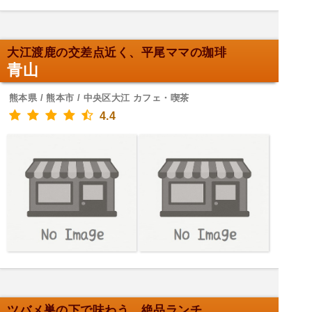
大江渡鹿の交差点近く、平尾ママの珈琲
青山
熊本県 / 熊本市 / 中央区大江 カフェ・喫茶
4.4
ツバメ巣の下で味わう、絶品ランチ