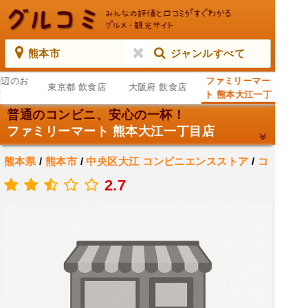
熊本市
ジャンルすべて
周辺のお
ファミリーマー
東京都 飲食店
大阪府 飲食店
店
ト 熊本大江一丁
目店
普通のコンビニ、安心の一杯！
ファミリーマート 熊本大江一丁目店
熊本県
/
熊本市
/
中央区大江
コンビニエンスストア
/
コ
ンビニ
2.7
.