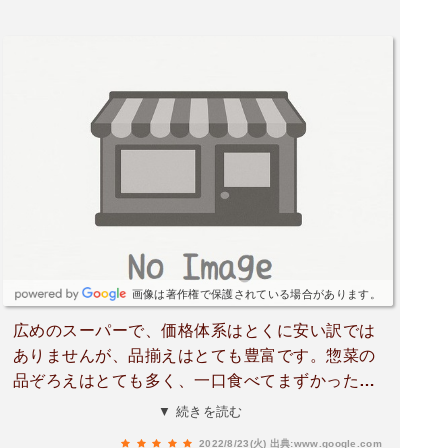
すね。
画像は著作権で保護されている場合があります。
広めのスーパーで、価格体系はとくに安い訳では
ありませんが、品揃えはとても豊富です。惣菜の
品ぞろえはとても多く、一口食べてまずかったら
即返金しますとなっており、力を入れているのが
▼ 続きを読む
わかります。冷凍食品も豊富でとても助かりま
2022/8/23(火)
出典:www.google.com