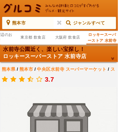
熊本市
ジャンルすべて
周辺のお
ロッキースーパ
東京都 飲食店
大阪府 飲食店
店
ーストア 水前寺
店
水前寺公園近く、楽しい宝探し！
ロッキースーパーストア 水前寺店
熊本県
/
熊本市
/
中央区水前寺
スーパーマーケット
/
ス
ーパー
3.7
.