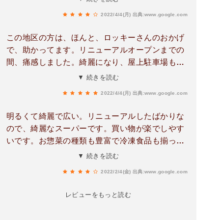
ました。ボリューミーだけど、リーズナブルなフ
2022/4/4(月)
出典:www.google.com
ルーツサンドがおすすめです。駐車場も無料にな
りました。
この地区の方は、ほんと、ロッキーさんのおかげ
で、助かってます。リニューアルオープンまでの
間、痛感しました。綺麗になり、屋上駐車場も。
大型スーパーないので、生活に必要な物を置いて
▼ 続きを読む
頂くと、お年寄りも多いので、助かると思いま
2022/4/4(月)
出典:www.google.com
す。取り置き注文(トットッテ)も、働く人の為
に、とても便利なシステムです。
明るくて綺麗で広い。リニューアルしたばかりな
ので、綺麗なスーパーです。買い物が楽でしやす
いです。お惣菜の種類も豊富で冷凍食品も揃って
おり、全体的に安い印象があります。料理があま
▼ 続きを読む
り得意ではない私にとっては大助かりです（笑）
2022/2/4(金)
出典:www.google.com
あまり行かない人はレシートを取っておかないと
駐車場でお金を取られてしまうので注意が必要で
レビューをもっと読む
す。60分無料なので、十分に時間はあります。コ
ンビニスイーツのような甘くてお洒落なものも置