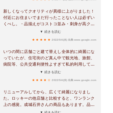
新しくなってクオリティが異様に上がりました！
付近にお住まいでまだ行ったことない人は必ずい
くべし。・品揃えがコストコ並み・刺身が高クオ
リティでめっちゃ安い・お酒が安い通わない理由
▼ 続きを読む
がない。
2022/5/4(水)
出典:www.google.com
いつの間に店舗ごと建て替えし全体的に綺麗にな
っていたが、住宅街のど真ん中で観光地、旅館、
病院等、公共交通利便性よすぎて私的利用してい
た時より取り扱い分野が大幅に減って食品のみ扱
▼ 続きを読む
いになってた。
2022/5/4(水)
出典:www.google.com
リニューアルしてから、広くて綺麗になりまし
た。ロッキーの他店舗と比較すると、ワンランク
上の感覚。成城石井さんの商品もあります。品数
も種類も増えて、以前よりも買い物が楽しくなり
▼ 続きを読む