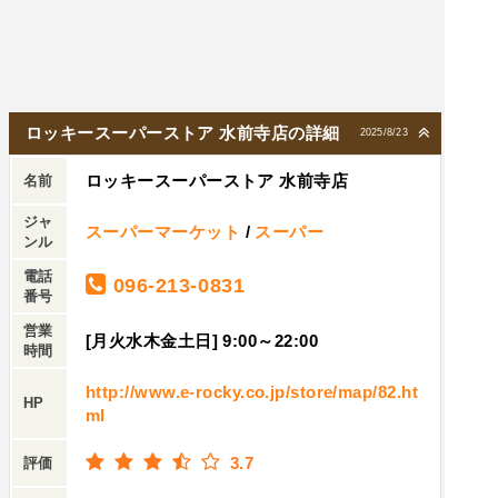
いてあるのでたまに自分へのご褒美に買っていま
す。
ロッキースーパーストア 水前寺店の詳細
2025/8/23
ロッキースーパーストア 水前寺店
名前
ジャ
スーパーマーケット
/
スーパー
ンル
電話
096-213-0831
番号
営業
[月火水木金土日] 9:00～22:00
時間
http://www.e-rocky.co.jp/store/map/82.ht
HP
ml
3.7
評価