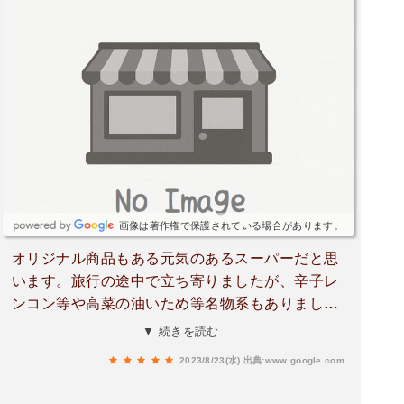
画像は著作権で保護されている場合があります。
オリジナル商品もある元気のあるスーパーだと思
います。旅行の途中で立ち寄りましたが、辛子レ
ンコン等や高菜の油いため等名物系もありまし
た。職場のお土産用に黒棒（ロッキーオリジナル
▼ 続きを読む
商品とのポップあり）を買いましたが、好評でし
2023/8/23(水)
出典:www.google.com
た。水前寺公園の周りにはホテルも多いですし、
ホテル飲みの酒とつまみを仕入れるのにも最適で