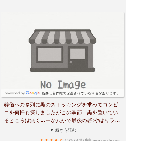
画像は著作権で保護されている場合があります。
葬儀への参列に黒のストッキングを求めてコンビ
ニを何軒も探しましたがこの季節…黒を置いてい
るところは無く…一か八かで最後の砦❗️やはりライ
ンナップの広さはコンビニよりスーパーだ❗️と思い
▼ 続きを読む
ました😊
2022/7/4(月)
出典:www.google.com