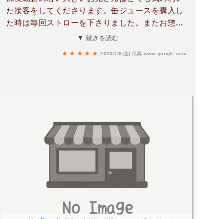
た接客をしてくださります。缶ジュースを購入し
た時は毎回ストローを下さりました。またお惣菜
を購入した時はポリ袋にさっと入れて下さいまし
▼ 続きを読む
た。とても良い気持ちでここでは買い物をするこ
2023/1/6(金)
出典:www.google.com
とが出来ます。会いに行けるアイドルお兄さんが
います。