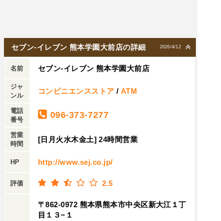
セブン-イレブン 熊本学園大前店の詳細
2026/4/12
セブン-イレブン 熊本学園大前店
名前
ジャ
コンビニエンスストア
/
ATM
ンル
電話
096-373-7277
番号
営業
[日月火水木金土] 24時間営業
時間
http://www.sej.co.jp/
HP
2.5
評価
〒862-0972 熊本県熊本市中央区新大江１丁
目１３−１