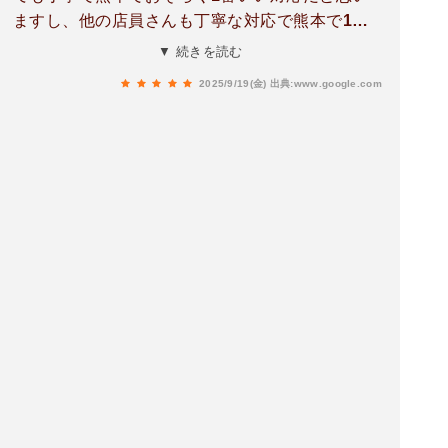
ますし、他の店員さんも丁寧な対応で熊本で1番
雰囲気のいいセブンイレブンだと思います。朝か
▼ 続きを読む
らとても良い気分でした。
2025/9/19(金)
出典:www.google.com