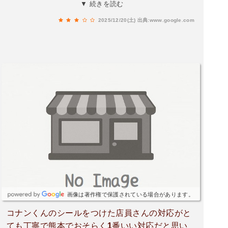
見た目では分かりませんでしたが日本語母語話者
▼ 続きを読む
ではないかもしれませんね。でもテキトーに「す
2025/12/20(土)
出典:www.google.com
いません」とか「ありがとう」とかくらいは言っ
てもいいと思いました。
画像は著作権で保護されている場合があります。
コナンくんのシールをつけた店員さんの対応がと
ても丁寧で熊本でおそらく1番いい対応だと思い