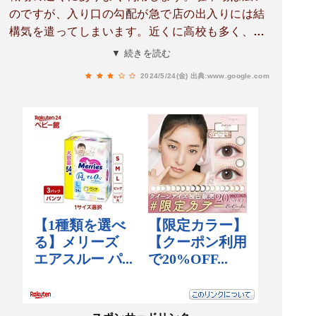
のですが、入り口の勾配が急で店の出入りには結
構気を遣ってしまいます。近くに高校も多く、駐
車場でよくたむろっているのも気にはなります。
▼ 続きを読む
2024/5/24(金)
出典:www.google.com