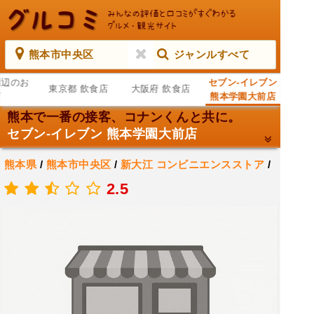
熊本市中央区
ジャンルすべて
周辺のお
セブン-イレブン
東京都 飲食店
大阪府 飲食店
店
熊本学園大前店
熊本で一番の接客、コナンくんと共に。
セブン-イレブン 熊本学園大前店
熊本県
/
熊本市中央区
/
新大江
コンビニエンスストア
/
ATM
2.5
.