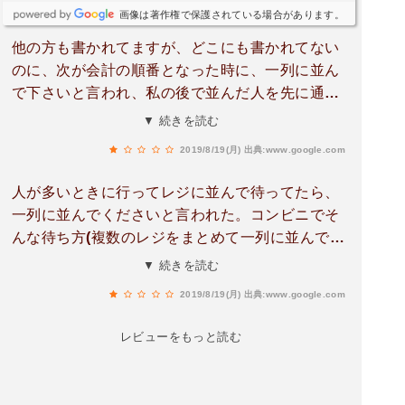
画像は著作権で保護されている場合があります。
他の方も書かれてますが、どこにも書かれてない
のに、次が会計の順番となった時に、一列に並ん
で下さいと言われ、私の後で並んだ人を先に通
す。ルールがあるなら明示し、書いてないならせ
▼ 続きを読む
めて、並んだ時に声をかけるべきでは？朝の時間
2019/8/19(月)
出典:www.google.com
の女性店員でした。
人が多いときに行ってレジに並んで待ってたら、
一列に並んでくださいと言われた。コンビニでそ
んな待ち方(複数のレジをまとめて一列に並んで待
つ方法)するのは初めてでしたし、下に矢印等の案
▼ 続きを読む
内も無く店員さんも並んでから長い間何も言って
2019/8/19(月)
出典:www.google.com
なかったのにそう言われて、じっと待ってた時間
が無駄になりました。そんなに距離がないからす
レビューをもっと読む
ぐ口頭で言えばいいのに、わたしの後ろにも普通
に並んでる状況で言うのは意地が悪いなと思いま
す。