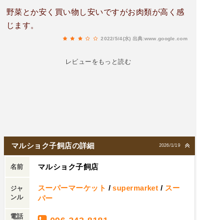
野菜とか安く買い物し安いですがお肉類が高く感
じます。
2022/5/4(水)
出典:www.google.com
レビューをもっと読む
マルショク子飼店の詳細
2026/1/19
マルショク子飼店
名前
スーパーマーケット
/
supermarket
/
スー
ジャ
ンル
パー
電話