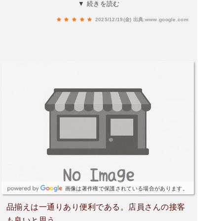
りませんでしたが、店長が熱心でお客様を大切に
▼ 続きを読む
されることに惹かれました。ありがとうございま
2025/12/19(金)
出典:www.google.com
した。
画像は著作権で保護されている場合があります。
品揃えは一通りあり便利である。店員さんの接客
も良いと思う。