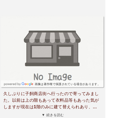
画像は著作権で保護されている場合があります。
久しぶりに子飼商店街へ行ったので寄ってみまし
た。以前は上の階もあって衣料品等もあった気が
しますが現在は1階のみに建て替えられあり、し
かも食料品のみで狭くなっていました。子飼近辺
▼ 続きを読む