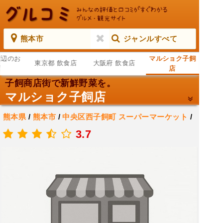
熊本市
ジャンルすべて
周辺のお
マルショク子飼
東京都 飲食店
大阪府 飲食店
店
店
子飼商店街で新鮮野菜を。
マルショク子飼店
熊本県
/
熊本市
/
中央区西子飼町
スーパーマーケット
/
supermarket
/
スーパー
3.7
.