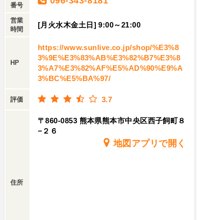
096-343-8181
番号
営業
[月火水木金土日] 9:00～21:00
時間
https://www.sunlive.co.jp/shop/%E3%8
3%9E%E3%83%AB%E3%82%B7%E3%8
HP
3%A7%E3%82%AF%E5%AD%90%E9%A
3%BC%E5%BA%97/
3.7
評価
〒860-0853 熊本県熊本市中央区西子飼町８
−２６
地図アプリで開く
住所