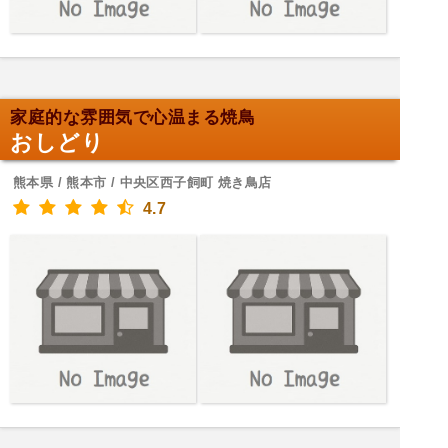
家庭的な雰囲気で心温まる焼鳥
おしどり
熊本県 / 熊本市 / 中央区西子飼町 焼き鳥店
4.7