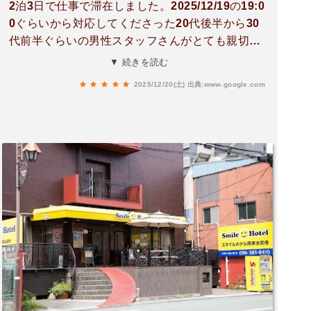
2泊3日で仕事で滞在しました。2025/12/19の19:0
0ぐらいから対応してくださった20代後半から30
代前半ぐらいの男性スタッフさんがとても親切で
色々と対応してくれました。本当に有り難うござ
▼ 続きを読む
います。20代前半ぐらいの女性スタッフさんも対
2025/12/20(土)
出典:www.google.com
応良く本当に有り難うございます。連泊で翌日は
20:00前に車で出たのですが戻ってきた時は駐車
場が埋まるかもしれないと聞いていたので早めに
戻ったら昨日の男性スタッフさんが「空いてる時
に戻って来られて良かったです」と言ってくれて
物凄く嬉しかったです。他にも清掃の学生の女の
子も使ったタオルとかはどうすれば良いかなどを
教えてくれて助かりました。漫画とかサービス豊
富ですが、それ以上にスタッフさんの対応が最高
でした。また泊まりたいです。