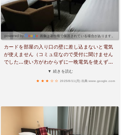
画像は著作権で保護されている場合があります。
カードを部屋の入り口の壁に差し込まないと電気
が使えません（コミュ症なので受付に聞けません
でした…使い方がわからずに一晩電気を使えずに
過ごしました…）受付で最初に説明して欲しかっ
▼ 続きを読む
たです！基本的に部屋の掃除は３日に１回です！
2025/8/11(月)
出典:www.google.com
頼めば毎日してくれるそうです風呂の温度調節と
シャワーが分かりにくかったです。シャワーの水
圧は丁度よかったです！防音の性能は低めです。
マンガが読めるスペースがあります。