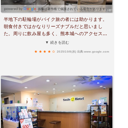
画像は著作権で保護されている場合があります。
半地下の駐輪場がバイク旅の者には助かります。
朝食付きではかなりリーズナブルだと思いまし
た。周りに飲み屋も多く、熊本城へのアクセスも
路面電車に乗ったり、楽しい感じで良い宿だと思
▼ 続きを読む
いました。
2025/10/8(水)
出典:www.google.com