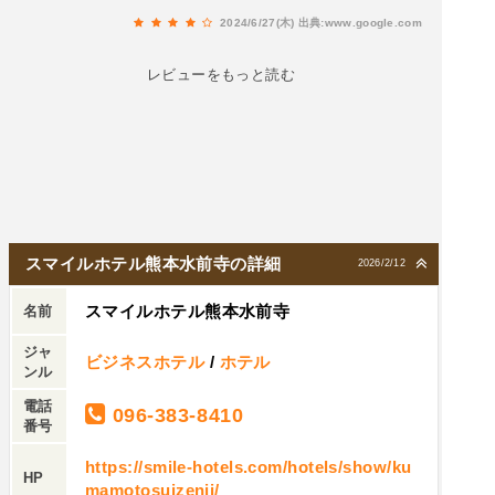
た折り鶴や手書きのメッセージカード...何気に嬉
2024/6/27(木)
出典:www.google.com
しくなるもんです。
レビューをもっと読む
スマイルホテル熊本水前寺の詳細
2026/2/12
スマイルホテル熊本水前寺
名前
ジャ
ビジネスホテル
/
ホテル
ンル
電話
096-383-8410
番号
https://smile-hotels.com/hotels/show/ku
HP
mamotosuizenji/