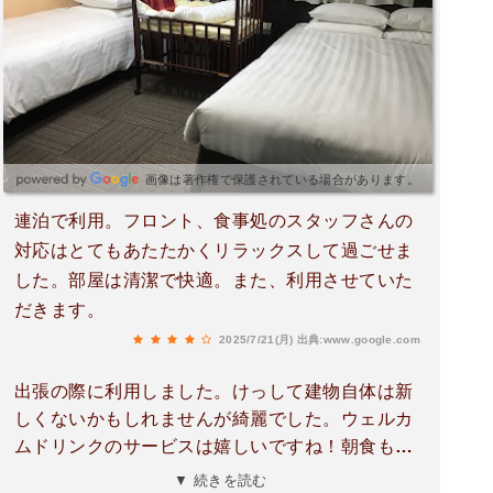
画像は著作権で保護されている場合があります。
連泊で利用。フロント、食事処のスタッフさんの
対応はとてもあたたかくリラックスして過ごせま
した。部屋は清潔で快適。また、利用させていた
だきます。
2025/7/21(月)
出典:www.google.com
出張の際に利用しました。けっして建物自体は新
しくないかもしれませんが綺麗でした。ウェルカ
ムドリンクのサービスは嬉しいですね！朝食も美
味しかったです。※部屋のカウンターに置かれて
▼ 続きを読む