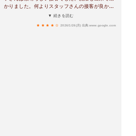
かりました。何よりスタッフさんの接客が良かっ
たからまた是非利用したいです。料金もお得🉐
▼ 続きを読む
2026/1/26(月)
出典:www.google.com