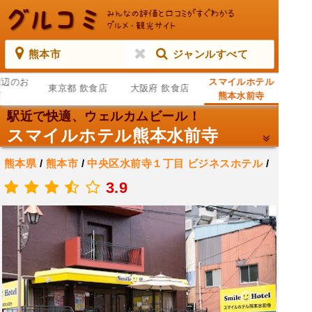
熊本市
ジャンルすべて
周辺のお
スマイルホテル
東京都 飲食店
大阪府 飲食店
店
熊本水前寺
駅近で快適、ウェルカムビール！
スマイルホテル熊本水前寺
熊本県
/
熊本市
/
中央区水前寺１丁目
ビジネスホテル
/
ホテル
3.9
.