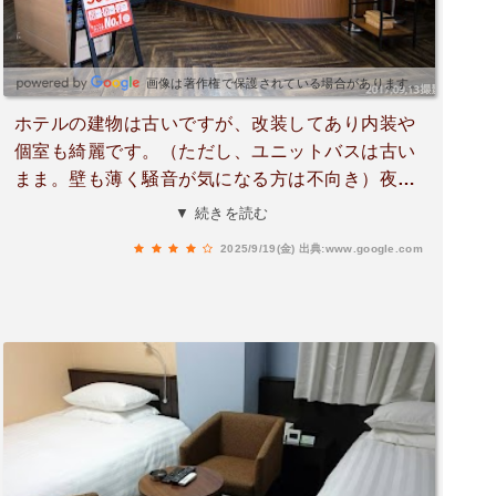
画像は著作権で保護されている場合があります。
ホテルの建物は古いですが、改装してあり内装や
個室も綺麗です。（ただし、ユニットバスは古い
まま。壁も薄く騒音が気になる方は不向き）夜遅
くにチェックインのためウェルカムドリンクは利
▼ 続きを読む
用出来ませんでしたが、コーヒーや冷水など揃っ
2025/9/19(金)
出典:www.google.com
ており休憩スペースも漫画なども多く、快適に過
ごせると思います。スタッフの方も皆さん丁寧で
非常に快適に過ごすことが出来ました。また利用
させていただきます😊