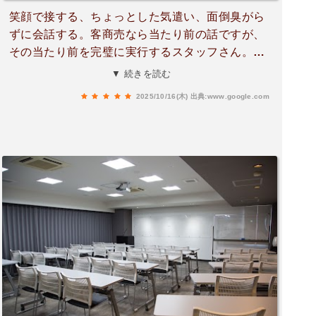
笑顔で接する、ちょっとした気遣い、面倒臭がら
ずに会話する。客商売なら当たり前の話ですが、
その当たり前を完璧に実行するスタッフさん。私
のソロ釣り旅に彩りを与えてくれました。本当に
▼ 続きを読む
感謝です。またいつか熊本に行くことが有った
2025/10/16(木)
出典:www.google.com
ら、よろしくお願いします。