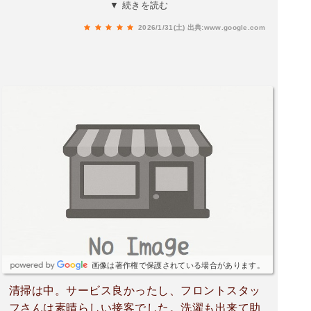
され漫画も豊富に備えられております。今回は朝
▼ 続きを読む
食付きにしてみました内容も豊富で大変満足出来
2026/1/31(土)
出典:www.google.com
る内容でした。
画像は著作権で保護されている場合があります。
清掃は中。サービス良かったし、フロントスタッ
フさんは素晴らしい接客でした。洗濯も出来て助