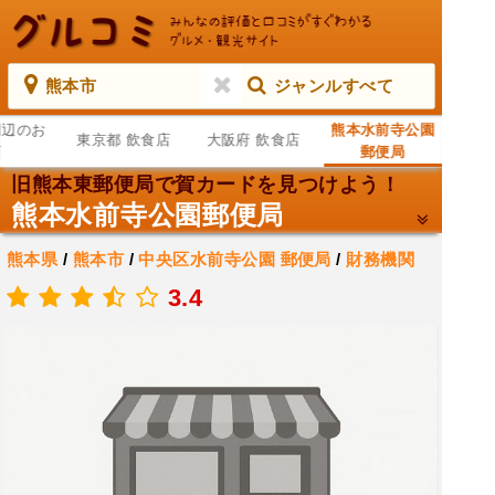
熊本市
ジャンルすべて
周辺のお
熊本水前寺公園
東京都 飲食店
大阪府 飲食店
店
郵便局
旧熊本東郵便局で賀カードを見つけよう！
熊本水前寺公園郵便局
熊本県
/
熊本市
/
中央区水前寺公園
郵便局
/
財務機関
.
3.4