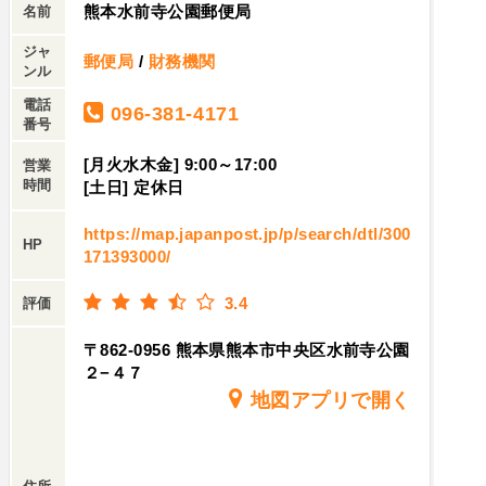
熊本水前寺公園郵便局
名前
ジャ
郵便局
/
財務機関
ンル
電話
096-381-4171
番号
[月火水木金] 9:00～17:00
営業
時間
[土日] 定休日
https://map.japanpost.jp/p/search/dtl/300
HP
171393000/
3.4
評価
〒862-0956 熊本県熊本市中央区水前寺公園
２−４７
地図アプリで開く