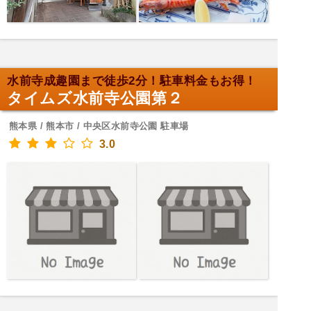
水前寺成趣園まで徒歩2分！駐車料金もお得！
タイムズ水前寺公園第２
熊本県 / 熊本市 / 中央区水前寺公園 駐車場
3.0