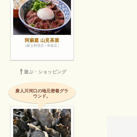
阿蘇庭 山見茶屋
（郷土料理店 / 和食店）
遊ぶ・ショッピング
唐人川河口の地元密着グラ
ウンド。