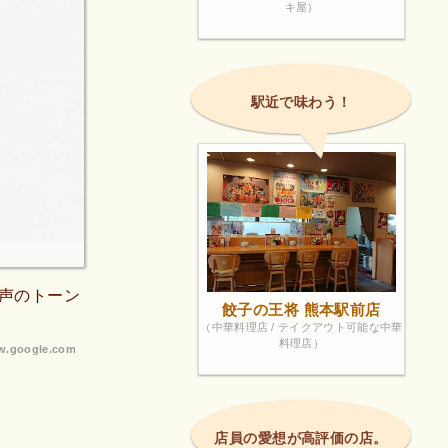
キ屋）
駅近で味わう！
声のトーン
餃子の王将 熊本駅前店
（中華料理店 / テイクアウト可能な中華
料理店）
.google.com
店員の愛想が高評価の店。