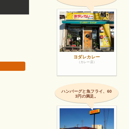
店員さんが子供に優しくしてくれた。
画像は著作権で
ヨダレカレー
（カレー店）
ハンバーグと魚フライ、60
3円の満足。