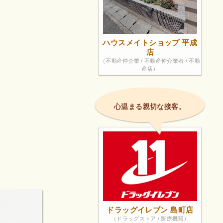
ハウスメイトショップ 平成
店
（不動産仲介業 / 不動産仲介業者 / 不動
産店）
心温まる親切な接客。
ドラッグイレブン 島町店
（ドラッグストア / 医療機関）