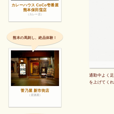
カレーハウス CoCo壱番屋
熊本保田窪店
（カレー店）
熊本の馬刺し、絶品体験！
通勤中よく
を上げてく
菅乃屋 新市街店
（居酒屋）