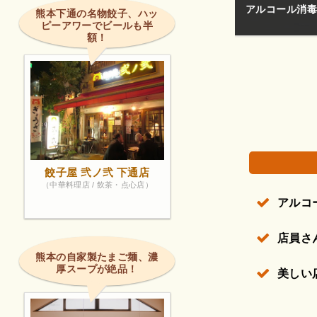
アルコール消毒
熊本下通の名物餃子、ハッ
ピーアワーでビールも半
額！
権で保護されている場合があります。
餃子屋 弐ノ弐 下通店
（中華料理店 / 飲茶・点心店）
アルコ
店員さ
熊本の自家製たまご麺、濃
厚スープが絶品！
美しい