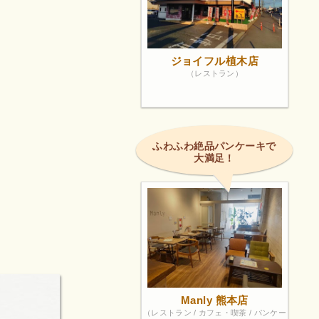
ジョイフル植木店
（レストラン）
ふわふわ絶品パンケーキで
大満足！
Manly 熊本店
（レストラン / カフェ・喫茶 / パンケー