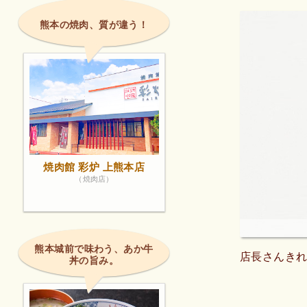
熊本の焼肉、質が違う！
焼肉館 彩炉 上熊本店
（焼肉店）
熊本城前で味わう、あか牛
店長さんき
丼の旨み。