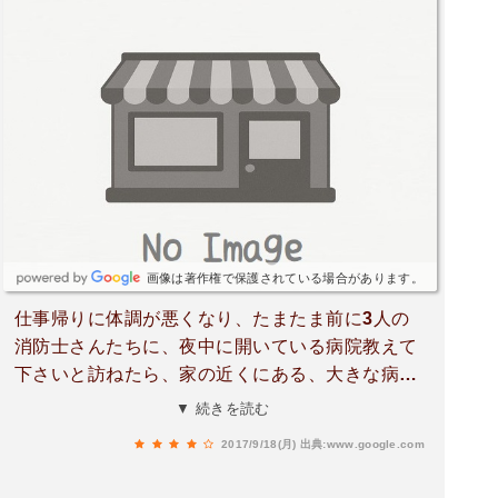
画像は著作権で保護されている場合があります。
仕事帰りに体調が悪くなり、たまたま前に3人の
消防士さんたちに、夜中に開いている病院教えて
下さいと訪ねたら、家の近くにある、大きな病院
を教えてもらいました。とっても助かりました。
▼ 続きを読む
これからも、みんなのため。お仕事頑張って下さ
2017/9/18(月)
出典:www.google.com
い💯💯