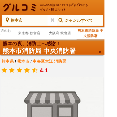
熊本市
ジャンルすべて
周辺のお
熊本市消防局 中
東京都 飲食店
大阪府 飲食店
店
央消防署
熊本の夜、消防士へ感謝！
熊本市消防局 中央消防署
熊本県
/
熊本市
/
中央区大江
消防署
.
4.1