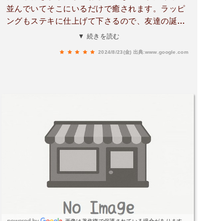
並んでいてそこにいるだけで癒されます。ラッピ
ングもステキに仕上げて下さるので、友達の誕生
日プレゼントを探す時など利用する事が多いで
▼ 続きを読む
す。
2024/8/23(金)
出典:www.google.com