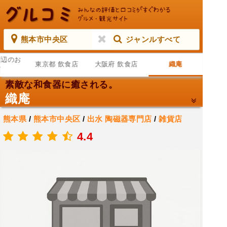
熊本市中央区
ジャンルすべて
周辺のお
東京都 飲食店
大阪府 飲食店
織庵
店
素敵な和食器に癒される。
織庵
熊本県
/
熊本市中央区
/
出水
陶磁器専門店
/
雑貨店
.
4.4