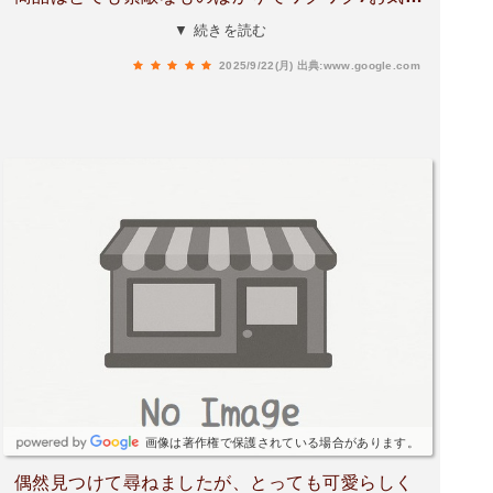
入りの逸品に出逢えました！お手頃な価格帯のも
▼ 続きを読む
のも多いです。めずらしい商品もあり、ちょうど
2025/9/22(月)
出典:www.google.com
贈答品を探していたので一緒に購入🎁店主様もお
上品かつ気さくな方で、ゆったりとした空間で買
い物が出来ました素敵なお店を知れて良かったで
す！また来ます♪
画像は著作権で保護されている場合があります。
偶然見つけて尋ねましたが、とっても可愛らしく