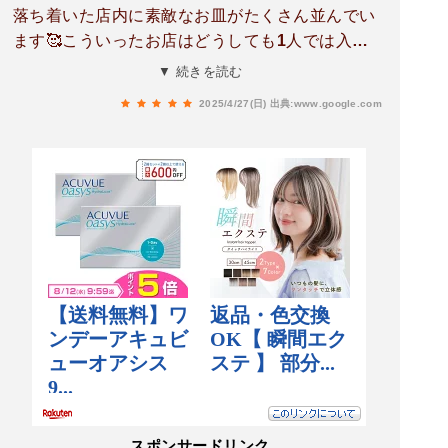
落ち着いた店内に素敵なお皿がたくさん並んでい
ます🥰こういったお店はどうしても1人では入り
づらいのですが、来てよかった☺️お値段も比較的
▼ 続きを読む
リーズナブルな気がします。店員さんはとても親
2025/4/27(日)
出典:www.google.com
切丁寧で、また伺いたいと思えるお店でした！
スポンサードリンク