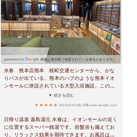
は驚きでした。全体的に、以前訪れた「佐賀の湯
処 こもれび」のような雰囲気に似ていると感じま
した。熊本で温泉とサウナを存分に楽しみたい方
には、心からおすすめできる施設です！
画像は著作権で保護されている場合があります。
水春 熊本店熊本 桜町交通センターから、かな
りバスが出ている、熊本のハブのような熊本イオ
ンモールに併設されている大型入浴施設。この水
春というグループは、岩盤浴がきちんと設計され
▼ 続きを読む
ており、私の中では高評価漫画も新しいものを中
2023/12/27(水)
出典:www.google.com
心に数が揃えられていました。 また岩盤浴スペ
ースはかなり大型であり、比較的多人数での利用
日帰り温泉 嘉島湯元 水春は、イオンモールの近く
も可能です。浴室はコンパクトに設計されていま
に位置するスーパー銭湯です。岩盤浴も備えてお
すが、泉質も１１グラムを超える濃厚な良泉な上
り、リラックス効果を期待できます。お風呂は広