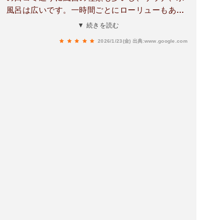
風呂は広いです。一時間ごとにローリューもあ
り、一日二回のアウフグースもありサウナーにと
▼ 続きを読む
っては嬉しい施設です。入館料は800円で、隣が
2026/1/23(金)
出典:www.google.com
イオンで買い物にも最適なスーパー銭湯でした。