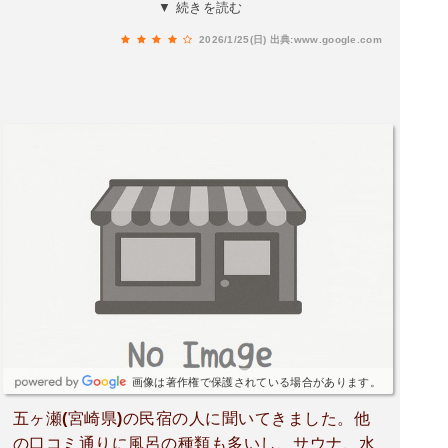
す。アンケートに要望を書いたら、次回行った時
▼ 続きを読む
に改善してあって、対応の速さにびっくりしまし
2026/1/25(日)
出典:www.google.com
た！レストランのちゃんぽん！美味しいので、食
べてみて下さい。白湯スープではないスープの美
味しさが味わえます。土日の洗面スペースの床掃
除が追いつかない感じがします。利用者が使える
モップがあればいいな〜と思います。
画像は著作権で保護されている場合があります。
五ヶ瀬(宮崎県)の民宿の人に聞いてきました。他
の口コミ通りに風呂の種類も多いし、サウナ、水