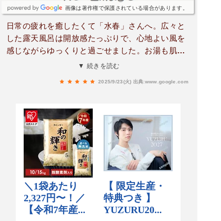
画像は著作権で保護されている場合があります。
日常の疲れを癒したくて「水春」さんへ。広々と
した露天風呂は開放感たっぷりで、心地よい風を
感じながらゆっくりと過ごせました。お湯も肌に
優しく、つるつるになって大満足です。サウナも
▼ 続きを読む
本格的で、しっかり汗を流せてデトックス効果も
2025/9/23(火)
出典:www.google.com
ばっちり。湯上がりには広々とした休憩スペース
でくつろげて、心ゆくまでリラックスできまし
た。定期的に通いたくなる、私にとってのパワー
スポットです！