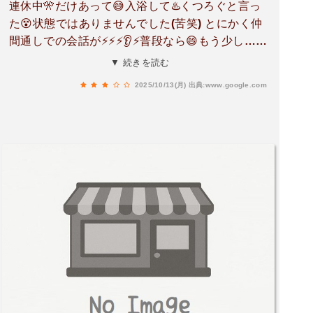
連休中🎌だけあって😅入浴して♨️くつろぐと言っ
た😵状態ではありませんでした(苦笑) とにかく仲
間通しでの会話が⚡⚡⚡👂⚡普段なら😄もう少し…人
とも少なく落ち着いて😌♨️入浴出来た気がしま
▼ 続きを読む
す。( ´△｀)
2025/10/13(月)
出典:www.google.com