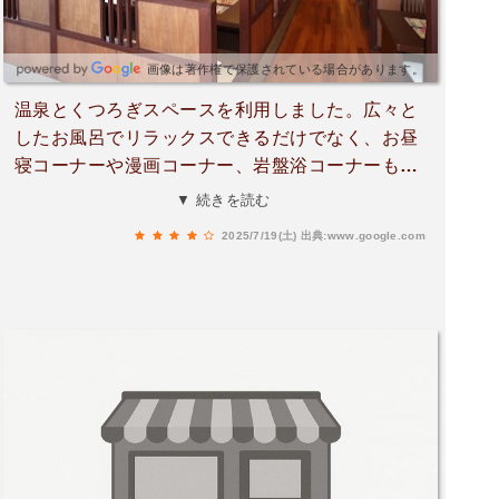
画像は著作権で保護されている場合があります。
温泉とくつろぎスペースを利用しました。広々と
したお風呂でリラックスできるだけでなく、お昼
寝コーナーや漫画コーナー、岩盤浴コーナーも併
設されていて、まさに最高の癒し空間。1日中ゆ
▼ 続きを読む
ったりと過ごせる施設で、心も体もリフレッシュ
2025/7/19(土)
出典:www.google.com
できました。また利用したくなるお気に入りの場
所です。