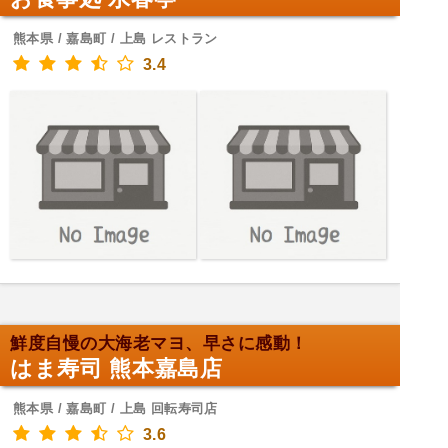
熊本県 / 嘉島町 / 上島 レストラン
3.4
鮮度自慢の大海老マヨ、早さに感動！
はま寿司 熊本嘉島店
熊本県 / 嘉島町 / 上島 回転寿司店
3.6