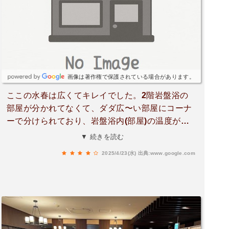
し、セルフロウリュウが楽しめます。「アセダス
スイッチ」を押すとブロアーが起動し、心地よい
熱波を感じることができます。3段の椅子で12名
ほどが座れる広さでした。水風呂は深めで、水温
は17.4°C。8名ほどが入れる広さがあるので、ゆ
ったりとクールダウンできます。休憩スペースも
画像は著作権で保護されている場合があります。
充実しており、特に露天スペースではミストが噴
ここの水春は広くてキレイでした。2階岩盤浴の
射されており、とても涼しく過ごせます。椅子は
部屋が分かれてなくて、ダダ広〜い部屋にコーナ
14脚もあり、椅子を流すホースも準備されている
ーで分けられており、岩盤浴内(部屋)の温度が高
細やかな心遣いが嬉しいです。浴室内の椅子も9
いので自分には合わないなあ思って、ほとんど外
▼ 続きを読む
脚、風呂椅子も2つありました。カランは手前と
で漫画読むか寝てましたｗ広いせいか、岩盤浴内
奥に合計31箇所も設置されており、混雑時も安心
2025/4/23(水)
出典:www.google.com
で喋ってる人が多くて、イライラした。店員さん
です。内湯の温度は40.6°C、露天は36.9°Cと温湯
注意して欲しかったな〜、、お風呂も洗い場が広
で、長く浸かることができます。露天には蚊取り
くてキレイだった、お湯の温度もぬるめだったの
線香も焚かれており、細部まで利用客への配慮が
で嬉しかった！！レストランもヨカッタので熊本
感じられました。ドライヤーは8台と十分な数が
来た時はまた寄りたいです☺♨️
用意されており、中には有料ですがダイソンのド
ライヤーも！メガネ洗浄機まで完備されているの