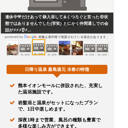
連休中🎌だけあって😅入浴して♨️くつろぐと言った😵状
態ではありませんでした(苦笑) とにかく仲間通しでの会
話が⚡⚡⚡👂⚡...
画像は著作権で保護されている場合があります。
日帰り温泉 嘉島湯元 水春の特徴
熊本イオンモールに併設された、充実し
た温浴施設です。
岩盤浴と温泉がセットになったプラン
で、1日中楽しめます。
深夜1時まで営業、風呂の種類も豊富で
多様な楽しみ方ができます。