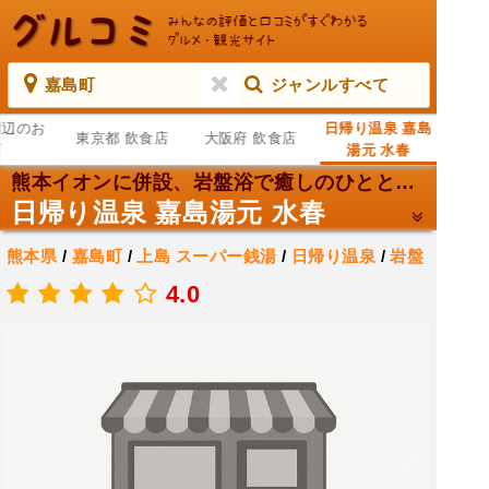
嘉島町
ジャンルすべて
周辺のお
日帰り温泉 嘉島
東京都 飲食店
大阪府 飲食店
店
湯元 水春
熊本イオンに併設、岩盤浴で癒しのひととき。
日帰り温泉 嘉島湯元 水春
熊本県
/
嘉島町
/
上島
スーパー銭湯
/
日帰り温泉
/
岩盤
浴
4.0
.