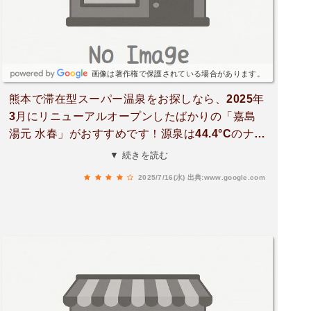
画像は著作権で保護されている場合があります。
熊本で滞在型スーパー温泉をお探しなら、2025年
3月にリニューアルオープンしたばかりの「嘉島
湯元 水春」がおすすめです！源泉は44.4°Cのナト
リウム塩化物泉で、炭酸泉、腰掛け湯、回遊風呂
▼ 続きを読む
など、とにかく多彩な温泉が楽しめます。湯巡り
2025/7/16(水)
出典:www.google.com
だけでも十分満足できる充実ぶりです。サウナも
2種類あり、どちらも素晴らしい体験でした。* タ
ワーサウナ：ストーンとガスストーブが設置され
ており、室温は89°C。5段の椅子で25名ほどが座
れる広さがあり、サウナマットはワッフル生地で
快適です。1時間おきにオートロウリュウが発動
し、しっかり発汗できます。* 瞑想サウナ：新登
場のこちらのサウナにはストーンストーブが鎮座