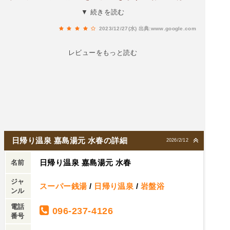
に源泉温度が４０度以上という素晴らしいもの
めのスペースがあり、複数の湯船があるため、利
▼ 続きを読む
で、熊本の温泉の素晴らしさの一翼に触れた気が
用する際の満足度は高いと言えます。さまざまな
します。お土産も充実おすすめの施設です。
2023/12/27(水)
出典:www.google.com
温度や効能を楽しむことができるので、温泉愛好
家にもおすすめです。岩盤浴は広いスペースがあ
レビューをもっと読む
り、その中に女性専用のエリアも設けられていま
す。岩盤浴を利用する際には、雑誌の持ち込みが
できるという点も嬉しいですね。リラックスしな
がらの読書タイムを楽しむことができます。ま
た、岩盤浴を利用するお客様には専用の休憩スペ
ースも用意されており、マンガの読み物やゲーム
なども楽しむことができます。ただし、マンガの
日帰り温泉 嘉島湯元 水春の詳細
2026/2/12
冊数はそれほど多くはないとのことですので、数
日帰り温泉 嘉島湯元 水春
にこだわる方には少し物足りなさを感じるかもし
名前
れません。
ジャ
スーパー銭湯
/
日帰り温泉
/
岩盤浴
ンル
電話
096-237-4126
番号