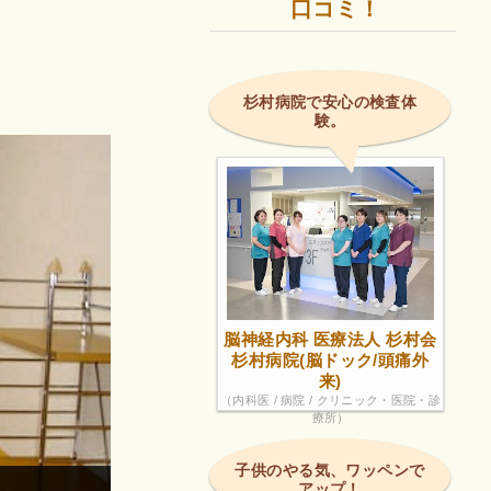
口コミ！
杉村病院で安心の検査体
験。
脳神経内科 医療法人 杉村会
杉村病院(脳ドック/頭痛外
来)
（内科医 / 病院 / クリニック・医院・診
療所）
子供のやる気、ワッペンで
アップ！