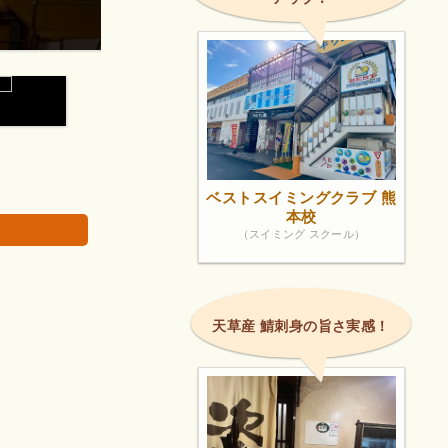
見学時に寮長寮母さんが優しかったです。
画像は著作権で
ベストスイミングクラブ 熊
本校
（スイミング スクール）
天草産 鯖刺身の旨さ実感！