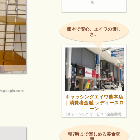
店）
熊本で安心、エイワの優し
さ。
.google.com
キャッシングエイワ熊本店
｜消費者金融 レディースロ
ーン
（キャッシング サービス / 金融機関）
朝7時まで楽しめる美食空
間。