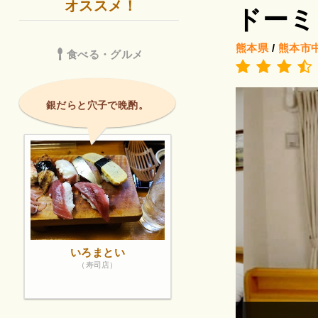
オススメ！
ドーミ
熊本県
/
熊本市
食べる・グルメ
銀だらと穴子で晩酌。
いろまとい
（寿司店）