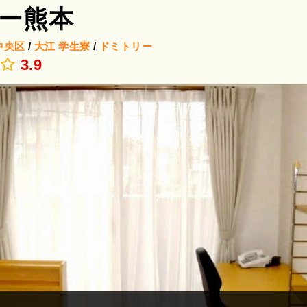
ー熊本
中央区
/
大江
学生寮
/
ドミトリー
.
3.9