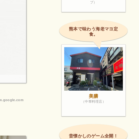
プ）
熊本で味わう海老マヨ定
食。
美膳
.google.com
（中華料理店）
昔懐かしのゲーム全開！