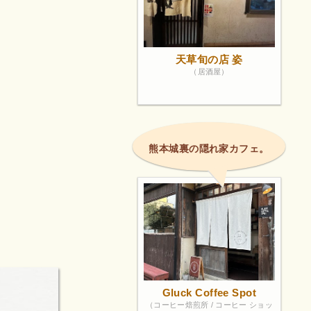
天草旬の店 姿
（居酒屋）
熊本城裏の隠れ家カフェ。
Gluck Coffee Spot
（コーヒー焙煎所 / コーヒー ショッ