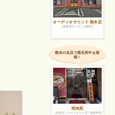
オーディオサウンド 熊本店
（家庭用オーディオ機器）
熊本の名店で黒毛和牛を堪
能！
焼肉苑
（焼肉店 / バーベキュー店 / 韓国料理